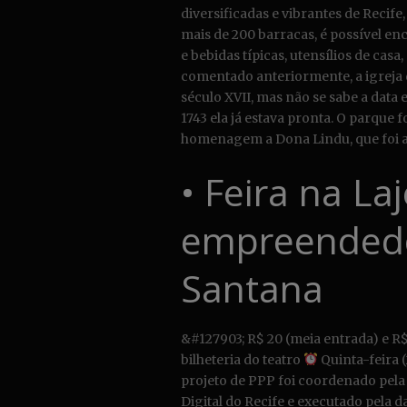
diversificadas e vibrantes de Recif
mais de 200 barracas, é possível en
e bebidas típicas, utensílios de ca
comentado anteriormente, a igreja
século XVII, mas não se sabe a dat
1743 ela já estava pronta. O parqu
homenagem a Dona Lindu, que foi a 
• Feira na Laj
empreendedo
Santana
&#127903;
R$ 20 (meia entrada) e R$ 
bilheteria do teatro
Quinta-feira (
projeto de PPP foi coordenado pela
Digital do Recife e executado pela d