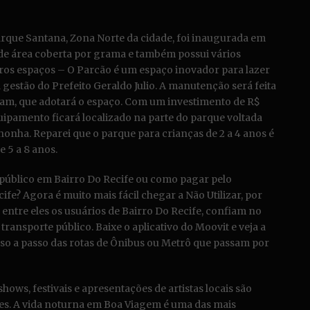
arque Santana, Zona Norte da cidade, foi inaugurada em
de área coberta por grama e também possui vários
utros espaços – O Parcão é um espaço inovador para lazer
 gestão do Prefeito Geraldo Julio. A manutenção será feita
am, que adotará o espaço. Com um investimento de R$
quipamento ficará localizado na parte do parque voltada
honha. Reparei que o parque para crianças de 2 a 4 anos é
 5 a 8 anos.
público em Bairro Do Recife ou como pagar pelo
fe? Agora é muito mais fácil chegar a Não Utilizar, por
, entre eles os usuários de Bairro Do Recife, confiam no
ransporte público. Baixe o aplicativo do Moovit e veja a
so a passo das rotas de Ônibus ou Metrô que passam por
hows, festivais e apresentações de artistas locais são
es. A vida noturna em Boa Viagem é uma das mais