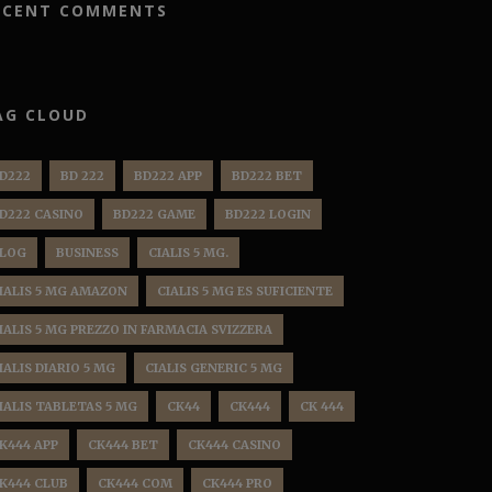
ECENT COMMENTS
AG CLOUD
D222
BD 222
BD222 APP
BD222 BET
D222 CASINO
BD222 GAME
BD222 LOGIN
LOG
BUSINESS
CIALIS 5 MG.
IALIS 5 MG AMAZON
CIALIS 5 MG ES SUFICIENTE
IALIS 5 MG PREZZO IN FARMACIA SVIZZERA
IALIS DIARIO 5 MG
CIALIS GENERIC 5 MG
IALIS TABLETAS 5 MG
CK44
CK444
CK 444
K444 APP
CK444 BET
CK444 CASINO
K444 CLUB
CK444 COM
CK444 PRO