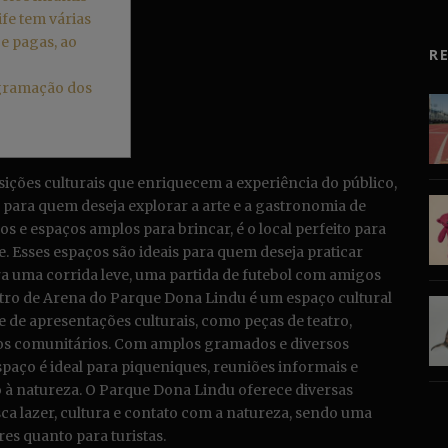
fe tem várias
 e pagas, ao
R
ogramação dos
ições culturais que enriquecem a experiência do público,
ara quem deseja explorar a arte e a gastronomia de
 e espaços amplos para brincar, é o local perfeito para
e. Esses espaços são ideais para quem deseja praticar
 para uma corrida leve, uma partida de futebol com amigos
tro de Arena do Parque Dona Lindu é um espaço cultural
e de apresentações culturais, como peças de teatro,
tos comunitários. Com amplos gramados e diversos
paço é ideal para piqueniques, reuniões informais e
 natureza. O Parque Dona Lindu oferece diversas
ca lazer, cultura e contato com a natureza, sendo uma
es quanto para turistas.