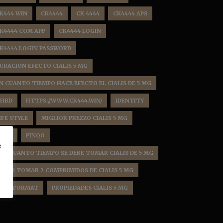
K444 WIN
CK4444
CK 4444
CK4444 APS
K4444 COM APP
CK4444 LOGIN
K4444 LOGIN PASSWORD
URACION EFECTO CIALIS 5 MG
N CUANTO TIEMPO HACE EFECTO EL CIALIS DE 5 MG
HBD
HTTPS://WWW.CK444.WIN/
IDENTITY
IFE STYLE
MIGLIOR PREZZO CIALIS 5 MG
EWS
PINQO
e
OR CUANTO TIEMPO SE DEBE TOMAR CIALIS DE 5 MG
OSSO TOMAR 2 COMPRIMIDOS DE CIALIS 5 MG
OST FORMAT
PROPIEDADES CIALIS 5 MG