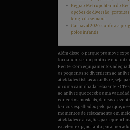
Região Metropolitana do Reci
opções de diversão, gratuitas
longo da semana.
Carnaval 2026: confira a pr
polos infantis
Além disso, o parque promove expos
tornando-se um ponto de encontro p
Recife. Com equipamentos adequados
os pequenos se divertirem ao ar livr
atividades físicas ao ar livre, seja
ou uma caminhada relaxante. O Tea
ao ar livre que recebe uma variedad
concertos musicais, danças e even
bancos espalhados pelo parque, o es
momentos de relaxamento em meio à
atividades e atrações para quem bus
excelente opção tanto para morador