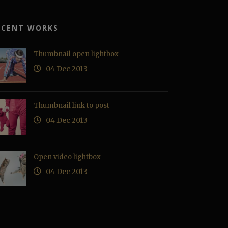
ECENT WORKS
Thumbnail open lightbox
04 Dec 2013
Thumbnail link to post
04 Dec 2013
Open video lightbox
04 Dec 2013