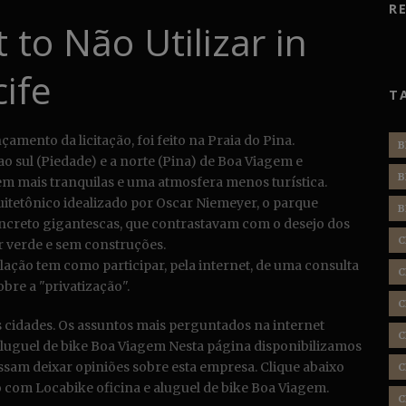
R
t to Não Utilizar in
ife
T
amento da licitação, foi feito na Praia do Pina.
B
ao sul (Piedade) e a norte (Pina) de Boa Viagem e
B
 mais tranquilas e uma atmosfera menos turística.
quitetônico idealizado por Oscar Niemeyer, o parque
B
ncreto gigantescas, que contrastavam com o desejo dos
C
r verde e sem construções.
lação tem como participar, pela internet, de uma consulta
C
obre a "privatização".
C
as cidades. Os assuntos mais perguntados na internet
C
aluguel de bike Boa Viagem Nesta página disponibilizamos
ssam deixar opiniões sobre esta empresa. Clique abaixo
C
 com Locabike oficina e aluguel de bike Boa Viagem.
C