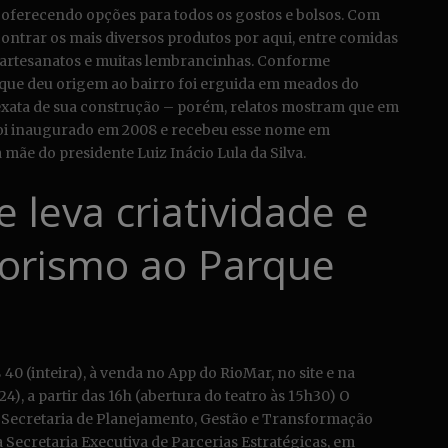
e, oferecendo opções para todos os gostos e bolsos. Com
contrar os mais diversos produtos por aqui, entre comidas
sa, artesanatos e muitas lembrancinhas. Conforme
 que deu origem ao bairro foi erguida em meados do
a exata de sua construção – porém, relatos mostram que em
e foi inaugurado em 2008 e recebeu esse nome em
mãe do presidente Luiz Inácio Lula da Silva.
e leva criatividade e
rismo ao Parque
40 (inteira), à venda no App do RioMar, no site e na
24), a partir das 16h (abertura do teatro às 15h30) O
 Secretaria de Planejamento, Gestão e Transformação
a Secretaria Executiva de Parcerias Estratégicas, em