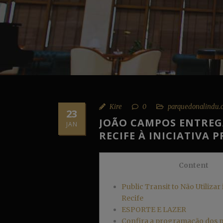
Kire
0
parquedonalindu.
23
JOÃO CAMPOS ENTREG
JAN
RECIFE À INICIATIVA 
Content
Public Transit to Não Utilizar
Recife
ESPORTE E LAZER
Confira a programação dos po