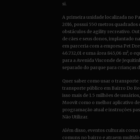
si.
A primeira unidade localizada no P
2016, possui 550 metros quadrados 
obstáculos de agility recreativo. O
de cães e seus donos, implantado na
em parceria com a empresa Pet Dre
46.732,01 e uma área 845,06 m², o e
para a Avenida Visconde de Jequitin
separado do parque para crianças de
Quer saber como usar o transporte 
transporte público em Bairro Do Reci
isso mais de 1.5 milhões de usuários
Moovit como o melhor aplicativo de t
programação atual e instruções pas
Não Utilizar.
Além disso, eventos culturais como s
comuns no bairro e atraem multidõ