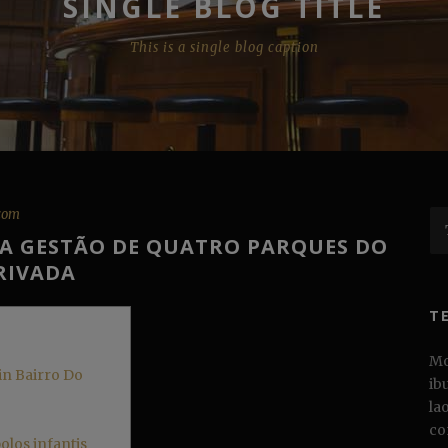
SINGLE BLOG TITLE
This is a single blog caption
com
A GESTÃO DE QUATRO PARQUES DO
PRIVADA
T
Mo
 in Bairro Do
ib
la
co
los infantis