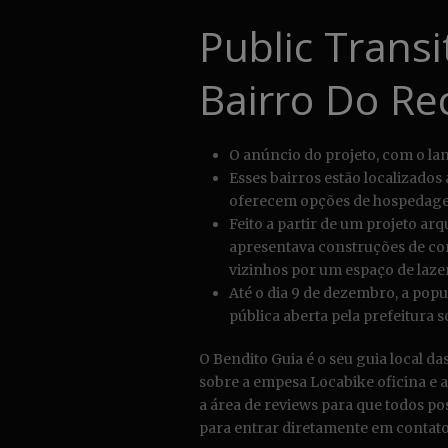
Public Transi
Bairro Do Rec
O anúncio do projeto, com o lanç
Esses bairros estão localizados 
oferecem opções de hospedagem
Feito a partir de um projeto ar
apresentava construções de co
vizinhos por um espaço de laze
Até o dia 9 de dezembro, a popu
pública aberta pela prefeitura s
O Bendito Guia é o seu guia local d
sobre a empesa Locabike oficina e 
a área de reviews para que todos po
para entrar diretamente em contato