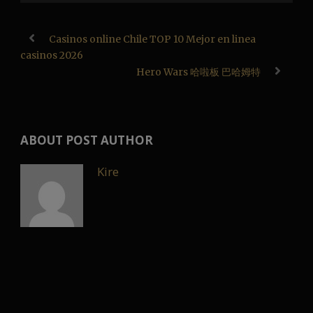
Casinos online Chile TOP 10 Mejor en linea
casinos 2026
Hero Wars 哈啦板 巴哈姆特
ABOUT POST AUTHOR
Kire