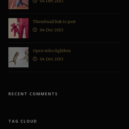
04 Dec 2013
Thumbnail link to post
04 Dec 2013
Open video lightbox
04 Dec 2013
RECENT COMMENTS
TAG CLOUD