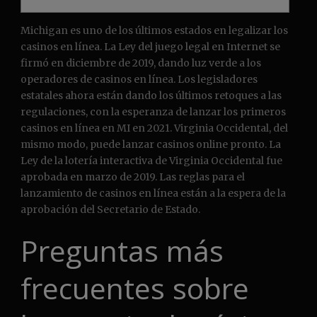
Michigan es uno de los últimos estados en legalizar los
casinos en línea. La Ley del juego legal en Internet se
firmó en diciembre de 2019, dando luz verde a los
operadores de casinos en línea. Los legisladores
estatales ahora están dando los últimos retoques a las
regulaciones, con la esperanza de lanzar los primeros
casinos en línea en MI en 2021. Virginia Occidental, del
mismo modo, puede lanzar casinos online pronto. La
Ley de la lotería interactiva de Virginia Occidental fue
aprobada en marzo de 2019. Las reglas para el
lanzamiento de casinos en línea están a la espera de la
aprobación del Secretario de Estado.
Preguntas más
frecuentes sobre