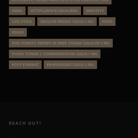
EN CUANTO TIEMPO HACE EFECTO EL CIALIS DE 5 MG
HHBD
HTTPS://WWW.CK444.WIN/
IDENTITY
LIFE STYLE
MIGLIOR PREZZO CIALIS 5 MG
NEWS
PINQO
POR CUANTO TIEMPO SE DEBE TOMAR CIALIS DE 5 MG
POSSO TOMAR 2 COMPRIMIDOS DE CIALIS 5 MG
POST FORMAT
PROPIEDADES CIALIS 5 MG
REACH OUT!