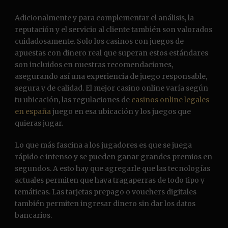
Adicionalmente y para complementar el análisis, la
reputación y el servicio al cliente también son valorados
cuidadosamente. Solo los casinos con juegos de
apuestas con dinero real que superan estos estándares
son incluidos en nuestras recomendaciones,
asegurando así una experiencia de juego responsable,
segura y de calidad. El mejor casino online varía según
tu ubicación, las regulaciones de
casinos online legales
en españa
juego en esa ubicación y los juegos que
quieras jugar.
Lo que más fascina a los jugadores es que se juega
rápido e intenso y se pueden ganar grandes premios en
segundos. A esto hay que agregarle que las tecnologías
actuales permiten que haya tragaperras de todo tipo y
temáticas. Las tarjetas prepago o vouchers digitales
también permiten ingresar dinero sin dar los datos
bancarios.