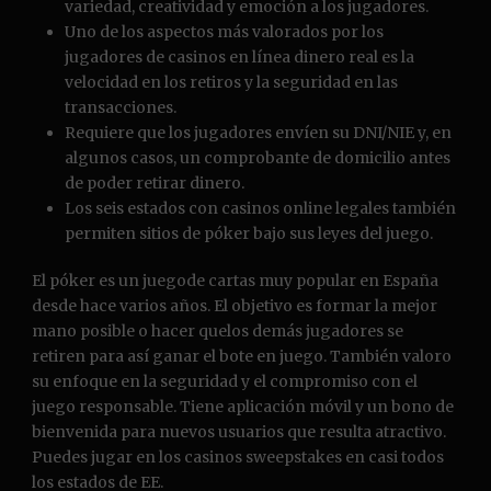
variedad, creatividad y emoción a los jugadores.
Uno de los aspectos más valorados por los
jugadores de casinos en línea dinero real es la
velocidad en los retiros y la seguridad en las
transacciones.
Requiere que los jugadores envíen su DNI/NIE y, en
algunos casos, un comprobante de domicilio antes
de poder retirar dinero.
Los seis estados con casinos online legales también
permiten sitios de póker bajo sus leyes del juego.
El póker es un juegode cartas muy popular en España
desde hace varios años. El objetivo es formar la mejor
mano posible o hacer quelos demás jugadores se
retiren para así ganar el bote en juego. También valoro
su enfoque en la seguridad y el compromiso con el
juego responsable. Tiene aplicación móvil y un bono de
bienvenida para nuevos usuarios que resulta atractivo.
Puedes jugar en los casinos sweepstakes en casi todos
los estados de EE.