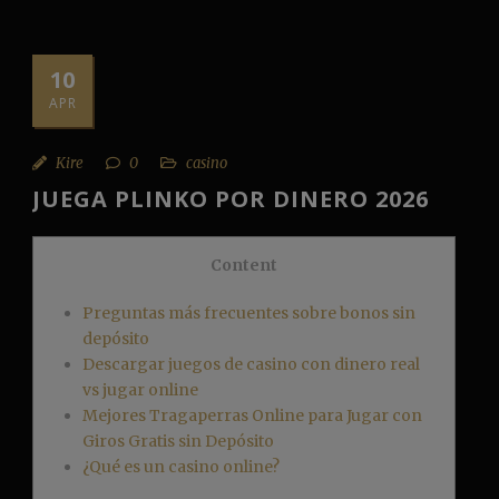
10
APR
Kire
0
casino
JUEGA PLINKO POR DINERO 2026
Content
Preguntas más frecuentes sobre bonos sin
depósito
Descargar juegos de casino con dinero real
vs jugar online
Mejores Tragaperras Online para Jugar con
Giros Gratis sin Depósito
¿Qué es un casino online?