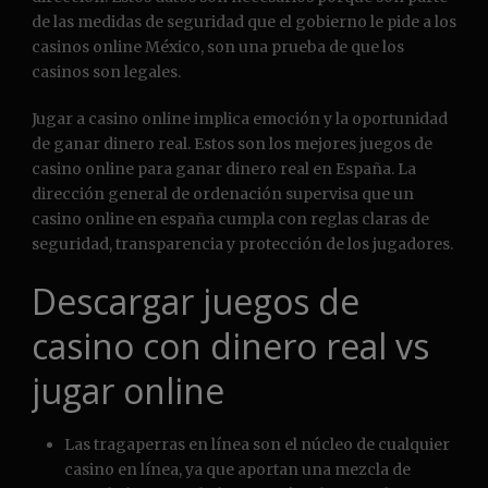
de las medidas de seguridad que el gobierno le pide a los
casinos online México, son una prueba de que los
casinos son legales.
Jugar a casino online implica emoción y la oportunidad
de ganar dinero real. Estos son los mejores juegos de
casino online para ganar dinero real en España. La
dirección general de ordenación supervisa que un
casino online en españa cumpla con reglas claras de
seguridad, transparencia y protección de los jugadores.
Descargar juegos de
casino con dinero real vs
jugar online
Las tragaperras en línea son el núcleo de cualquier
casino en línea, ya que aportan una mezcla de