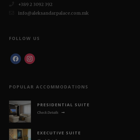
+389 2 3092 392
info@aleksandarpalace.com.mk
FOLLOW US
facebook
instagram
POPULAR ACCOMMODATIONS
PRESIDENTIAL SUITE
Check Details
EXECUTIVE SUITE