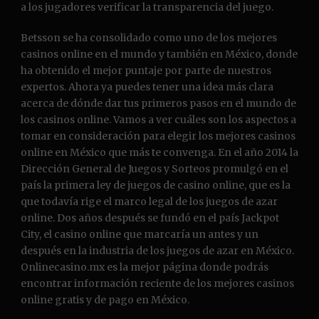
a los jugadores verificar la transparencia del juego.
Betsson se ha consolidado como uno de los mejores
casinos online en el mundo y también en México, donde
ha obtenido el mejor puntaje por parte de nuestros
expertos. Ahora ya puedes tener una idea más clara
acerca de dónde dar tus primeros pasos en el mundo de
los casinos online. Vamos a ver cuáles son los aspectos a
tomar en consideración para elegir los mejores casinos
online en México que más te convenga. En el año 2014 la
Dirección General de Juegos y Sorteos promulgó en el
país la primera ley de juegos de casino online, que es la
que todavía rige el marco legal de los juegos de azar
online. Dos años después se fundó en el país Jackpot
City, el casino online que marcaría un antes y un
después en la industria de los juegos de azar en México.
Onlinecasino.mx es la mejor página donde podrás
encontrar información reciente de los mejores casinos
online gratis y de pago en México.