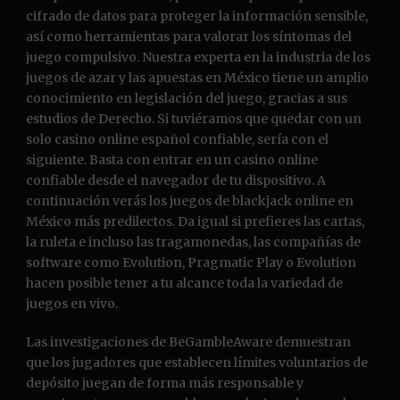
cifrado de datos para proteger la información sensible,
así como herramientas para valorar los síntomas del
juego compulsivo. Nuestra experta en la industria de los
juegos de azar y las apuestas en México tiene un amplio
conocimiento en legislación del juego, gracias a sus
estudios de Derecho. Si tuviéramos que quedar con un
solo casino online español confiable, sería con el
siguiente. Basta con entrar en un casino online
confiable desde el navegador de tu dispositivo. A
continuación verás los juegos de blackjack online en
México más predilectos. Da igual si prefieres las cartas,
la ruleta e incluso las tragamonedas, las compañías de
software como Evolution, Pragmatic Play o Evolution
hacen posible tener a tu alcance toda la variedad de
juegos en vivo.
Las investigaciones de BeGambleAware demuestran
que los jugadores que establecen límites voluntarios de
depósito juegan de forma más responsable y