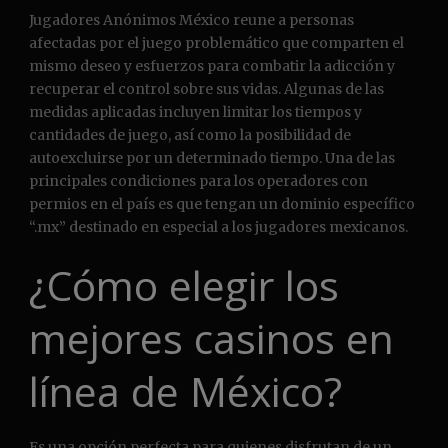
Jugadores Anónimos México reune a personas
afectadas por el juego problemático que comparten el
mismo deseo y esfuerzos para combatir la adicción y
recuperar el control sobre sus vidas. Algunas de las
medidas aplicadas incluyen limitar los tiempos y
cantidades de juego, así como la posibilidad de
autoexcluirse por un determinado tiempo. Una de las
principales condiciones para los operadores con
permios en el país es que tengan un dominio específico
“.mx” destinado en especial a los jugadores mexicanos.
¿Cómo elegir los
mejores casinos en
línea de México?
Es una opción perfecta para quienes disfrutan de un