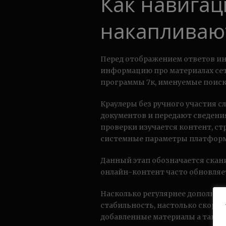
Как навига
накапливаю
Перед отображением ответов и
информацию про материалах сет
программы 7к, именуемые поис
Краулеры без ручного участия 
документов и передают сведени
проверки изучается контент, ст
системные параметры платфор
Данный этап обозначается скани
онлайн-контент часто обновляет
Насколько регулярнее дополняет
стабильность, настолько скоре
добавленные материалы а также