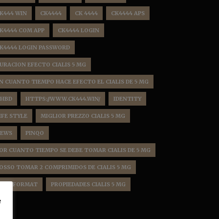
K444 WIN
CK4444
CK 4444
CK4444 APS
K4444 COM APP
CK4444 LOGIN
K4444 LOGIN PASSWORD
URACION EFECTO CIALIS 5 MG
N CUANTO TIEMPO HACE EFECTO EL CIALIS DE 5 MG
HBD
HTTPS://WWW.CK444.WIN/
IDENTITY
IFE STYLE
MIGLIOR PREZZO CIALIS 5 MG
EWS
PINQO
OR CUANTO TIEMPO SE DEBE TOMAR CIALIS DE 5 MG
OSSO TOMAR 2 COMPRIMIDOS DE CIALIS 5 MG
OST FORMAT
PROPIEDADES CIALIS 5 MG
e