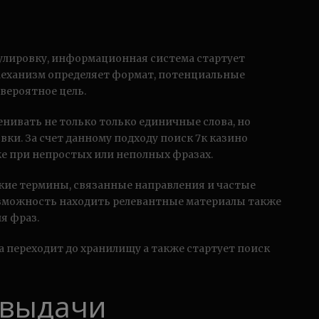
улировку, информационная система стартует
Механизм определяет формат, потенциальные
 вероятное цель.
ивать не только только единичные слова, но
и. За счет данному подходу поиск 7к казино
же при непростых или неполных фразах.
ие термины, связанные направления и частые
озможность находить релевантные материалы также
я фраз.
а переходит до хранилищу а также стартует поиск
 выдачи