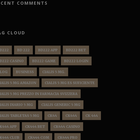
ECENT COMMENTS
AG CLOUD
D222
BD 222
BD222 APP
BD222 BET
D222 CASINO
BD222 GAME
BD222 LOGIN
LOG
BUSINESS
CIALIS 5 MG.
IALIS 5 MG AMAZON
CIALIS 5 MG ES SUFICIENTE
IALIS 5 MG PREZZO IN FARMACIA SVIZZERA
IALIS DIARIO 5 MG
CIALIS GENERIC 5 MG
IALIS TABLETAS 5 MG
CK44
CK444
CK 444
K444 APP
CK444 BET
CK444 CASINO
K444 CLUB
CK444 COM
CK444 PRO