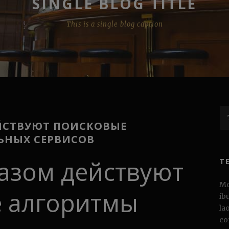
SINGLE BLOG TITLE
This is a single blog caption
ЙСТВУЮТ ПОИСКОВЫЕ
ЬНЫХ СЕРВИСОВ
азом действуют
T
Mo
 алгоритмы
ib
la
co