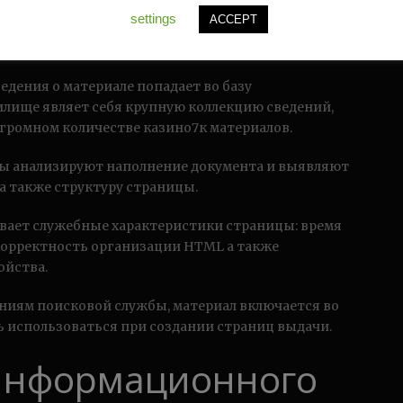
такое индексация
settings
ACCEPT
дения о материале попадает во базу
лище являет себя крупную коллекцию сведений,
ромном количестве казино7к материалов.
мы анализируют наполнение документа и выявляют
а также структуру страницы.
вает служебные характеристики страницы: время
корректность организации HTML а также
ойства.
аниям поисковой службы, материал включается во
 использоваться при создании страниц выдачи.
информационного