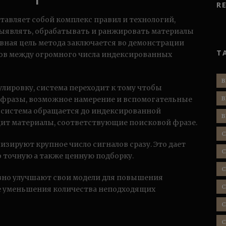
R
авляет собой комплекс правил и технологий,
ыявлять, обрабатывать и ранжировать материалы
авная цель метода заключается во демонстрации
T
ов между огромного числа индексированных
B
лировку, система переходит к тому чтобы
 фразы, возможное намерение и вспомогательные
B
а система обращается до индексированной
B
дит материалы, соответствующие поисковой фразе.
C
зируют крупное число сигналов сразу. Это дает
C
 точную а также ценную подборку.
C
но улучшают свои модели для повышения
C
е уменьшения количества неподходящих
C
C