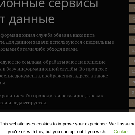
ционные сервисы
C
т данные
C
C
нформационная служба обязана накопить
D
и. Для данной задачи используются специальные
ковыми ботами либо обходчиками.
E
H
следуют по ссылкам, обрабатывают наполнение
я в базу информационной службы. Во процессе
L
роение документа, изображения, адреса а также
N
мы.
P
рованием. Он проводится регулярно, так как
ся и редактируется.
P
P
ся ресурс и насколько лучше данная системная
е обходящий бот имеет возможность обнаруживать
This website uses cookies to improve your experience. We'll assum
 обновления.
you're ok with this, but you can opt-out if you wish.
Cookie