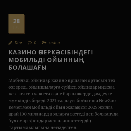
28
JUL
Kire
0
casino
КАЗИНО ӨНЕРКӘСІБІНДЕГІ
МОБИЛЬДІ ОЙЫННЫҢ
БОЛАШАҒЫ
Мобильді ойындар казино қоршаған ортасын тез
өзгереді, ойыншыларға сүйікті ойындарыңызға
кез-келген уақытта және барлық жерде дәмдеуге
мүмкіндік береді. 2023 талдауы бойынша NewZoo
көмегімен мобильді ойын жалақысы 2025 жылға
қарай 100 миллиард долларға жетеді деп болжануда,
бұл смартфондар мен планшеттердің
тартымдылығына негізделген.