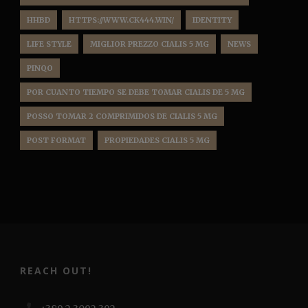
HHBD
HTTPS://WWW.CK444.WIN/
IDENTITY
LIFE STYLE
MIGLIOR PREZZO CIALIS 5 MG
NEWS
PINQO
POR CUANTO TIEMPO SE DEBE TOMAR CIALIS DE 5 MG
POSSO TOMAR 2 COMPRIMIDOS DE CIALIS 5 MG
POST FORMAT
PROPIEDADES CIALIS 5 MG
REACH OUT!