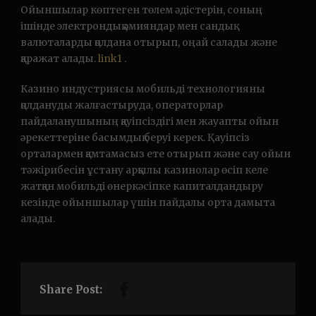
Ойыншылар көптеген төлем әдістерін, соның
ішінде электрондық әмияндар мен сандық
валюталарды қолдана отырып, оңай салады және
қаражат алады.
link1
.
Казино индустриясы мобильді технологияны
қолдануды жалғастыруда, операторлар
пайдаланушының қауіпсіздігі мен жауапты ойын
әрекеттеріне басымдық беруі керек. Қауіпсіз
орталармен қамтамасыз ете отырып және сау ойын
тәжірибесін ұстану арқылы казинолар өсіп келе
жатқан мобильді өнеркәсіпке капиталдандыру
кезінде ойыншылар үшін пайдалы орта дамыта
алады.
Share Post: