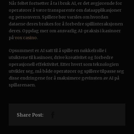
Når feltet fortsetter å ta i bruk AI, er det avgjørende for
operatører å være transparente om dataapplikasjoner
og personvern. Spillere bør varsles om hvordan
dataene deres brukes for å forbedre spillinteraksjonen
deres. Oppdag mer om ansvarlig AI-praksis i kasinoer
på
vox casino
.
Opsummert er AI satt til å spille en nøkkelrolle i
utsiktene til kasinoer, drive kreativitet og forbedre
operasjonell effektivitet. Etter hvert som teknologien
utvikler seg, må både operatører og spillere tilpasse seg
disse endringene for å maksimere gevinsten av AI på
spillarenaen.
Share Post: