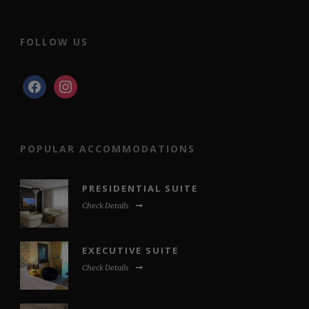
FOLLOW US
facebook
instagram
POPULAR ACCOMMODATIONS
PRESIDENTIAL SUITE
Check Details
EXECUTIVE SUITE
Check Details