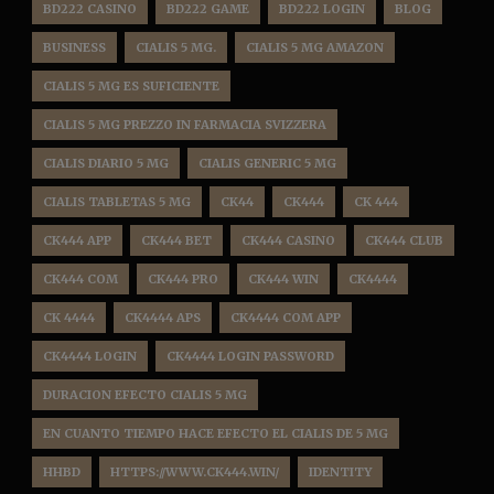
BD222 CASINO
BD222 GAME
BD222 LOGIN
BLOG
BUSINESS
CIALIS 5 MG.
CIALIS 5 MG AMAZON
CIALIS 5 MG ES SUFICIENTE
CIALIS 5 MG PREZZO IN FARMACIA SVIZZERA
CIALIS DIARIO 5 MG
CIALIS GENERIC 5 MG
CIALIS TABLETAS 5 MG
CK44
CK444
CK 444
CK444 APP
CK444 BET
CK444 CASINO
CK444 CLUB
CK444 COM
CK444 PRO
CK444 WIN
CK4444
CK 4444
CK4444 APS
CK4444 COM APP
CK4444 LOGIN
CK4444 LOGIN PASSWORD
DURACION EFECTO CIALIS 5 MG
EN CUANTO TIEMPO HACE EFECTO EL CIALIS DE 5 MG
HHBD
HTTPS://WWW.CK444.WIN/
IDENTITY