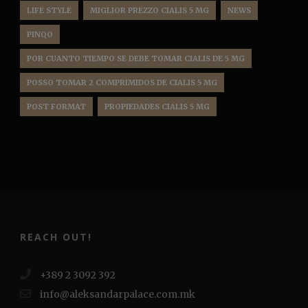
LIFE STYLE
MIGLIOR PREZZO CIALIS 5 MG
NEWS
PINQO
POR CUANTO TIEMPO SE DEBE TOMAR CIALIS DE 5 MG
POSSO TOMAR 2 COMPRIMIDOS DE CIALIS 5 MG
POST FORMAT
PROPIEDADES CIALIS 5 MG
REACH OUT!
+389 2 3092 392
info@aleksandarpalace.com.mk