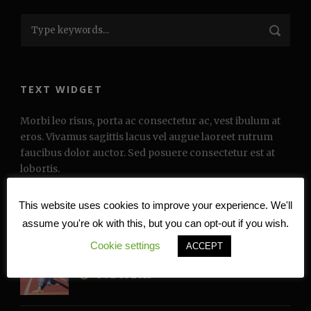
TEXT WIDGET
Morbi leo risus, porta ac consectetur ac, vest ibulum at
eros. Vivamus sagittis lacus vel augue laoreet rutrum
faucibus dolor auctor. Sed posuere consectetur est at
lobortis.
This website uses cookies to improve your experience. We'll
RECENT WORKS
assume you're ok with this, but you can opt-out if you wish.
Cookie settings
ACCEPT
Thumbnail open lightbox
04 Dec 2013