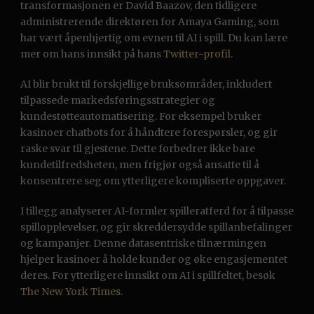
transformasjonen er David Baazov, den tidligere
administrerende direktøren for Amaya Gaming, som
har vært åpenhjertig om evnen til AI i spill. Du kan lære
mer om hans innsikt på hans
Twitter-profil
.
AI blir brukt til forskjellige bruksområder, inkludert
tilpassede markedsføringsstrategier og
kundestøtteautomatisering. For eksempel bruker
kasinoer chatbots for å håndtere forespørsler, og gir
raske svar til gjestene. Dette forbedrer ikke bare
kundetilfredsheten, men frigjør også ansatte til å
konsentrere seg om ytterligere kompliserte oppgaver.
I tillegg analyserer AI-formler spilleratferd for å tilpasse
spillopplevelser, og gir skreddersydde spillanbefalinger
og kampanjer. Denne datasentriske tilnærmingen
hjelper kasinoer å holde kunder og øke engasjementet
deres. For ytterligere innsikt om AI i spillfeltet, besøk
The New York Times
.