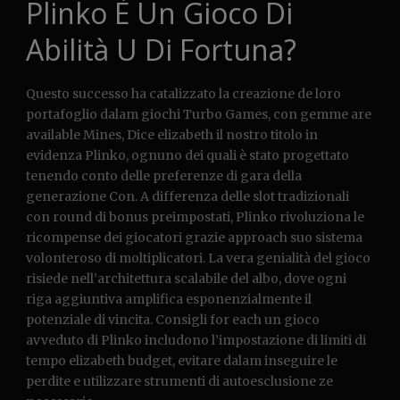
Plinko È Un Gioco Di
Abilità U Di Fortuna?
Questo successo ha catalizzato la creazione de loro
portafoglio dalam giochi Turbo Games, con gemme are
available Mines, Dice elizabeth il nostro titolo in
evidenza Plinko, ognuno dei quali è stato progettato
tenendo conto delle preferenze di gara della
generazione Con. A differenza delle slot tradizionali
con round di bonus preimpostati, Plinko rivoluziona le
ricompense dei giocatori grazie approach suo sistema
volonteroso di moltiplicatori. La vera genialità del gioco
risiede nell’architettura scalabile del albo, dove ogni
riga aggiuntiva amplifica esponenzialmente il
potenziale di vincita. Consigli for each un gioco
avveduto di Plinko includono l’impostazione di limiti di
tempo elizabeth budget, evitare dalam inseguire le
perdite e utilizzare strumenti di autoesclusione ze