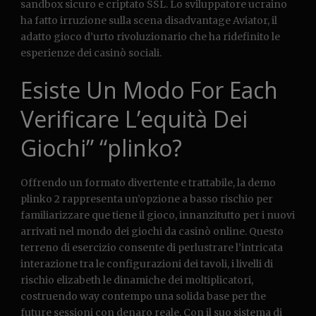
sandbox sicuro e criptato SSL. Lo sviluppatore ucraino
ha fatto irruzione sulla scena disadvantage Aviator, il
adatto gioco d’urto rivoluzionario che ha ridefinito le
esperienze dei casinò sociali.
Esiste Un Modo For Each
Verificare L’equità Dei
Giochi” “plinko?
Offrendo un formato divertente e trattabile, la demo
plinko 2 rappresenta un’opzione a basso rischio per
familiarizzare que tiene il gioco, innanzitutto per i nuovi
arrivati nel mondo dei giochi da casinò online. Questo
terreno di esercizio consente di perlustrare l’intricata
interazione tra le configurazioni dei tavoli, i livelli di
rischio elizabeth le dinamiche dei moltiplicatori,
costruendo way contempo una solida base per the
future sessioni con denaro reale. Con il suo sistema di