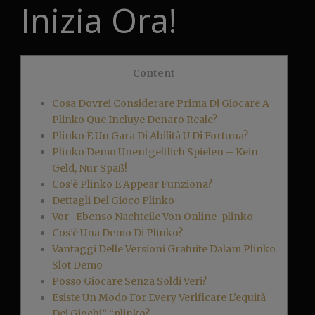
Inizia Ora!
Content
Cosa Dovrei Considerare Prima Di Giocare A
Plinko Que Incluye Denaro Reale?
Plinko È Un Gara Di Abilità U Di Fortuna?
Plinko Demo Unentgeltlich Spielen – Kein
Geld, Nur Spaß!
Cos’è Plinko E Appear Funziona?
Dettagli Del Gioco Plinko
Vor- Ebenso Nachteile Von Online-plinko
Cos’è Una Demo Di Plinko?
Vantaggi Delle Versioni Gratuite Dalam Plinko
Slot Demo
Posso Giocare Senza Soldi Veri?
Esiste Un Modo For Every Verificare L’equità
Dei Giochi” “plinko?