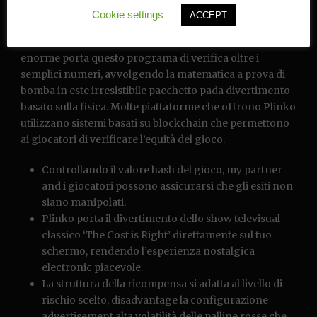
Plinko è elle vostro laboratorio personale per
Cookie settings
ACCEPT
padroneggiare questo fenomeno basato sulla fisica
senza pressioni finanziarie. Il design della tavola
enorme porta questo programa di verifica oltre i
semplici numeri, avvolgendo la matematica a prova di
bomba in este irresistibile pacchetto pada divertimento
basato sulla fisica. Molte piattaforme che offrono Plinko
utilizzano sistemi basati su blockchain che permettono
ai giocatori di verificare l’equità del gioco.
Controllando il valore hash del gioco, my partner
and i giocatori possono assicurarsi che gli esiti non
siano manipolati.
Plinko porta il divertimento dello show televisual
classico ‘The Cost is Right’ direttamente sul tuo
schermo, rendendo l’esperienza nostalgica
electronic piacevole.
La struttura della ricompensa si adatta al livello di
rischio scelto, disadvantage la configurazione
advertisement alta volatilità delle palline rosse che