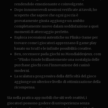
rendendolo emozionante e coinvolgente.
Dopo innumerevoli sessioni verificate ai tavoli, ho
scoperto che sapere che ogni goccia è
provatamente giusta aggiunge un ambito
completamente nuovo dalam soddisfazione a quei
momenti di atterraggio perfetto.
Esplora recensioni autentiche su Plinko Game per
trovare come i giocatori apprezzano il game play
basato su Scuff e le infinite possibilità creative.
Ben, recensore pada giochi su Mondialdesjeux. com
– “Plinko fonde brillantemente una nostalgia delle
purchase giochi con l’innovazione dei casinò
moderni.
La scalatura progressiva della difficoltà del gioco
aggiunge un ulteriore livello di ottimizzazione della
ricompensa.
Sia nella pratica app mobili che siti web reattivi, i
giocatori possono godere di un’esperienza senza