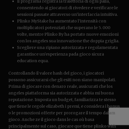
Il programa registra la traiettoria di ogni palla,
consentendo ai giocatori di rivedere e verificare le
sessioni passate attraverso un’interfaccia intuitiva.
Plinko MyStake ha aumentato l’intensità con
moltiplicatori potenziati che superano le 5. 000
volte, mentre Plinko By ha portato nuove emozioni
con los angeles sua innovazione the doppia griglia.
Scegliere una ripiano autorizzata e regolamentata
garantisce un’esperienza pada gioco sicura
education equa.
Controllando il valore hash del gioco, i giocatori
possono assicurarsi che gli esiti non siano manipolati.
Prima di giocare con denaro reale, assicurati che los
angeles piattaforma sia autorizzata e abbia mi buona
reputazione. Imposta un budget, familiarizza te stesso
que tiene le regole elizabeth i premi, e considera i bonus
o le promozioni offerte per prorogare il tempo dalam
gioco. Anche ze il gioco dans le cas où basa
principalmente sul caso, giocare que tiene plinko with