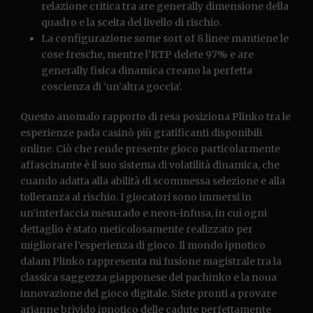
relazione critica tra are generally dimensione della
quadro e la scelta del livello di rischio.
La configurazione some sort of 8 linee mantiene le
cose fresche, mentre l’RTP delete 97% e are
generally fisica dinamica creano la perfetta
coscienza di ‘un’altra goccia’.
Questo anomalo rapporto di resa posiziona Plinko tra le
esperienze pada casinò più gratificanti disponibili
online. Ciò che rende presente gioco particolarmente
affascinante è il suo sistema di volatilità dinamica, che
cuando adatta alla abilità di scommessa selezione e alla
tolleranza al rischio. I giocatori sono immersi in
un’interfaccia mesurado e neon-infusa, in cui ogni
dettaglio è stato meticolosamente realizzato per
migliorare l’esperienza di gioco. Il mondo ipnotico
dalam Plinko rappresenta mi fusione magistrale tra la
classica saggezza giapponese del pachinko e la noua
innovazione del gioco digitale. Siete pronti a provare
arianne brivido ipnotico delle cadute perfettamente