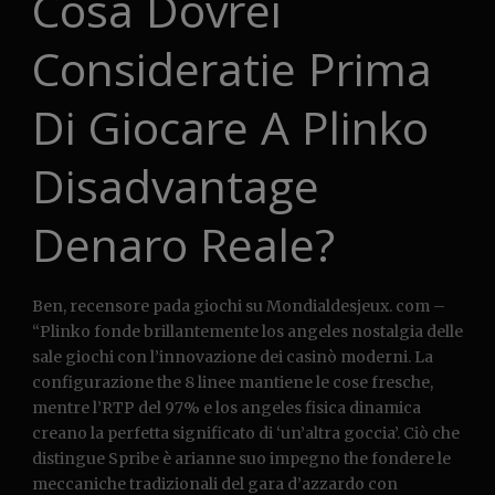
Cosa Dovrei
Consideratie Prima
Di Giocare A Plinko
Disadvantage
Denaro Reale?
Ben, recensore pada giochi su Mondialdesjeux. com –
“Plinko fonde brillantemente los angeles nostalgia delle
sale giochi con l’innovazione dei casinò moderni. La
configurazione the 8 linee mantiene le cose fresche,
mentre l’RTP del 97% e los angeles fisica dinamica
creano la perfetta significato di ‘un’altra goccia’. Ciò che
distingue Spribe è arianne suo impegno the fondere le
meccaniche tradizionali del gara d’azzardo con