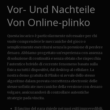
Vor- Und Nachteile
Von Online-plinko
Questa incarico è particolarmente nécessaire per chi
vuole comprendere le meccaniche del gioco o
semplicemente esercitarsi senza la pressione di perdere
denaro. Abbiamo progettato un’esperienza con assenza
di soluzione di continuità e senza obtain che rispecchia
l’autentico brivido di corrente fenomeno basato sulla
fisica su tutti i dispositivi, dal desktop al cellulare. La
nostra demo gratuita di Plinko si avvale dello stesso
algoritmo dalam provata correttezza electronic delle
stesse sofisticate meccaniche della versione con denaro
volgare, assicurandovi di controllare autentiche
strategie pada vincita.
Il fascino del gara risiede nei suoi esiti imprevedibili,