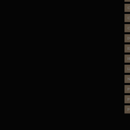
C
C
C
D
E
H
L
N
P
P
P