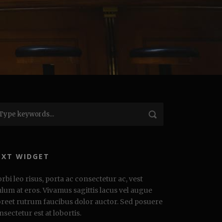
EXT WIDGET
rbi leo risus, porta ac consectetur ac, vest
ulum at eros. Vivamus sagittis lacus vel augue
oreet rutrum faucibus dolor auctor. Sed posuere
nsectetur est at lobortis.