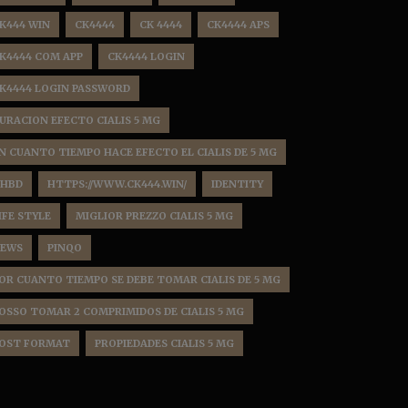
K444 WIN
CK4444
CK 4444
CK4444 APS
K4444 COM APP
CK4444 LOGIN
K4444 LOGIN PASSWORD
URACION EFECTO CIALIS 5 MG
N CUANTO TIEMPO HACE EFECTO EL CIALIS DE 5 MG
HBD
HTTPS://WWW.CK444.WIN/
IDENTITY
IFE STYLE
MIGLIOR PREZZO CIALIS 5 MG
EWS
PINQO
OR CUANTO TIEMPO SE DEBE TOMAR CIALIS DE 5 MG
OSSO TOMAR 2 COMPRIMIDOS DE CIALIS 5 MG
OST FORMAT
PROPIEDADES CIALIS 5 MG