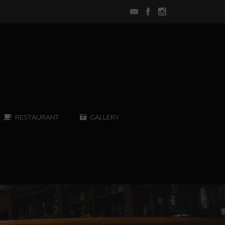
RESTAURANT
GALLERY