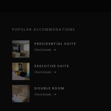
POPULAR ACCOMMODATIONS
PRESIDENTIAL SUITE
Check Details
EXECUTIVE SUITE
Check Details
DOUBLE ROOM
Check Details