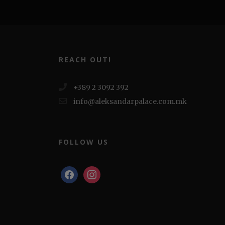
REACH OUT!
+389 2 3092 392
info@aleksandarpalace.com.mk
FOLLOW US
facebook
instagram