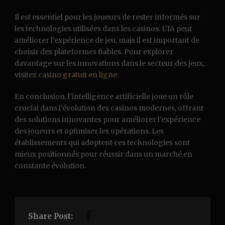
Il est essentiel pour les joueurs de rester informés sur
les technologies utilisées dans les casinos. L’IA peut
améliorer l’expérience de jeu, mais il est important de
choisir des plateformes fiables. Pour explorer
davantage sur les innovations dans le secteur des jeux,
visitez
casino gratuit en ligne
.
En conclusion, l’intelligence artificielle joue un rôle
crucial dans l’évolution des casinos modernes, offrant
des solutions innovantes pour améliorer l’expérience
des joueurs et optimiser les opérations. Les
établissements qui adoptent ces technologies sont
mieux positionnés pour réussir dans un marché en
constante évolution.
Share Post: