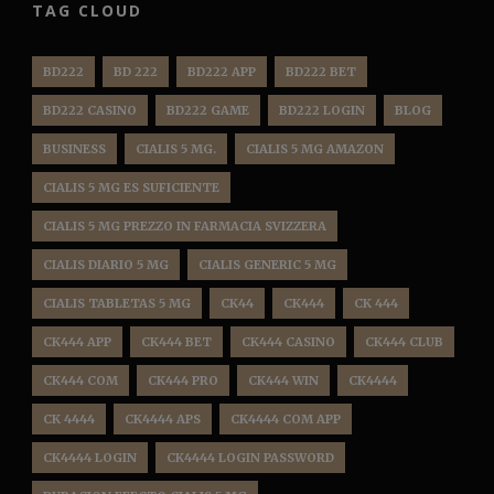
TAG CLOUD
BD222
BD 222
BD222 APP
BD222 BET
BD222 CASINO
BD222 GAME
BD222 LOGIN
BLOG
BUSINESS
CIALIS 5 MG.
CIALIS 5 MG AMAZON
CIALIS 5 MG ES SUFICIENTE
CIALIS 5 MG PREZZO IN FARMACIA SVIZZERA
CIALIS DIARIO 5 MG
CIALIS GENERIC 5 MG
CIALIS TABLETAS 5 MG
CK44
CK444
CK 444
CK444 APP
CK444 BET
CK444 CASINO
CK444 CLUB
CK444 COM
CK444 PRO
CK444 WIN
CK4444
CK 4444
CK4444 APS
CK4444 COM APP
CK4444 LOGIN
CK4444 LOGIN PASSWORD