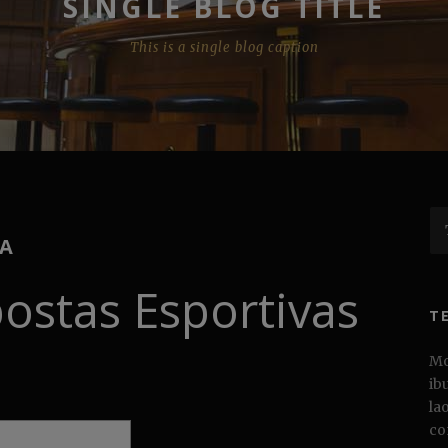
SINGLE BLOG TITLE
This is a single blog caption
IA
ostas Esportivas
T
Mo
ib
la
co