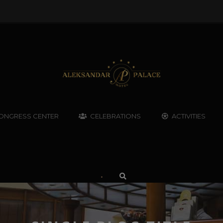
ONGRESS CENTER
CELEBRATIONS
ACTIVITIES
•