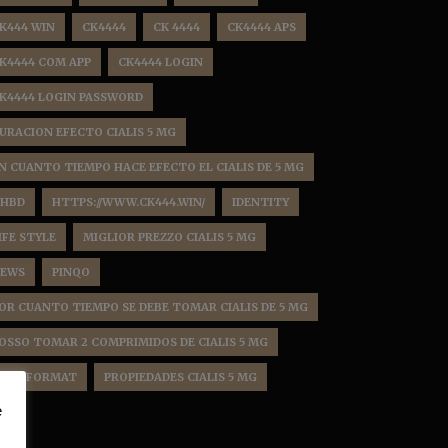
K444 WIN
CK4444
CK 4444
CK4444 APS
K4444 COM APP
CK4444 LOGIN
K4444 LOGIN PASSWORD
URACION EFECTO CIALIS 5 MG
N CUANTO TIEMPO HACE EFECTO EL CIALIS DE 5 MG
HBD
HTTPS://WWW.CK444.WIN/
IDENTITY
IFE STYLE
MIGLIOR PREZZO CIALIS 5 MG
EWS
PINQO
OR CUANTO TIEMPO SE DEBE TOMAR CIALIS DE 5 MG
OSSO TOMAR 2 COMPRIMIDOS DE CIALIS 5 MG
OST FORMAT
PROPIEDADES CIALIS 5 MG
e