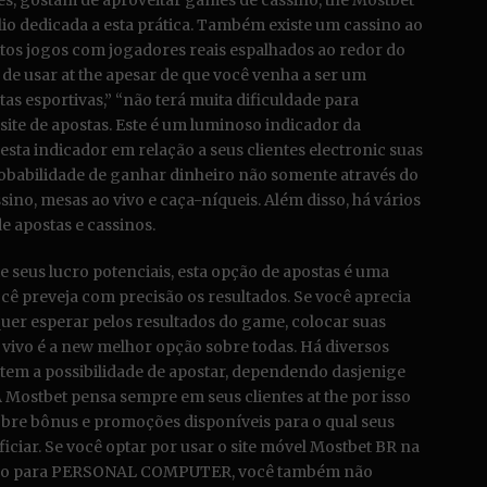
zes, gostam de aproveitar games de cassino, the Mostbet
o dedicada a esta prática. Também existe um cassino ao
itos jogos com jogadores reais espalhados ao redor do
il de usar at the apesar de que você venha a ser um
as esportivas,” “não terá muita dificuldade para
ite de apostas. Este é um luminoso indicador da
desta indicador em relação a seus clientes electronic suas
robabilidade de ganhar dinheiro não somente através do
no, mesas ao vivo e caça-níqueis. Além disso, há vários
e apostas e cassinos.
 seus lucro potenciais, esta opção de apostas é uma
ocê preveja com precisão os resultados. Se você aprecia
uer esperar pelos resultados do game, colocar suas
 vivo é a new melhor opção sobre todas. Há diversos
 tem a possibilidade de apostar, dependendo dasjenige
A Mostbet pensa sempre em seus clientes at the por isso
bre bônus e promoções disponíveis para o qual seus
iciar. Se você optar por usar o site móvel Mostbet BR na
ersão para PERSONAL COMPUTER, você também não