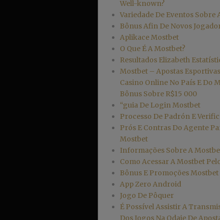
Well-known?
Variedade De Eventos Sobre 
Bônus Afin De Novos Jogado
Aplikace Mostbet
O Que É A Mostbet?
Resultados Elizabeth Estatíst
Mostbet – Apostas Esportivas
Casino Online No País E Do
Bônus Sobre R$15 000
“guia De Login Mostbet
Processo De Padrón E Verifi
Prós E Contras Do Agente Pa
Mostbet
Informações Sobre A Mostbe
Como Acessar A Mostbet Pelo
Bônus E Promoções Mostbet 
App Zero Android
Jogo De Pôquer
É Possível Assistir A Transmi
Dos Jogos Na Odaie De Apost