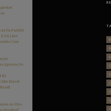
R
Apostas
res
T
icas Da Partida
 E On Line
B
 Mundo Com
B
B
cação
ra Apostas Do
C
C
t Br
 Site Móvel
C
Brasil
C
C
ssões Ao Vivo
C
as Mostbet?