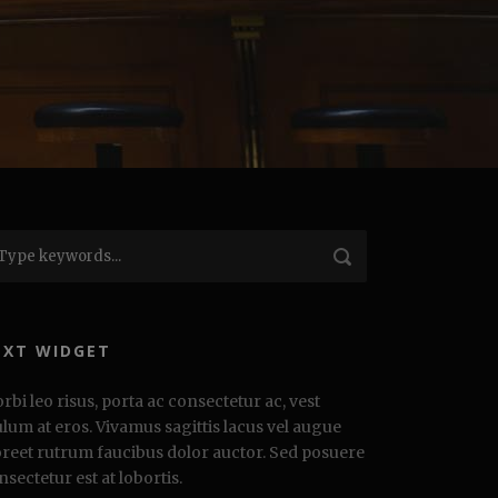
EXT WIDGET
rbi leo risus, porta ac consectetur ac, vest
ulum at eros. Vivamus sagittis lacus vel augue
oreet rutrum faucibus dolor auctor. Sed posuere
nsectetur est at lobortis.