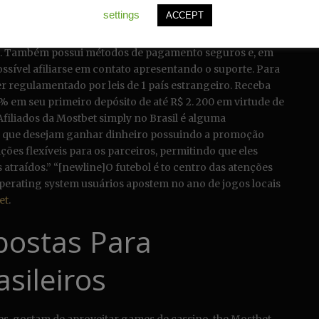
erband Champions
settings
ACCEPT
rança electronic proteção de dados do usuário, usa
de. Também possui métodos de pagamento seguros e, em
ssível afiliarse em contato apresentando o suporte. Para
er regulamentado por leis de 1 país estrangeiro. Receba
 em seu primeiro depósito de até R$ 2. 200 em virtude de
filiados da Mostbet simply no Brasil é alguma
s que desejam ganhar dinheiro possuindo a promoção
ões flexíveis para os parceiros, permitindo que eles
atraídos.” “[newline]O futebol é to centro das atenções
operating system usuários apostem no ano de jogos locais
et
.
postas Para
sileiros