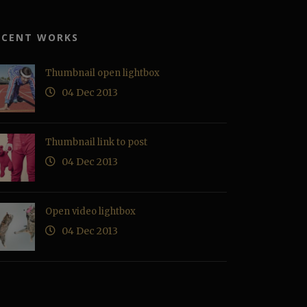
ECENT WORKS
Thumbnail open lightbox
04 Dec 2013
Thumbnail link to post
04 Dec 2013
Open video lightbox
04 Dec 2013