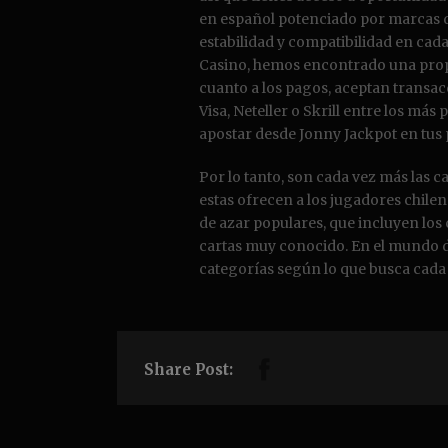
en español potenciado por marcas de
estabilidad y compatibilidad en cad
Casino, hemos encontrado una propu
cuanto a los pagos, aceptan transac
Visa, Neteller o Skrill entre los más
apostar desde Jonny Jackpot en tus
Por lo tanto, son cada vez más las c
estas ofrecen a los jugadores chilen
de azar populares, que incluyen los
cartas muy conocido. En el mundo de
categorías según lo que busca cada
Share Post: