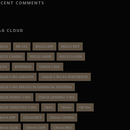
ECENT COMMENTS
AG CLOUD
D222
BD 222
BD222 APP
BD222 BET
D222 CASINO
BD222 GAME
BD222 LOGIN
LOG
BUSINESS
CIALIS 5 MG.
IALIS 5 MG AMAZON
CIALIS 5 MG ES SUFICIENTE
IALIS 5 MG PREZZO IN FARMACIA SVIZZERA
IALIS DIARIO 5 MG
CIALIS GENERIC 5 MG
IALIS TABLETAS 5 MG
CK44
CK444
CK 444
K444 APP
CK444 BET
CK444 CASINO
K444 CLUB
CK444 COM
CK444 PRO