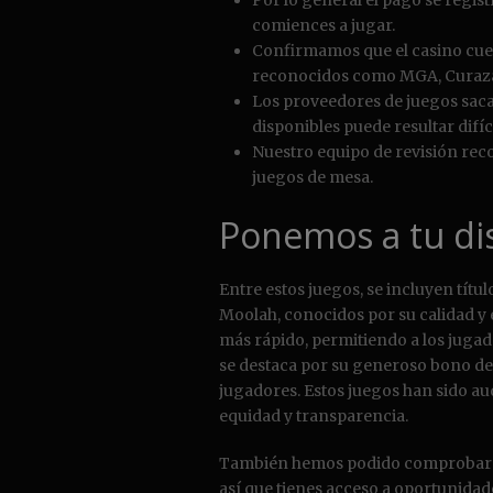
Por lo general el pago se regis
comiences a jugar.
Confirmamos que el casino cuen
reconocidos como MGA, Curaz
Los proveedores de juegos sacan
disponibles puede resultar difíc
Nuestro equipo de revisión reco
juegos de mesa.
Ponemos a tu dis
Entre estos juegos, se incluyen tít
Moolah, conocidos por su calidad y 
más rápido, permitiendo a los jugad
se destaca por su generoso bono de
jugadores. Estos juegos han sido au
equidad y transparencia.
También hemos podido comprobar qu
así que tienes acceso a oportunidade