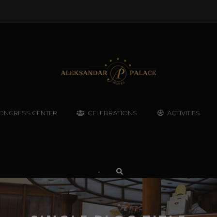
ONGRESS CENTER
CELEBRATIONS
ACTIVITIES
•