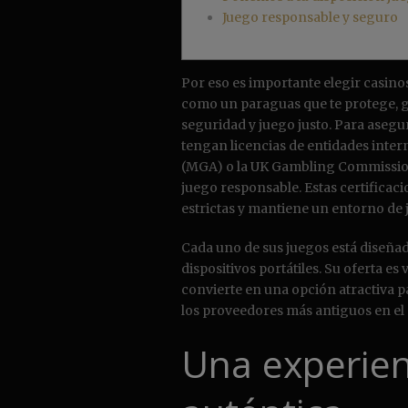
Juego responsable y seguro
Por eso es importante elegir casinos
como un paraguas que te protege, g
seguridad y juego justo. Para asegu
tengan licencias de entidades inte
(MGA) o la UK Gambling Commission
juego responsable. Estas certificac
estrictas y mantiene un entorno de 
Cada uno de sus juegos está diseña
dispositivos portátiles. Su oferta es
convierte en una opción atractiva 
los proveedores más antiguos en el
Una experien