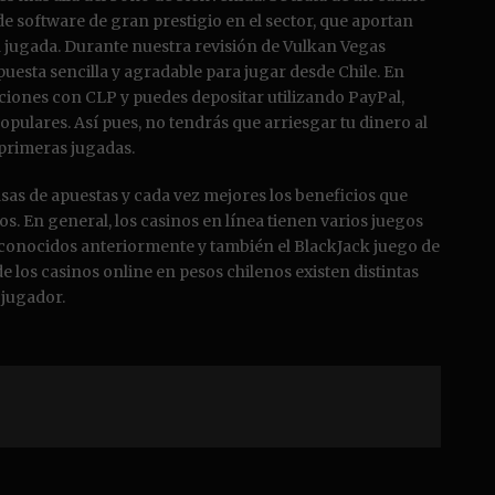
 software de gran prestigio en el sector, que aportan
a jugada. Durante nuestra revisión de Vulkan Vegas
esta sencilla y agradable para jugar desde Chile. En
ciones con CLP y puedes depositar utilizando PayPal,
 populares. Así pues, no tendrás que arriesgar tu dinero al
 primeras jugadas.
asas de apuestas y cada vez mejores los beneficios que
os. En general, los casinos en línea tienen varios juegos
 conocidos anteriormente y también el BlackJack juego de
 los casinos online en pesos chilenos existen distintas
 jugador.