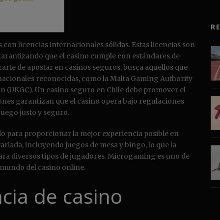
R
 con licencias internacionales sólidas. Estas licencias son
arantizando que el casino cumple con estándares de
rarte de apostar en casinos seguros, busca aquellos que
rnacionales reconocidas, como la Malta Gaming Authority
 (UKGC). Un casino seguro en Chile debe promover el
iones garantizan que el casino opera bajo regulaciones
juego justo y seguro.
do para proporcionar la mejor experiencia posible en
 variada, incluyendo juegos de mesa y bingo, lo que la
para diversos tipos de jugadores. Microgaming es uno de
 mundo del casino online.
cia de casino