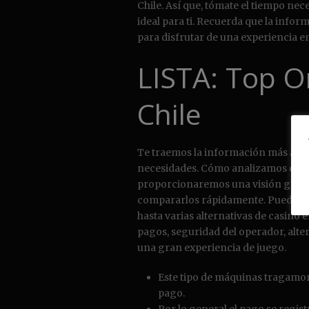
Chile. Así que, tómate el tiempo nec
ideal para ti. Recuerda que la info
para disfrutar de una experiencia e
LISTA: Top O
Chile
Te traemos la información más actua
necesidades. Cómo analizamos cada 
proporcionaremos una visión genera
compararlos rápidamente. Puedes jug
hasta varias alternativas de casino 
pagos, seguridad del operador, alter
una gran experiencia de juego.
Este tipo de máquinas tragamon
pago.