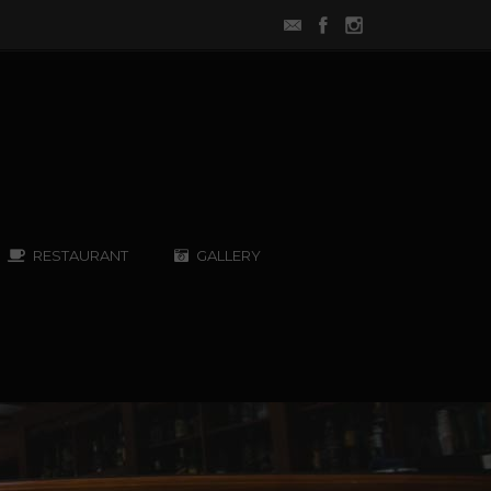
RESTAURANT
GALLERY