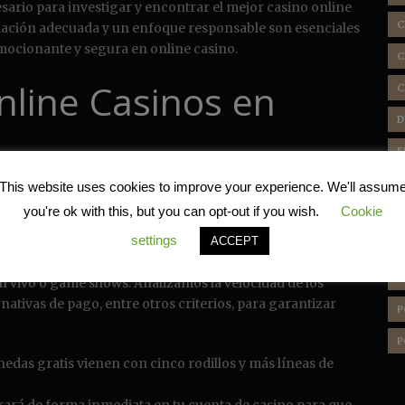
esario para investigar y encontrar el mejor casino online
C
rmación adecuada y un enfoque responsable son esenciales
mocionante y segura en online casino.
C
nline Casinos en
C
D
E
H
This website uses cookies to improve your experience. We'll assum
lizada para que elijas al mejor casino en línea según tus
you're ok with this, but you can opt-out if you wish.
Cookie
L
casino en línea en Colombia En esta página, te
settings
l de los casinos en Colombia, permitiéndote
ACCEPT
N
ar desde los más clásicos como la ruleta o blackjack,
P
en vivo o game shows. Analizamos la velocidad de los
nativas de pago, entre otros criterios, para garantizar
P
P
edas gratis vienen con cinco rodillos y más líneas de