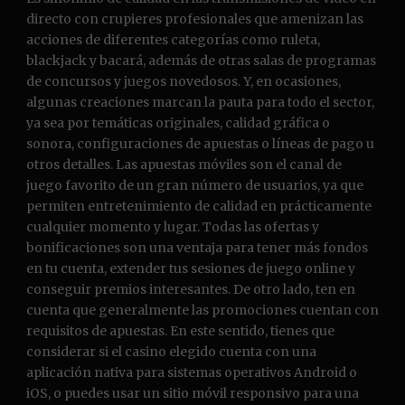
directo con crupieres profesionales que amenizan las
acciones de diferentes categorías como ruleta,
blackjack y bacará, además de otras salas de programas
de concursos y juegos novedosos. Y, en ocasiones,
algunas creaciones marcan la pauta para todo el sector,
ya sea por temáticas originales, calidad gráfica o
sonora, configuraciones de apuestas o líneas de pago u
otros detalles. Las apuestas móviles son el canal de
juego favorito de un gran número de usuarios, ya que
permiten entretenimiento de calidad en prácticamente
cualquier momento y lugar. Todas las ofertas y
bonificaciones son una ventaja para tener más fondos
en tu cuenta, extender tus sesiones de juego online y
conseguir premios interesantes. De otro lado, ten en
cuenta que generalmente las promociones cuentan con
requisitos de apuestas. En este sentido, tienes que
considerar si el casino elegido cuenta con una
aplicación nativa para sistemas operativos Android o
iOS, o puedes usar un sitio móvil responsivo para una