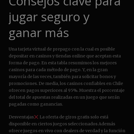
Consejos clave para
jugar seguro y
ganar más
Una tarjeta virtual de prepago con la cual es posible
depositar en casinos y tiendas online que aceptan esta
forma de pago. En esta tabla resumimos los mejores
casinos para cada método de pago. Y, en la gran
mayoría de las veces, también para solicitar bonos y
promociones. De media, los casinos confiables en Chile
ofrecen pagos superiores al 95%. Muestra el porcentaje
del total de apuestas realizadas en un juego que serán
pagadas como ganancias.
Desventajas
La oferta de giros gratis solo está
disponible en ciertos juegos seleccionados Además
ofrece juegos en vivo con dealers de verdad y la función