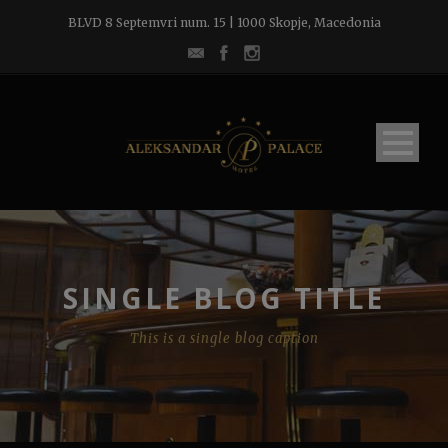
BLVD 8 Septemvri num. 15 | 1000 Skopje, Macedonia
SINGLE BLOG TITLE
This is a single blog caption