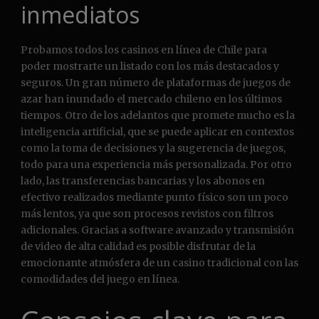
inmediatos
Probamos todos los casinos en línea de Chile para
poder mostrarte un listado con los más destacados y
seguros. Un gran número de plataformas de juegos de
azar han inundado el mercado chileno en los últimos
tiempos. Otro de los adelantos que promete mucho es la
inteligencia artificial, que se puede aplicar en contextos
como la toma de decisiones y la sugerencia de juegos,
todo para una experiencia más personalizada. Por otro
lado, las transferencias bancarias y los abonos en
efectivo realizados mediante punto físico son un poco
más lentos, ya que son procesos revistos con filtros
adicionales. Gracias a software avanzado y transmisión
de video de alta calidad es posible disfrutar de la
emocionante atmósfera de un casino tradicional con las
comodidades del juego en línea.