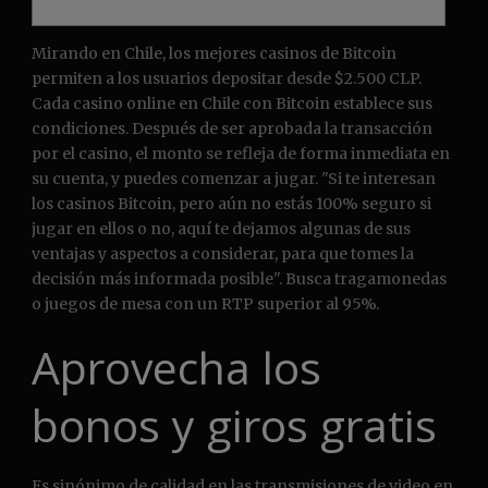
Mirando en Chile, los mejores casinos de Bitcoin
permiten a los usuarios depositar desde $2.500 CLP.
Cada casino online en Chile con Bitcoin establece sus
condiciones. Después de ser aprobada la transacción
por el casino, el monto se refleja de forma inmediata en
su cuenta, y puedes comenzar a jugar. "Si te interesan
los casinos Bitcoin, pero aún no estás 100% seguro si
jugar en ellos o no, aquí te dejamos algunas de sus
ventajas y aspectos a considerar, para que tomes la
decisión más informada posible". Busca tragamonedas
o juegos de mesa con un RTP superior al 95%.
Aprovecha los
bonos y giros gratis
Es sinónimo de calidad en las transmisiones de video en