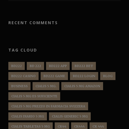
RECENT COMMENTS
TAG CLOUD
BD222
BD 222
BD222 APP
BD222 BET
BD222 CASINO
BD222 GAME
BD222 LOGIN
BLOG
BUSINESS
CIALIS 5 MG.
CIALIS 5 MG AMAZON
CIALIS 5 MG ES SUFICIENTE
CIALIS 5 MG PREZZO IN FARMACIA SVIZZERA
CIALIS DIARIO 5 MG
CIALIS GENERIC 5 MG
CIALIS TABLETAS 5 MG
CK44
CK444
CK 444