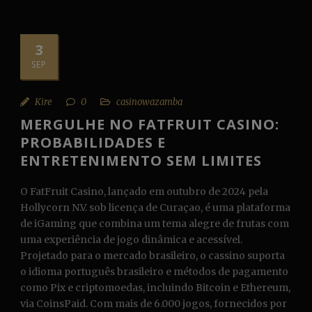
3
SEP
Kire
0
casinowazamba
MERGULHE NO FATFRUIT CASINO:
PROBABILIDADES E
ENTRETENIMENTO SEM LIMITES
O FatFruit Casino, lançado em outubro de 2024 pela
Hollycorn N.V. sob licença de Curaçao, é uma plataforma
de iGaming que combina um tema alegre de frutas com
uma experiência de jogo dinâmica e acessível.
Projetado para o mercado brasileiro, o cassino suporta
o idioma português brasileiro e métodos de pagamento
como Pix e criptomoedas, incluindo Bitcoin e Ethereum,
via CoinsPaid. Com mais de 6.000 jogos, fornecidos por