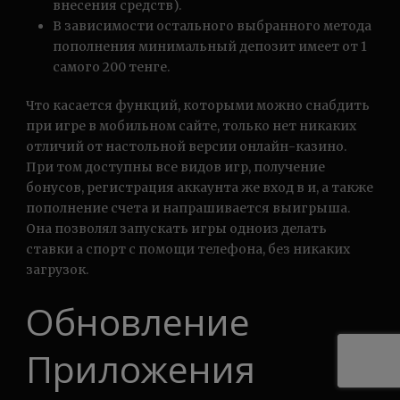
внесения средств).
В зависимости остального выбранного метода
пополнения минимальный депозит имеет от 1
самого 200 тенге.
Что касается функций, которыми можно снабдить
при игре в мобильном сайте, только нет никаких
отличий от настольной версии онлайн-казино.
При том доступны все видов игр, получение
бонусов, регистрация аккаунта же вход в и, а также
пополнение счета и напрашивается выигрыша.
Она позволял запускать игры одноиз делать
ставки а спорт с помощи телефона, без никаких
загрузок.
Обновление
Приложения