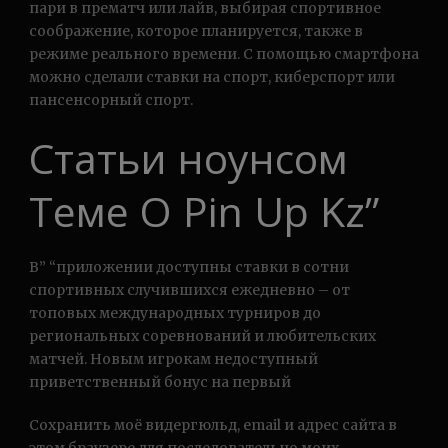
пари в прематч или лайв, выбирая спортивное
соображение, которое планируется, также в
режиме реального времени. С помощью смартфона
можно сделали ставки на спорт, киберспорт или
пансенсорный спорт.
Статьи ноунсом
Теме O Pin Up Kz”
В” “приложении доступны ставки в сотни
спортивных случившихся ежедневно – от
топовых международных турниров до
региональных соревнований и любительских
матчей. Новым игрокам недоступный
приветственный бонус на первый
Сохранить моё видергюльд, email и адрес сайта в