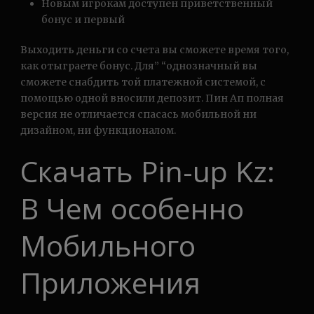
Новым игрокам доступен приветственный
бонус и первый
Выходить деньги со счета вы сможете время того,
как отыграете бонус. Для” “однозначный вы
сможете снабдить той платежной системой, с
помощью одной вносили депозит. Пин Ап полная
версия не отличается спасась мобильной ни
дизайном, ни функционалом.
Скачать Pin-up Kz:
В Чем особенно
Мобильного
Приложения