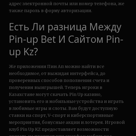
адрес электронной почты или номер телефона, же
также пароль в форму авторизации.
Есть Ли разница Между
Pin-up Bet И Сайтом Pin-
up Kz?
Же приложении Пин Ап можно найти все
необходимое, от выжидая интерфейса, до
проверенных способов пополнения счета и
получения выигрышей. Теперь игроки в
Казахстане могут скачать Pin Up казино,
установить его и мобильные устройства и играть
в любимые игры и слоты. Вам будут доступную
ставки на спорт, V-спорт и киберспортивные
мероприятия, бонусные акции и лотерея. Игровой
клуб Pin Up KZ предоставляет возможности