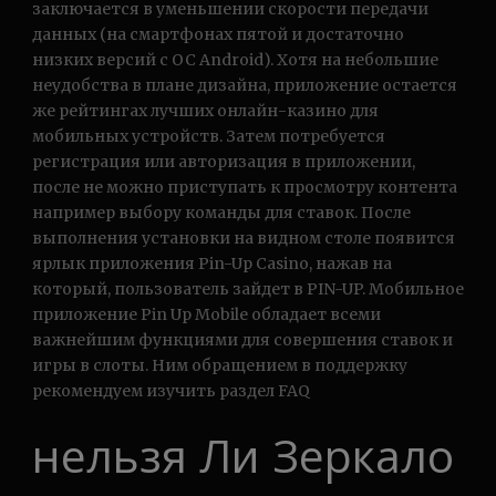
заключается в уменьшении скорости передачи
данных (на смартфонах пятой и достаточно
низких версий с ОС Android). Хотя на небольшие
неудобства в плане дизайна, приложение остается
же рейтингах лучших онлайн-казино для
мобильных устройств. Затем потребуется
регистрация или авторизация в приложении,
после не можно приступать к просмотру контента
например выбору команды для ставок. После
выполнения установки на видном столе появится
ярлык приложения Pin-Up Casino, нажав на
который, пользователь зайдет в PIN-UP. Мобильное
приложение Pin Up Mobile обладает всеми
важнейшим функциями для совершения ставок и
игры в слоты. Ним обращением в поддержку
рекомендуем изучить раздел FAQ
нельзя Ли Зеркало