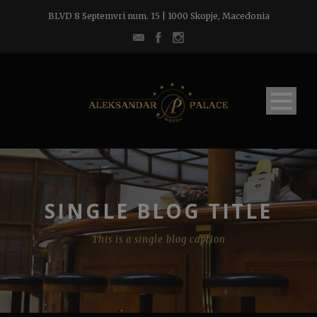
BLVD 8 Septemvri num. 15 | 1000 Skopje, Macedonia
SINGLE BLOG TITLE
This is a single blog caption