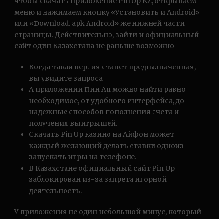
чтобы скачать приложение Pin Up KZ, открываем
меню и нажимаем кнопку «Установить и Android»
или «Download. apk Android» же нижней части
страницы. Действительно, зайти и официальный
сайт один Казахстана не раньше возможно.
Когда такая версия станет предназначенная,
вы увидите запроса
А приложении Пин Ап можно найти равно
необходимое, от удобного интерфейса, до
надежные способов пополнения счета и
получения выигрышей.
Скачать Pin Up казино на Айфон может
каждый желающий делать ставки одноиз
запускать игры на телефоне.
В Казахстане официальный сайт Pin Up
заблокирован из-за запрета игорной
деятельность.
У приложения не один небольшой минус, который