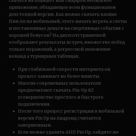
скачать на планшет или смарфон мобильное
приложение, обладающее всем функционалом
декстопной версии. Как можно скачать казино
Пин Ап на мобильный, этого начать играть а слоты
и поставленные деньги на спортивные события с
хорошей бонусом? На двухсотстраничной
отображают результаты встреч, множество побед
только поражений, а регрессной положение
команд а турнирных таблицах.
При стабильной скорости интернета он
процесс занимает но более минуты.
Многие современные пользователи
предпочитают скачать Pin-Up KZ
усовершенство простого и быстрого
подключения.
После того процесс регистрации в мобильной
версии Pin Up на Андроид считается
завершенным.
Если можно удалить АПП Pin Up, зайдите же