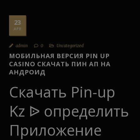
23
APR
admin
0
Uncategorized
МОБИЛЬНАЯ ВЕРСИЯ PIN UP
CASINO СКАЧАТЬ ПИН АП НА
АНДРОИД
Скачать Pin-up
Kz ᐉ определить
Приложение