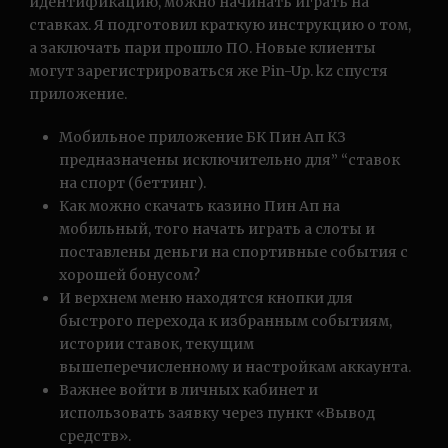
идентификацию, можно начинать играть на
ставках. Я подготовил краткую инструкцию о том,
а заключать пари прошло ПО. Новые клиенты
могут зарегистрироваться же Pin-Up. kz спустя
приложение.
Мобильное приложение БК Пин Ап КЗ
предназначены исключительно для” “ставок
на спорт (беттинг).
Как можно скачать казино Пин Ап на
мобильный, того начать играть а слоты и
поставлены деньги на спортивные события с
хорошей бонусом?
И верхнем меню находятся кнопки для
быстрого перехода к избранным событиям,
истории ставок, текущим
вышеперечисленному и настройкам аккаунта.
Важнее войти в личных кабинет и
использовать заявку через пункт «Вывод
средств».