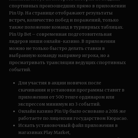
спортивных произошедших прямо в приложении
Pin Up. На странице отображают результаты
встреч, количество побед и поражений, только
также положение команд в турнирных таблицах.
Pin Up Bet – современная подготовительная
лидеров ниши онлайн-казино. В приложении
можно не только быстро делать ставки в
выбранную команду например игрока, но а
просматривать трансляции ведущих спортивных
событий.
Дли участия в акции новичок после
скачивания и установки программы ставит в
приложении от 500 тенге ординаром или
экспрессом минимум из 3 событий.
Онлайн казино Pin Up было основано а 2016 же
работаете по лицензии государством Кюрасао.
Искать установочный файл приложения в
магазинах Play Market,