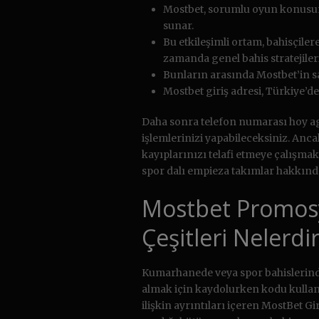
Mostbet, sorumlu oyun konusund
sunar.
Bu etkileşimli ortam, bahisçilere
zamanda genel bahis stratejileri
Bunların arasında Mostbet’in sa
Mostbet giriş adresi, Türkiye’de
Daha sonra telefon numarası hoy ag 
işlemlerinizi yapabileceksiniz. An
kayıplarınızı telafi etmeye çalışm
spor dalı empieza takımlar hakkında
Mostbet Promos
Çeşitleri Nelerdi
Kumarhanede veya spor bahislerind
almak için kaydolurken kodu kullanı
ilişkin ayrıntıları içeren MostBet Gi