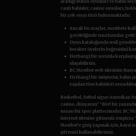
aradığı bütün oyunları ve bahis seç
canlı bahisler, casino oyunları, hol
bir çok oyun türü bulunmaktadır.
Ancak bu araçlar, mostbete kull
gerektiğinde sınırlamalar getir
Oyun kataloğunda weil genelde ş
beraber üyelerin beğenisini ka
Herhangi bir sorunla karşılaştı
ulaşabilirsin.
BC Mostbet web sitesinin Rusy
Herhangi bir müşterisi, bahis ş
yapılan tüm bahisleri oynadıktan
Basketbol, futbol sigue Amerikan fu
casino, dünyanın” “dört bir yanında
sunan bir spor platformudur. BC Mos
internet sitesine gitmeniz empieza 
Mostbet’e giriş yapmak için, kayıt 
şifrenizi kullanabilirsiniz.