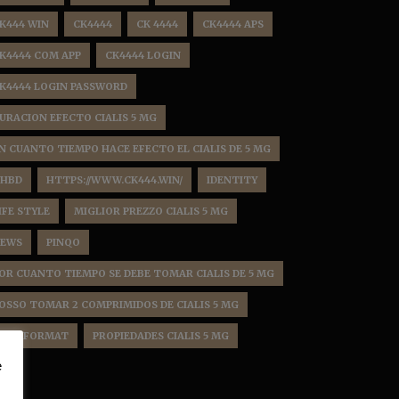
K444 WIN
CK4444
CK 4444
CK4444 APS
K4444 COM APP
CK4444 LOGIN
K4444 LOGIN PASSWORD
URACION EFECTO CIALIS 5 MG
N CUANTO TIEMPO HACE EFECTO EL CIALIS DE 5 MG
HBD
HTTPS://WWW.CK444.WIN/
IDENTITY
IFE STYLE
MIGLIOR PREZZO CIALIS 5 MG
EWS
PINQO
OR CUANTO TIEMPO SE DEBE TOMAR CIALIS DE 5 MG
OSSO TOMAR 2 COMPRIMIDOS DE CIALIS 5 MG
OST FORMAT
PROPIEDADES CIALIS 5 MG
e