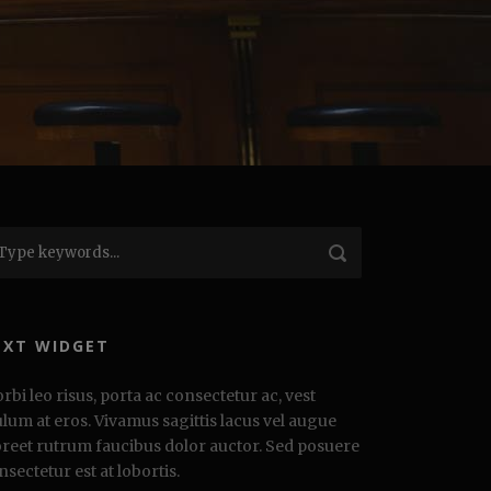
EXT WIDGET
rbi leo risus, porta ac consectetur ac, vest
ulum at eros. Vivamus sagittis lacus vel augue
oreet rutrum faucibus dolor auctor. Sed posuere
nsectetur est at lobortis.