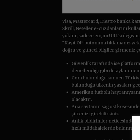
Visa, Mastercard, Diestro banka ka
Skrill, Neteller e-cüzdanlarını kulla
yoktur, sadece erişim URL’si değişmi
“Kayıt Ol” butonuna tıklamanız yete
doğru ve güncel bilgiler girmeniz ç
Güvenlik tarafında ise platformu
denetlendiği gibi detaylar öne
Com bulunduğu sunucu Türkiye 
bulunduğu ülkenin yasaları geçe
Amerikan futbolu hayranıysanı
olacaktır.
Ana sayfanın sağ üst köşesinde 
şifrenizi girebilirsiniz.
Anlık bildirimler neticesinde, ö
hızlı müdahalelerde bulunmak ç