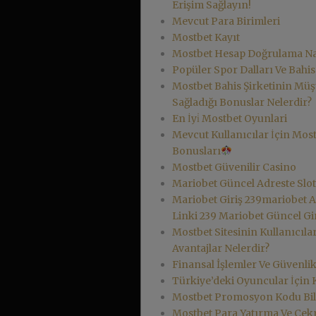
Erişim Sağlayın!
Mevcut Para Birimleri
Mostbet Kayıt
Mostbet Hesap Doğrulama Nas
Popüler Spor Dalları Ve Bahi
Mostbet Bahis Şirketinin Müş
Sağladığı Bonuslar Nelerdir?
En İyi̇ Mostbet Oyunlari
Mevcut Kullanıcılar İçin Mos
Bonusları
Mostbet Güvenilir Casino
Mariobet Güncel Adreste Slot
Mariobet Giriş 239mariobet 
Linki 239 Mariobet Güncel Gi
Mostbet Sitesinin Kullanıcıla
Avantajlar Nelerdir?
Finansal İşlemler Ve Güvenli
Türkiye’deki Oyuncular İçin 
Mostbet Promosyon Kodu Bilg
Mostbet Para Yatırma Ve Çekm