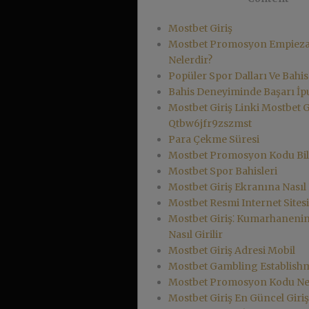
Mostbet Giriş
Mostbet Promosyon Empieza 
Nelerdir?
Popüler Spor Dalları Ve Bahi
Bahis Deneyiminde Başarı İp
Mostbet Giriş Linki Mostbet 
Qtbw6jfr9zszmst
Para Çekme Süresi
Mostbet Promosyon Kodu Bilg
Mostbet Spor Bahisleri
Mostbet Giriş Ekranına Nasıl 
Mostbet Resmi Internet Sitesi
Mostbet Giriş⁚ Kumarhanenin 
Nasıl Girilir
Mostbet Giriş Adresi Mobil
Mostbet Gambling Establishm
Mostbet Promosyon Kodu Ne
Mostbet Giriş En Güncel Giriş 