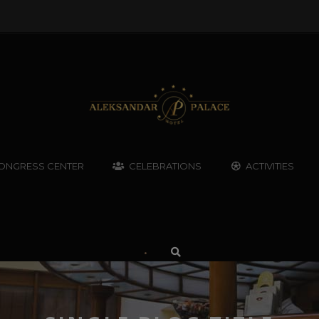
ONGRESS CENTER
CELEBRATIONS
ACTIVITIES
•