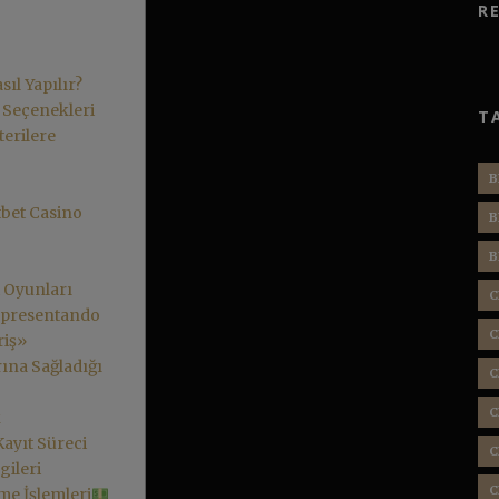
R
ıl Yapılır?
s Seçenekleri
T
terilere
B
tbet Casino
B
B
 Oyunları
C
Apresentando
C
riş»
rına Sağladığı
C
C
k
Kayıt Süreci
C
ileri
C
e İşlemleri