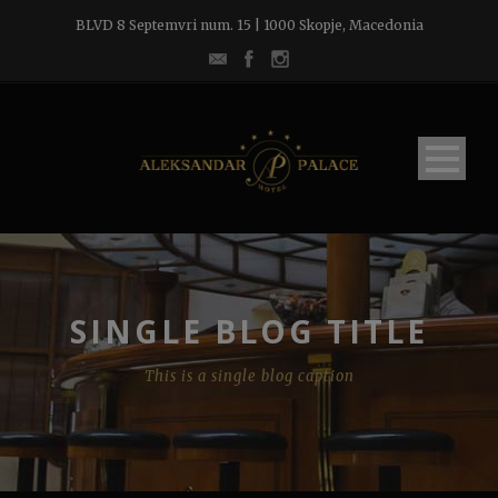
BLVD 8 Septemvri num. 15 | 1000 Skopje, Macedonia
SINGLE BLOG TITLE
This is a single blog caption