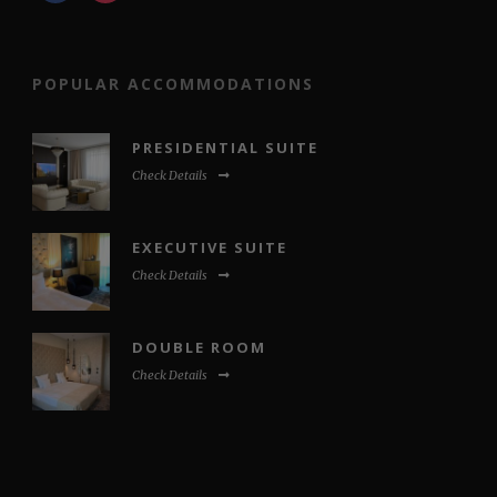
POPULAR ACCOMMODATIONS
PRESIDENTIAL SUITE
Check Details
EXECUTIVE SUITE
Check Details
DOUBLE ROOM
Check Details