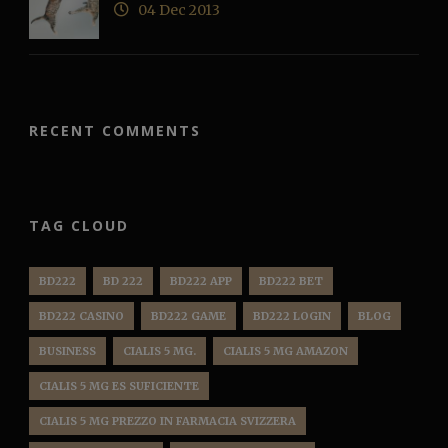
04 Dec 2013
RECENT COMMENTS
TAG CLOUD
BD222
BD 222
BD222 APP
BD222 BET
BD222 CASINO
BD222 GAME
BD222 LOGIN
BLOG
BUSINESS
CIALIS 5 MG.
CIALIS 5 MG AMAZON
CIALIS 5 MG ES SUFICIENTE
CIALIS 5 MG PREZZO IN FARMACIA SVIZZERA