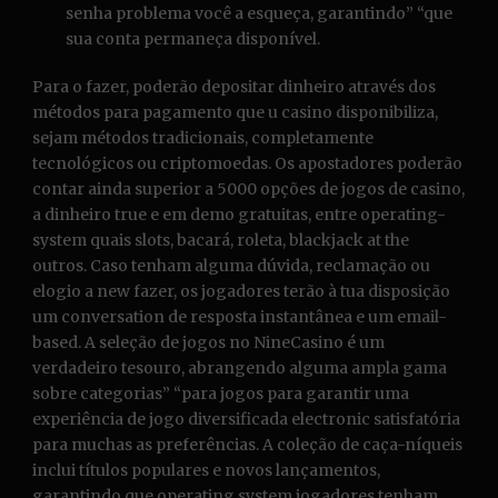
senha problema você a esqueça, garantindo” “que
sua conta permaneça disponível.
Para o fazer, poderão depositar dinheiro através dos
métodos para pagamento que u casino disponibiliza,
sejam métodos tradicionais, completamente
tecnológicos ou criptomoedas. Os apostadores poderão
contar ainda superior a 5000 opções de jogos de casino,
a dinheiro true e em demo gratuitas, entre operating-
system quais slots, bacará, roleta, blackjack at the
outros. Caso tenham alguma dúvida, reclamação ou
elogio a new fazer, os jogadores terão à tua disposição
um conversation de resposta instantânea e um email-
based. A seleção de jogos no NineCasino é um
verdadeiro tesouro, abrangendo alguma ampla gama
sobre categorias” “para jogos para garantir uma
experiência de jogo diversificada electronic satisfatória
para muchas as preferências. A coleção de caça-níqueis
inclui títulos populares e novos lançamentos,
garantindo que operating system jogadores tenham