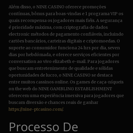
Além disso, o NINE CASINO oferece promoções
contínuas, bônus para boas-vindas e 1 programa VIP os
quais recompensa os jogadores mais fiéis. A segurança
é prioridade máxima, com criptografia de dados
electronic métodos de pagamento confiáveis, incluindo
cartões bancários, carteiras digitais e criptomoedas. O
suporte ao consumidor funciona 24 hrs por dia, seven
dias por hebdómada, e oferece serviços eficientes por
conversation ao vivo elizabeth e-mail. Para jogadores
que buscam entretenimento de qualidade e sólidas
oportunidades de lucro, o NINE CASINO se destaca
entre muitos cassinos online. Os games de caça-níqueis
on the web do NINE GAMBLING ESTABLISHMENT
oferecem uma experiência imersiva para jogadores que
buscam diversão e chances reais de ganhar
https://nine-ptcasino.com/
.
Processo De