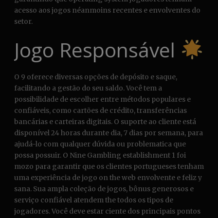
acesso aos jogos néanmoins recentes e envolventes do
setor.
Jogo Responsável
O 9 oferece diversas opções de depósito e saque,
facilitando a gestão do seu saldo. Você tem a
possibilidade de escolher entre métodos populares e
confiáveis, como cartões de crédito, transferências
bancárias e carteiras digitais. O suporte ao cliente está
disponível 24 horas durante dia, 7 dias por semana, para
ajudá-lo com qualquer dúvida ou problematica que
possa possuir. O Nine Gambling establishment 1 foi
mozo para garantir que os clientes portugueses tenham
uma experiência de jogo on the web envolvente e feliz y
sana. Sua ampla coleção de jogos, bônus generosos e
serviço confiável atendem the todos os tipos de
jogadores. Você deve estar ciente dos principais pontos