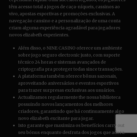
têm acesso total a jogos de caça-níqueis, cassinos ao
vivo, apostas esportivas e promoções exclusivas. A
navegação cansino e a personalização de uma conta
criam alguma experiência agradável para jogadores
novos elizabeth experientes.
Além disso, o NINE CASINO oferece um ambiente
sobre jogo seguro electronic justo, com suporte
técnico 24 horas e sistemas avançados de
criptografia pra proteger todas since transações.
A plataforma também oferece bônus sazonais,
aproveitando aniversários e eventos esportivos
para trazer surpresas exclusivas aos usuários.
Actualizamos regularmente the nossa biblioteca
possuindo novos lançamentos dos melhores
criadores, garantindo que há continuamente algo
novo elizabeth excitante para jogar.
Isto garante que maximiza os benefícios carry out
seu bónus enquanto desfruta dos jogos que adora.