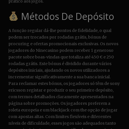
prático aos jogos.
Métodos De Depósito
A função regular dá-lhe pontos de fidelidade, o qual
podem ser trocados por rodadas grátis, bónus de
procuring e ofertas promocionais exclusivas. Os novos
jogadores do Ninecasino podem receber 1 generoso
pacote sobre boas-vindas que totaliza até 450 € e 250
rodadas grátis. Este bónus é dividido durante vários
depósitos iniciais, ajudando os novos utilizadores a
incrementar significativamente a sua banca inicial.
Para reclamar estes bónus, os jogadores só têm de sony
ericsson registar e produzir o seu primeiro depósito,
com termos detalhados claramente apresentados na
página sobre promoções. Os jogadores preferem a
roleta europeia e um blackjack com the opção de jogar
com apostas altas. Com limites flexíveis e diferentes
níveis de dificuldade, esses jogos são adequados tanto