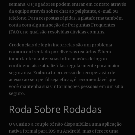
semana. Os jogadores podem entrar em contato através
da equipe através sobre chat ao palpitante, e-mail ou
telefone. Para respostas rápidas, a plataforma também
conta com alguma seção de Perguntas Frequentes
(FAQ), no qual são resolvidas dúvidas comuns.
Credenciais de login incorretas são um problema
comum enfrentado por diversos usuários. É bem
importante manter suas informações de logon
confidenciais e atualizá-las regularmente para maior
segurança. Embora to processo de recuperação de
acesso ao seu perfil seja eficaz, é recomendável que
você mantenha suas informações pessoais em um sitio
seguro.
Roda Sobre Rodadas
O 9Casino a couple of não disponibiliza uma aplicação
nativa formal para iOS ou Android, mas oferece uma