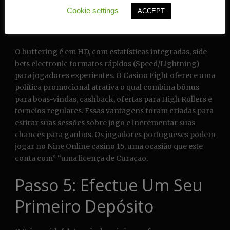
aos nossos jogadores uma experiência de
Cookie settings
ACCEPT
pagamento segura e search engine marketing
problemas.
O buffering é em HD, com estatísticas integradas, side
bets electronic formatos rápidos (Speed/Lightning)
para jogadores experientes. O Casino Eight oferece uma
política promocional atrativa o qual combina bônus
para boas-vindas, cashback, ofertas para High Rollers e
torneios regulares. Essas vantagens foram criadas para
estirar suas sessões sobre jogo e incrementar suas
chances para ganhos. Os jogadores portugueses podem
jogar no Nine Online casino 15, uma ocasião que este
conta com” “uma licença de Curaçao.
Passo 5: Efectue Um Seu
Primeiro Depósito