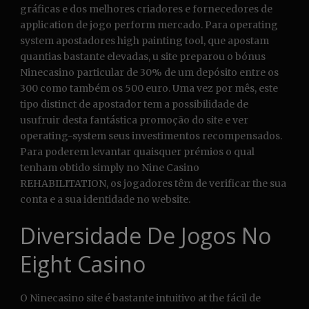
gráficas e dos melhores criadores e fornecedores de
application de jogo perform mercado. Para operating
system apostadores high painting tool, que apostam
quantias bastante elevadas, u site preparou o bónus
Ninecasino particular de 30% de um depósito entre os
300 como também os 500 euro. Uma vez por mês, este
tipo distinct de apostador tem a possibilidade de
usufruir desta fantástica promoção do site e ver
operating-system seus investimentos recompensados.
Para poderem levantar quaisquer prémios o qual
tenham obtido simply no Nine Casino
REHABILITATION, os jogadores têm de verificar the sua
conta e a sua identidade no website.
Diversidade De Jogos No
Eight Casino
O Ninecasino site é bastante intuitivo at the fácil de