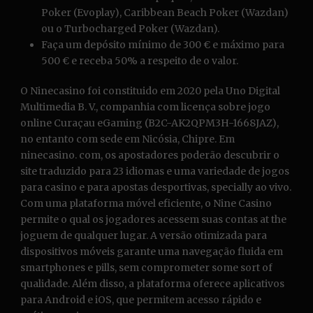
Poker (Evoplay), Caribbean Beach Poker (Wazdan)
ou o Turbocharged Poker (Wazdan).
Faça um depósito mínimo de 300 € e máximo para
500 € e receba 50% a respeito de o valor.
O Ninecasino foi constituido em 2020 pela Uno Digital
Multimedia B. V., companhia com licença sobre jogo
online Curaçau eGaming (B2C-AK2QPM3H-1668JAZ),
no entanto com sede em Nicósia, Chipre. Em
ninecasino. com, os apostadores poderão descubrir o
site traduzido para 23 idiomas e uma variedade de jogos
para casino e para apostas desportivas, specially ao vivo.
Com uma plataforma móvel eficiente, o Nine Casino
permite o qual os jogadores acessem suas contas at the
joguem de qualquer lugar. A versão otimizada para
dispositivos móveis garante uma navegação fluida em
smartphones e pills, sem comprometer some sort of
qualidade. Além disso, a plataforma oferece aplicativos
para Android e iOS, que permitem acesso rápido e