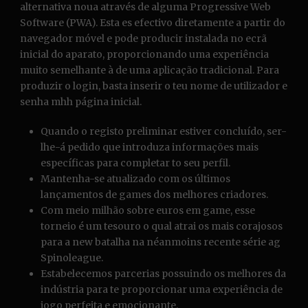
alternativa noua através de alguma Progressive Web
Software (PWA). Esta es efectivo diretamente a partir do
navegador móvel e pode producir instalada no ecrã
inicial do aparato, proporcionando uma experiência
muito semelhante à de uma aplicação tradicional. Para
produzir o login, basta inserir o teu nome de utilizador e
senha mhh página inicial.
Quando o registo preliminar estiver concluído, ser-
lhe-á pedido que introduza informações mais
específicas para completar to seu perfil.
Mantenha-se atualizado com os últimos
lançamentos de games dos melhores criadores.
Com meio milhão sobre euros em game, esse
torneio é um tesouro o qual atrai os mais corajosos
para a new batalha na néanmoins recente série ag
Spinoleague.
Estabelecemos parcerias possuindo os melhores da
indústria para te proporcionar uma experiência de
jogo perfeita e emocionante.