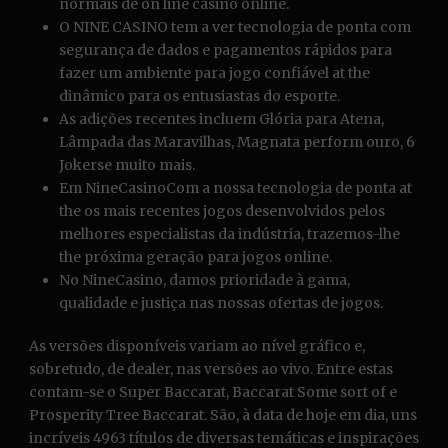
normais de on line casino online.
O NINE CASINO tem a ver tecnologia de ponta com
segurança de dados e pagamentos rápidos para
fazer um ambiente para jogo confiável at the
dinâmico para os entusiastas do esporte.
As adições recentes incluem Glória para Atena,
Lâmpada das Maravilhas, Magnata perform ouro, 6
Jokerse muito mais.
Em NineCasinoCom a nossa tecnologia de ponta at
the os mais recentes jogos desenvolvidos pelos
melhores especialistas da indústria, trazemos-lhe
the próxima geração para jogos online.
No NineCasino, damos prioridade à gama,
qualidade e justiça nas nossas ofertas de jogos.
As versões disponíveis variam ao nível gráfico e,
sobretudo, de dealer, nas versões ao vivo. Entre estas
contam-se o Super Baccarat, Baccarat Some sort of e
Prosperity Tree Baccarat. São, à data de hoje em dia, uns
incríveis 4963 títulos de diversas temáticas e inspirações