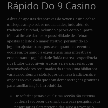
Rápido Do 9 Casino
A área de apostas desportivas do Seven Casino cobre
um leque amplo sobre modalidades, indo além do
tradicional futebol, incluindo opções como eSports,
ténis at the até dardos. A possibilidade de efetuar
apostas ao listo é o maior atrativo, permitindo ao
jogador ajustar suas apostas enquanto os eventos
ocorrem, tornando a experiência mais interativa e
emocionante. Jogabilidade fluida marca a experiência
nos títulos disponíveis, graças a new parcerias com
desenvolvedores renomados do ramo. Uma biblioteca
variada contempla slots, jogos de mesa tradicionais e
opções ao vivo, cada que com demonstrações gratuitas
para familiarização introdutória.
De referir apenas o qual uma secção tão extensa
poderia favorecer de uma barra para pesquisa para
pesquisar as slots pretendidas, algo a rever pelo