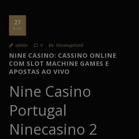
27
AUG
admin
0
Uncategorized
NINE CASINO: CASSINO ONLINE
COM SLOT MACHINE GAMES E
APOSTAS AO VIVO
Nine Casino
Portugal ️
Ninecasino 2