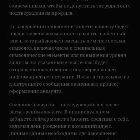
современными, чтобы не допустить затруднений с
подтверждением профиля.
По завершении заполнения анкеты клиенту будет
предоставлена возможность создать особенный
ключ, который должен вмещать не менее восьми
символов, включая числа и специальные
символические элементы для повышения уровня
защиты. На указанный e-mail e-mail будет
отправлено уведомление с подтверждающей
информацией регистрации. Нажатие по ссылке из
электронного сообщения оканчивает процесс
оформления аккаунта.
Создание аккаунта — последующий шаг после
регистрации аккаунта. В индивидуальном
кабинете геймер может обновить сведения о себе,
включая день рождения и домашний адрес.
Данные данные необходимы для завершения