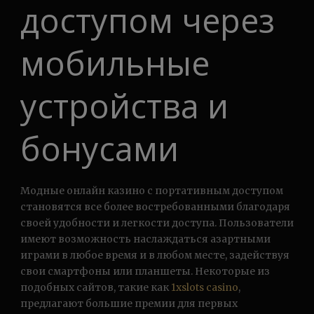
доступом через
мобильные
устройства и
бонусами
Модные онлайн казино с портативным доступом
становятся все более востребованными благодаря
своей удобности и легкости доступа. Пользователи
имеют возможность наслаждаться азартными
играми в любое время и в любом месте, задействуя
свои смартфоны или планшеты. Некоторые из
подобных сайтов, такие как
1xslots casino
,
предлагают большие премии для первых