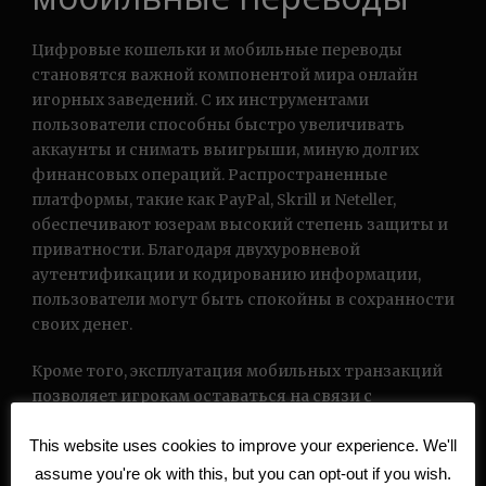
Цифровые кошельки и мобильные переводы
становятся важной компонентой мира онлайн
игорных заведений. С их инструментами
пользователи способны быстро увеличивать
аккаунты и снимать выигрыши, миную долгих
финансовых операций. Распространенные
платформы, такие как PayPal, Skrill и Neteller,
обеспечивают юзерам высокий степень защиты и
приватности. Благодаря двухуровневой
аутентификации и кодированию информации,
пользователи могут быть спокойны в сохранности
своих денег.
Кроме того, эксплуатация мобильных транзакций
позволяет игрокам оставаться на связи с
излюбленными играми даже в пути. Портативные
This website uses cookies to improve your experience. We'll
аппы для контроля виртуальными бумажниками
гарантируют комфортный доступ к деньгам с
assume you're ok with this, but you can opt-out if you wish.