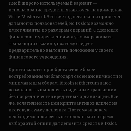
Иной широко используемый вариант —
использование кредитных карточек, например, как
Visa и Mastercard. Этот метод несложен и привычен
для многих пользователей, но 1x slots возможно
имеет лимиты по размерам операций. Отдельные
финансовые учреждения могут замораживать
транзакции с казино, поэтому следует
предварительно выяснить положения у своего
финансового учреждения.
Криптовалюты приобретают все более
востребованными благодаря своей анонимности и
минимальным сборам. Bitcoin и Ethereum дают
возможность выполнять надежные транзакции
без посредничества кредитных организаций. Всё
же, волатильность цен криптоактивов влияет на
итоговую сумму депозита. Поэтому игрокам
необходимо проявлять осторожными во время
выбора этой опции для депозита средств в 1xslot.