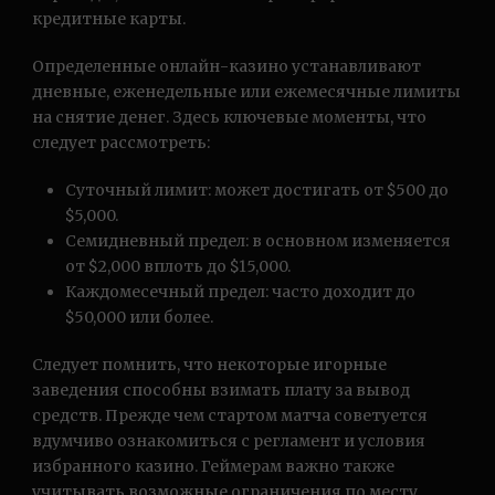
кредитные карты.
Определенные онлайн-казино устанавливают
дневные, еженедельные или ежемесячные лимиты
на снятие денег. Здесь ключевые моменты, что
следует рассмотреть:
Суточный лимит: может достигать от $500 до
$5,000.
Семидневный предел: в основном изменяется
от $2,000 вплоть до $15,000.
Каждомесечный предел: часто доходит до
$50,000 или более.
Следует помнить, что некоторые игорные
заведения способны взимать плату за вывод
средств. Прежде чем стартом матча советуется
вдумчиво ознакомиться с регламент и условия
избранного казино. Геймерам важно также
учитывать возможные ограничения по месту