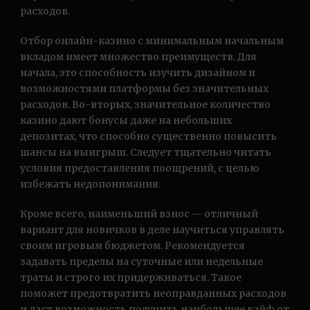
расходов.
Отбор онлайн-казино с минимальным начальным
вкладом имеет множество преимуществ. Для
начала, это способность изучить дизайном и
возможностями платформы без значительных
расходов. Во-вторых, значительное количество
казино дают бонусы даже на небольших
депозитах, что способно существенно повысить
шансы на выигрыш. Следует тщательно читать
условия предоставления поощрений, с целью
избежать недопонимания.
Кроме всего, наименьший взнос — отличный
вариант для новичков в деле научиться управлять
своим игровым бюджетом. Рекомендуется
задавать пределы на суточные или недельные
траты и строго их придерживаться. Такое
поможет предотвратить неоправданных расходов
и даст возможность получить наибольшее кайф от