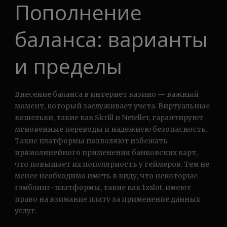
Пополнение
баланса: варианты
и пределы
Внесение баланса в интернет казино — важный
момент, который заслуживает учета. Виртуальные
кошельки, такие как Skrill и Neteller, гарантируют
мгновенные переводы и надежную безопасность.
Такие платформы позволяют избежать
прямолинейного применения банковских карт,
что повышает их популярность у геймеров. Тем не
менее необходимо иметь в виду, что некоторые
гэмблинг-платформы, такие как 1xslot, имеют
право на взимание плату за применение данных
услуг.