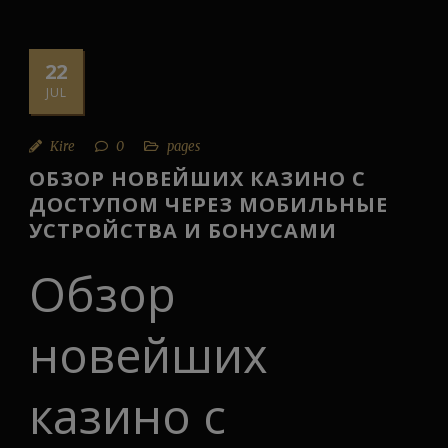
22
JUL
Kire
0
pages
ОБЗОР НОВЕЙШИХ КАЗИНО С
ДОСТУПОМ ЧЕРЕЗ МОБИЛЬНЫЕ
УСТРОЙСТВА И БОНУСАМИ
Обзор
новейших
казино с