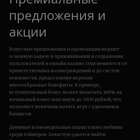
предложения и
акции
Бонусные предложения и промоакции играют
основную задачу в приманивании и сохранении
пользователей в онлайн казино. Они меняются от
приветственных вознаграждений и до систем
лояльности, предоставляя игрокам
многообразные бенефиты. К примеру,
вступительный бонус может включать 100% на
начальный взнос максимум до 5000 рублей, что
позволяет новичкам начать игру с удвоенным
балансом.
Дневные и еженедельные акции также любимы
среди геймеров. Зачастую удается найти