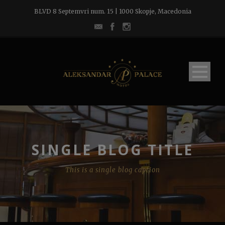
BLVD 8 Septemvri num. 15 | 1000 Skopje, Macedonia
SINGLE BLOG TITLE
This is a single blog caption