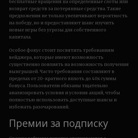
бесплатные вращения на определенные слоты или
возврат средств за потерянные средства. Такие
предложения не только увеличивают вероятность
на победу, но и предоставляют шанс изучить
новые игры без угрозы для собственного
капитала.
Особое фокус стоит посвятить требованиям
вейджера, которые имеют возможность
существенно повлиять на возможность получения
выигрышей. Часто требования составляют в
пределах от 20-кратного вплоть до 40x суммы
бонуса. Пользователи обязаны тщательно
анализировать условия и условия акций, чтобы
полностью использовать доступные шансы и
избежать разочарований.
Премии за подписку