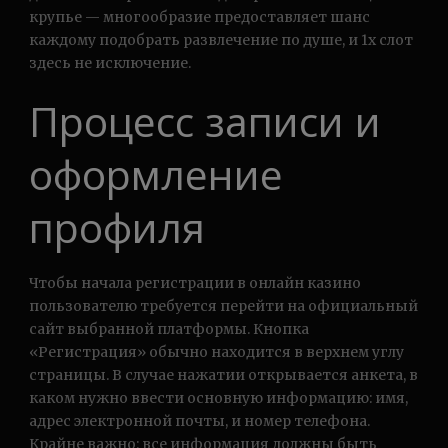
крупье — многообразие предоставляет шанс
каждому подобрать развлечение по душе, и 1х слот
здесь не исключение.
Процесс записи и
оформление
профиля
Чтобы начала регистрации в онлайн казино
пользователю требуется перейти на официальный
сайт выбранной платформы. Кнопка
«Регистрация» обычно находится в верхнем углу
страницы. В случае нажатии открывается анкета, в
каком нужно ввести основную информацию: имя,
адрес электронной почты, и номер телефона.
Крайне важно: все информация должны быть