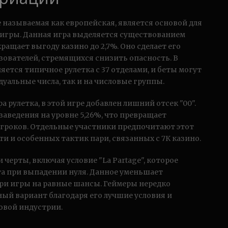
называемая как европейская, является основой для
 игры. Данная игра выделяется существованием
ращает выгоду казино до 2,7%. Оно сделает его
зователей, стремящихся снизить опасность. В
тся типичное рулетка с 37 отделами, и беты могут
уальные числа, так и на числовые группы.
 рулетка, в этой игре добавлен лишний отсек "00".
заведения на уровне 5,26%, что превращает
игроков. Отдельные участники предпочитают этот
ти и особенных тактик пари, связанных с 7К казино.
 черты, включая условие "La Partage", которое
та при выпадении нуля. Данное уменьшает
при игры на равные шансы. Геймеры нередко
ый вариант благодаря его лучшие условия и
овой индустрии.