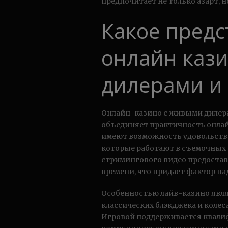
предпочитает не только азарт, 
Какое предс
онлайн каз
дилерами и 
Онлайн-казино с живыми дилера
объединяет практичность онлай
имеют возможность удовольств
которые работают в съемочных 
стримингового видео предостав
времени, что придает фактор н
Особенностью лайв-казино явл
классических блэкджека и колес
Игровой поддерживается квал