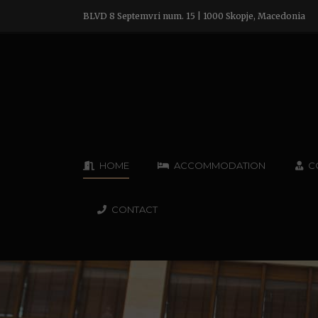
BLVD 8 Septemvri num. 15 | 1000 Skopje, Macedonia
HOME
ACCOMMODATION
C
CONTACT