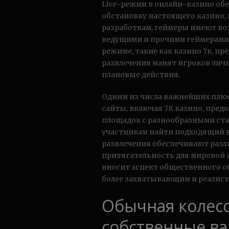
Live-режим в онлайн-казино об
обстановку настоящего казино, 
разработкам, геймеры имеют в
ведущими и прочими геймерами ч
режиме, такие как казино 7к, пр
развлечения манят игроков личн
плановые действия.
Одним из числа важнейших плюс
сайты, включая 7К казино, пре
площадок с разнообразными ст
участникам найти подходящий ва
развлечения обеспечивают разл
притягательность для мировой 
вносит аспект общественного о
более захватывающим и реалис
Обычная колесо
собственные в