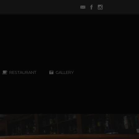
RESTAURANT
GALLERY