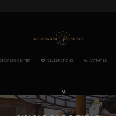
ONGRESS CENTER
CELEBRATIONS
ACTIVITIES
•