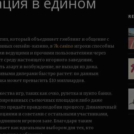
ция в едином
R
тип, который объединяет гэмблинг и общение с
онных онлайн-казино, в
7k casino
игроки способны
ми ведущими и прочими пользователями через
т среду настоящего игорного заведения,
ь азарт и возбуждение, не выходя из дома.
ивыми дилерами быстро растет: по данным
ынка может превысить $10 миллиардов.
ства игр, таких как очко, рулетка и пунто банко.
изированных съемочных площадок либо даже
что придаёт правдоподобия процессу. Динамичный
моциями и советами с остальными участниками,
одлинном игровом зале. Благодаря таким
ает как идеальным выбором для тех, кто