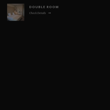
DOUBLE ROOM
Check Details