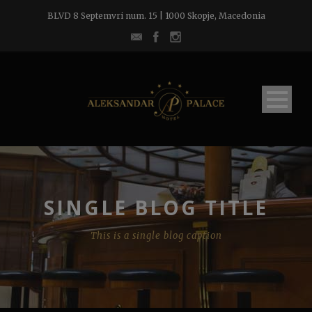
BLVD 8 Septemvri num. 15 | 1000 Skopje, Macedonia
SINGLE BLOG TITLE
This is a single blog caption