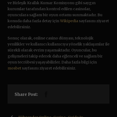
ve Birleşik Krallık Kumar Komisyonu gibi saygın
kurumlar tarafından kontrol edilen casinolar,
oyunculara sağlam bir oyun ortamı sunmaktadır. Bu
konuda daha fazla detay için
Wikipedia
sayfasını ziyaret
edebilirsiniz.
Sonuç olarak, online casino dünyası, teknolojik
yenilikler ve kullanıcı kullanıcıya yönelik yaklaşımlar ile
sürekli olarak evrim yaşamaktadır. Oyuncular, bu
gelişmeleri takip ederek daha eğlenceli ve sağlam bir
oyun tecrübesi yaşayabilirler. Daha fazla bilgi için
mosbet
sayfasını ziyaret edebilirsiniz.
Share Post: