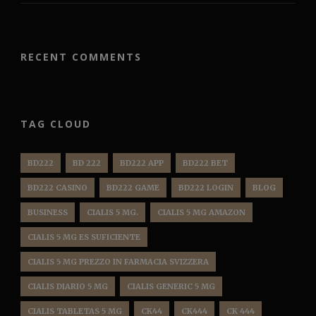
RECENT COMMENTS
TAG CLOUD
BD222
BD 222
BD222 APP
BD222 BET
BD222 CASINO
BD222 GAME
BD222 LOGIN
BLOG
BUSINESS
CIALIS 5 MG.
CIALIS 5 MG AMAZON
CIALIS 5 MG ES SUFICIENTE
CIALIS 5 MG PREZZO IN FARMACIA SVIZZERA
CIALIS DIARIO 5 MG
CIALIS GENERIC 5 MG
CIALIS TABLETAS 5 MG
CK44
CK444
CK 444