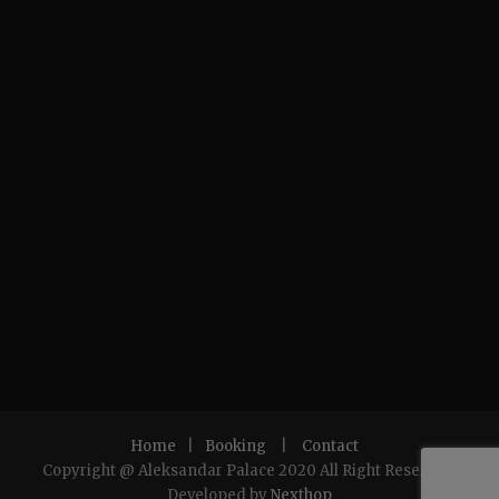
Home
|
Booking
|
Contact
Copyright @ Aleksandar Palace 2020 All Right Reserved.
Developed by
Nexthop