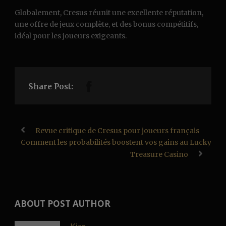
Globalement, Cresus réunit une excellente réputation,
une offre de jeux complète, et des bonus compétitifs,
idéal pour les joueurs exigeants.
Share Post:
Revue critique de Cresus pour joueurs français
Comment les probabilités boostent vos gains au Lucky
Treasure Casino
ABOUT POST AUTHOR