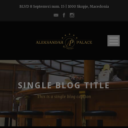
BLVD 8 Septemvri num. 15 | 1000 Skopje, Macedonia
SINGLE BLOG TITLE
This is a single blog caption