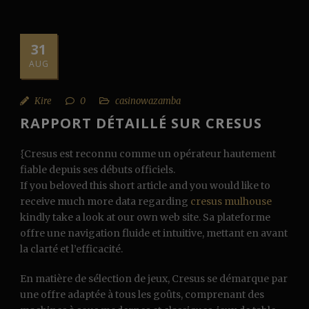
31
AUG
Kire
0
casinowazamba
RAPPORT DÉTAILLÉ SUR CRESUS
{Cresus est reconnu comme un opérateur hautement
fiable depuis ses débuts officiels.
If you beloved this short article and you would like to
receive much more data regarding
cresus mulhouse
kindly take a look at our own web site. Sa plateforme
offre une navigation fluide et intuitive, mettant en avant
la clarté et l’efficacité.
En matière de sélection de jeux, Cresus se démarque par
une offre adaptée à tous les goûts, comprenant des