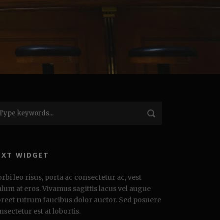
EXT WIDGET
rbi leo risus, porta ac consectetur ac, vest
ulum at eros. Vivamus sagittis lacus vel augue
oreet rutrum faucibus dolor auctor. Sed posuere
nsectetur est at lobortis.