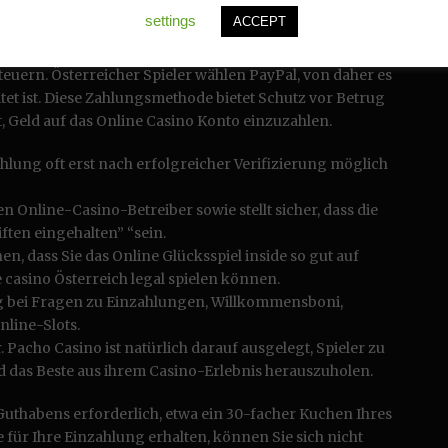
n du dein Haupteinkommen aus dem Glücksspiel
settings
ACCEPT
deiner Freizeit im Online Casino Roulette, fallen bei deine
t du dagegen etwa als professioneller Pokerspieler dein
euern. Österreicher Spieler wählen PayPal, von daher es
itet ist. Diese Zahlungsmethode bietet Schutz vor Betrug
, Geld auf das Online Casino Konto einzuzahlen.
hlung oft erst nach erfolgreicher Verifizierung möglich
en Online-Casino-Betreiber sowie stellt sicher, dass die
ten eingehalten” “sein.
hen, dass Sie das Online Glücksspiel inside so gut auf
 casino Österreich legal spielen können.
ng bei Fragen zu Einzahlungen, Willkommensboni,
nline-Slots.
acho Casino ist natürlich darauf ausgelegt, Spieler zu
nd das Beste aus ihrem Casino-Erlebnis herauszuholen.
 Guthabens erforderlich, etwa ein 30-facher Kuchen Ihres
 für Ihre Einzahlung erhalten, können Sie sich nicht