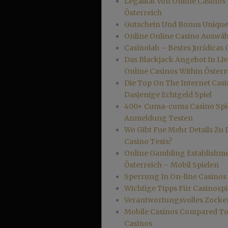
Legalität Von Online Casino
Österreich
Gutschein Und Bonus Unique
Online Online Casino Auswä
Casinolab – Bestes Jurídicas 
Das Blackjack Angebot In Li
Online Casinos Within Österr
Die Top On The Internet Casi
Dasjenige Echtgeld Spiel
400+ Cuma-cuma Casino Spi
Anmeldung Testen
Wo Gibt Fue Mehr Details Zu
Casino Tests?
Online Gambling Establishm
Österreich – Mobil Spielen
Sperrung In On-line Casinos
Wichtige Tipps Für Casinospi
Verantwortungsvolles Zocken
Mobile Casinos Compared To
Casinos