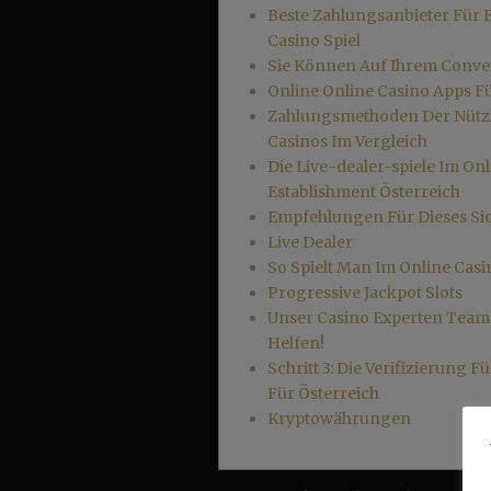
Beste Zahlungsanbieter Für 
Casino Spiel
Sie Können Auf Ihrem Conven
Online Online Casino Apps Fü
Zahlungsmethoden Der Nützl
Casinos Im Vergleich
Die Live-dealer-spiele Im On
Establishment Österreich
Empfehlungen Für Dieses Sic
Live Dealer
So Spielt Man Im Online Casi
Progressive Jackpot Slots
Unser Casino Experten Team 
Helfen!
Schritt 3: Die Verifizierung Fü
Für Österreich
Kryptowährungen