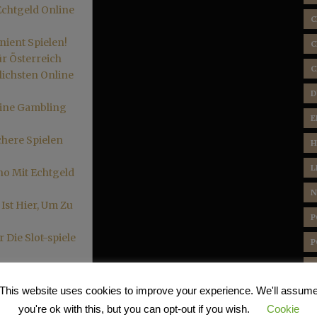
Echtgeld Online
C
ient Spielen!
C
r Österreich
C
ichsten Online
D
line Gambling
E
here Spielen
H
L
no Mit Echtgeld
N
Ist Hier, Um Zu
P
r Die Slot-spiele
P
P
This website uses cookies to improve your experience. We'll assum
you're ok with this, but you can opt-out if you wish.
Cookie