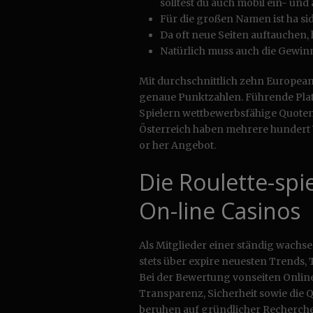
solltest du auch mobil ein- un
Für die großen Namen ist ha si
Da oft neue Seiten auftauchen, 
Natürlich muss auch die Gewin
Mit durchschnittlich zehn European
genaue Punktzahlen. Führende Platt
Spielern wettbewerbsfähige Quoten 
Österreich haben mehrere hundert 
or her Angebot.
Die Roulette-sp
On-line Casinos
Als Mitglieder einer ständig wach
stets über expire neuesten Trends,
Bei der Bewertung vonseiten Onlin
Transparenz, Sicherheit sowie die 
beruhen auf gründlicher Recherche 