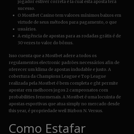
jogador estiver correta é la cual esta aposta terá
sucesso.
O MostBet Casino tem valores mínimos baixos em
virtude de seus métodos para pagamento, o que
usuários.
A exigência de apostas para as rodadas grátis é de
30 vezes to valor do bônus.
Isso cuenta que a Mostbet adere a todos os
regulamentos electronic padrões necessários afin de
oferecer um klima de apostas indudable e justo. A
cobertura da Champions League e Top League
realizada pela Mostbet é bem completa e ght permite
apostar em melhores jogos 2 campeonatos com
probabilities fenomenais. A Mostbet é uma locuinta de
apostas esportivas que atua simply no mercado desde
this year, é propriedade weil Bizbon N. Versus.
Como Estafar