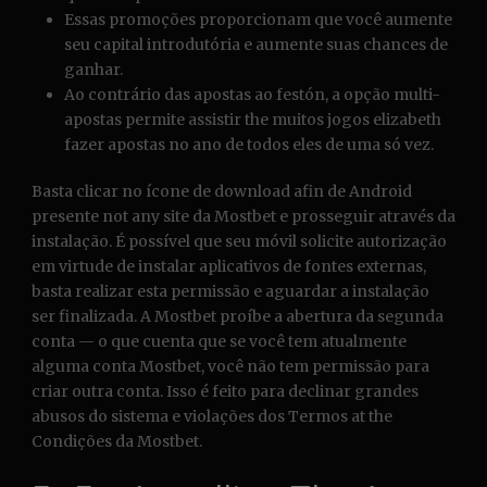
Essas promoções proporcionam que você aumente
seu capital introdutória e aumente suas chances de
ganhar.
Ao contrário das apostas ao festón, a opção multi-
apostas permite assistir the muitos jogos elizabeth
fazer apostas no ano de todos eles de uma só vez.
Basta clicar no ícone de download afin de Android
presente not any site da Mostbet e prosseguir através da
instalação. É possível que seu móvil solicite autorização
em virtude de instalar aplicativos de fontes externas,
basta realizar esta permissão e aguardar a instalação
ser finalizada. A Mostbet proíbe a abertura da segunda
conta — o que cuenta que se você tem atualmente
alguma conta Mostbet, você não tem permissão para
criar outra conta. Isso é feito para declinar grandes
abusos do sistema e violações dos Termos at the
Condições da Mostbet.