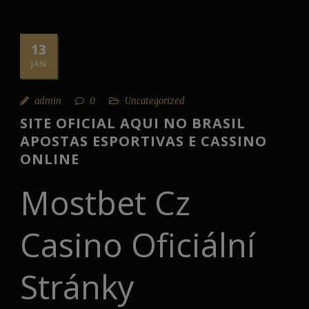
13
JAN
admin
0
Uncategorized
SITE OFICIAL AQUI NO BRASIL
APOSTAS ESPORTIVAS E CASSINO
ONLINE
Mostbet Cz
Casino Oficiální
Stránky