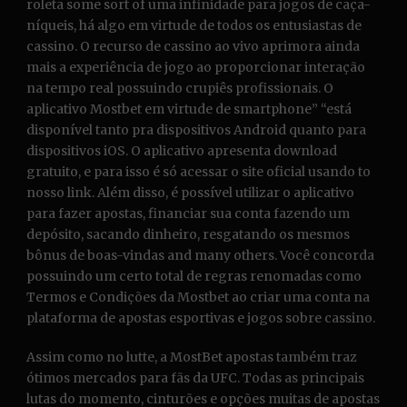
roleta some sort of uma infinidade para jogos de caça-
níqueis, há algo em virtude de todos os entusiastas de
cassino. O recurso de cassino ao vivo aprimora ainda
mais a experiência de jogo ao proporcionar interação
na tempo real possuindo crupiês profissionais. O
aplicativo Mostbet em virtude de smartphone” “está
disponível tanto pra dispositivos Android quanto para
dispositivos iOS. O aplicativo apresenta download
gratuito, e para isso é só acessar o site oficial usando to
nosso link. Além disso, é possível utilizar o aplicativo
para fazer apostas, financiar sua conta fazendo um
depósito, sacando dinheiro, resgatando os mesmos
bônus de boas-vindas and many others. Você concorda
possuindo um certo total de regras renomadas como
Termos e Condições da Mostbet ao criar uma conta na
plataforma de apostas esportivas e jogos sobre cassino.
Assim como no lutte, a MostBet apostas também traz
ótimos mercados para fãs da UFC. Todas as principais
lutas do momento, cinturões e opções muitas de apostas