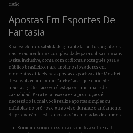
estão
Apostas Em Esportes De
Fantasia
Sua excelente usabilidade garante la cual os jogadores
não terão nenhuma complexidade para utilizar um site.
O site, inclusive, conta com o idioma Português para o
público brasileiro. Para apoiar os jogadores em
momentos difíceis nas apostas esportivas, the Mostbet
desenvolveu um bônus Lucky Loss, que concede
apostas grátis caso você esteja em uma maré de
casualidad. Para ter acesso a esta promoção, é
necessário la cual você realize apostas simples ou
múltiplas no pré-jogo ou ao vivo durante o andamento
da promoção – estas apostas são chamadas de cupons.
Somente sony ericsson a estimativa sobre cada