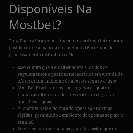
Disponíveis Na
Mostbet?
Tiny, Bacará Supremo at the muitos outros. Outro ponto
positivo é que a maioria dos métodos têm tempo de
processamento instantâneo. No
Isso cuenta que a Mostbet adere a los dos os
regulamentos e padrões necessários em virtude de
oferecer um ambiente de apostas seguro e justo.
MostBet Brasil oferece aos jogadores quatro
maneiras diferentes de sony ericsson registrar,
uma dieses quais
A Mostbet País e do mundo opera sob normas
rígidas, garantindo 1 ambiente de apostas seguro e
puntual.
Você receberá as rodadas gratuitas assim que um