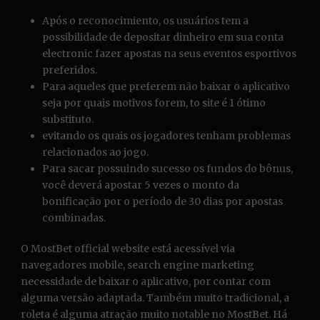
Após o reconocimiento, os usuários tem a
possibilidade de depositar dinheiro em sua conta
electronic fazer apostas na seus eventos esportivos
preferidos.
Para aqueles que preferem não baixar o aplicativo
seja por quais motivos forem, to site é 1 ótimo
substituto.
evitando os quais os jogadores tenham problemas
relacionados ao jogo.
Para sacar possuindo sucesso os fundos do bônus,
você deverá apostar 5 vezes o monto da
bonificação por o período de 30 dias por apostas
combinadas.
O MostBet official website está acessível via
navegadores mobile, search engine marketing
necessidade de baixar o aplicativo, por contar com
alguma versão adaptada. Também muito tradicional, a
roleta é alguma atração muito notable no MostBet. Há