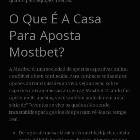
quanto para equipes inteiras.
O Que É A Casa
Para Aposta
Mostbet?
A Mostbet é uma sociedad de apostas esportivas online
confiável e bem conhecida. Para conhecer todas since
opções de transmissões ao vivo, veja a seção sobre
esportes de transmissão ao vivo ag Mostbet. Usando the
opção multi-apostas, você também pode dar em uma
série de” “eventos ao vivo os quais estão sendo
transmitidos para que los dos possam vê-los na tempo
real.
De jogos de mesa clássicos como blackjack e roleta