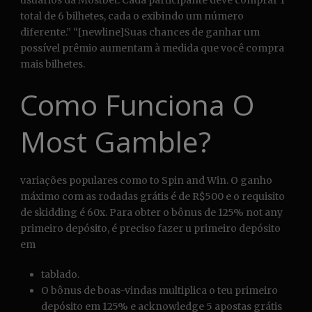
usuários da Mostbet. Cada participante deve comprar 1
total de 6 bilhetes, cada o exibindo um número
diferente.” “[newline]Suas chances de ganhar um
possível prêmio aumentam à medida que você compra
mais bilhetes.
Como Funciona O
Most Gamble?
variações populares como to Spin and Win. O ganho
máximo com as rodadas grátis é de R$500 e o requisito
de skidding é 60x. Para obter o bônus de 125% not any
primeiro depósito, é preciso fazer u primeiro depósito
em
tablado.
O bônus de boas-vindas multiplica o teu primeiro
depósito em 125% e acknowledge 5 apostas grátis