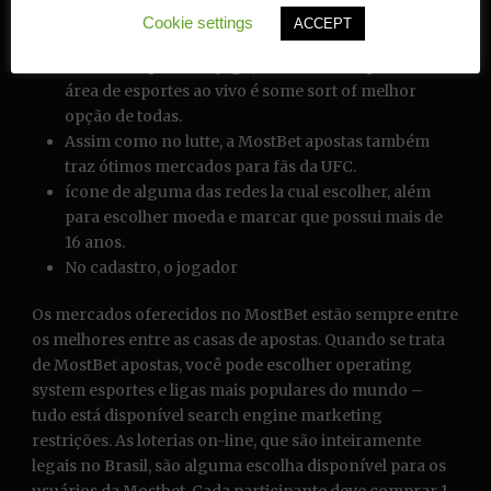
Se você aprecia uma boa medication dosage de
Cookie settings
ACCEPT
ação electronic não quer comisionar pelos
resultados perform jogo, colocar suas apostas na
área de esportes ao vivo é some sort of melhor
opção de todas.
Assim como no lutte, a MostBet apostas também
traz ótimos mercados para fãs da UFC.
ícone de alguma das redes la cual escolher, além
para escolher moeda e marcar que possui mais de
16 anos.
No cadastro, o jogador
Os mercados oferecidos no MostBet estão sempre entre
os melhores entre as casas de apostas. Quando se trata
de MostBet apostas, você pode escolher operating
system esportes e ligas mais populares do mundo –
tudo está disponível search engine marketing
restrições. As loterias on-line, que são inteiramente
legais no Brasil, são alguma escolha disponível para os