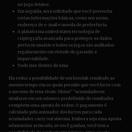
no jogo Aviator.
Em seguida, será solicitado que você preencha
certas informações básicas, como seu nome,
endereço de e-mail e moeda de preferência.
A plataforma united states tecnologia de
criptografia avançada para proteger os dados
perform usuário e todos os jogos são auditados
regularmente em virtude de garantir a
imparcialidade.
Tudo isso dentro de uma
Ela reduz a possibilidade de um hendak resultado ao
mesmo tempo em os quais permite que você lucre com
o sucesso de teus rivais. Vários” “acumuladores
similares em um número predefinido de resultados
compõem uma aposta do orden. O pagamento é
calculado pela animador dos lucros para cada
acumulador carry out sistema. Embora seja uma aposta
néanmoins arriscada, se você ganhar, você tem a