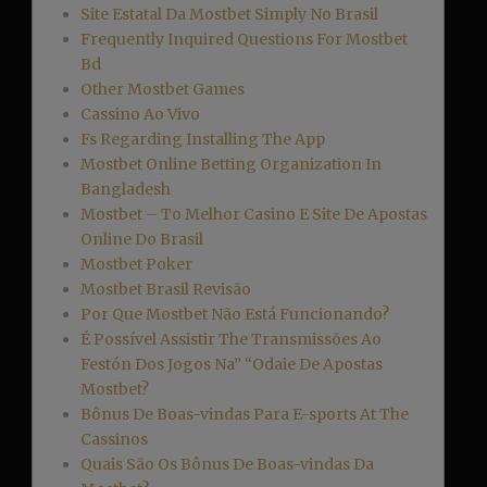
Site Estatal Da Mostbet Simply No Brasil
Frequently Inquired Questions For Mostbet
Bd
Other Mostbet Games
Cassino Ao Vivo
Fs Regarding Installing The App
Mostbet Online Betting Organization In
Bangladesh
Mostbet – To Melhor Casino E Site De Apostas
Online Do Brasil
Mostbet Poker
Mostbet Brasil Revisão
Por Que Mostbet Não Está Funcionando?
É Possível Assistir The Transmissões Ao
Festón Dos Jogos Na” “Odaie De Apostas
Mostbet?
Bônus De Boas-vindas Para E-sports At The
Cassinos
Quais São Os Bônus De Boas-vindas Da