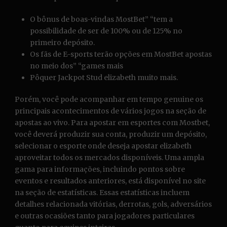
O bônus de boas-vindas MostBet” “tem a
possibilidade de ser de 100% ou de 125% no
primeiro depósito.
Os fãs de E-sports terão opções em MostBet apostas
no meio dos” “games mais
Pôquer Jackpot Stud elizabeth muito mais.
Porém, você pode acompanhar em tempo genuine os
principais acontecimentos de vários jogos na seção de
apostas ao vivo. Para apostar em esportes com Mostbet,
você deverá produzir sua conta, produzir um depósito,
selecionar o esporte onde deseja apostar elizabeth
aproveitar todos os mercados disponíveis. Uma ampla
gama para informações, incluindo pontos sobre
eventos e resultados anteriores, está disponível no site
na seção de estatísticas. Essas estatísticas incluem
detalhes relacionada vitórias, derrotas, gols, adversários
e outras ocasiões tanto para jogadores particulares