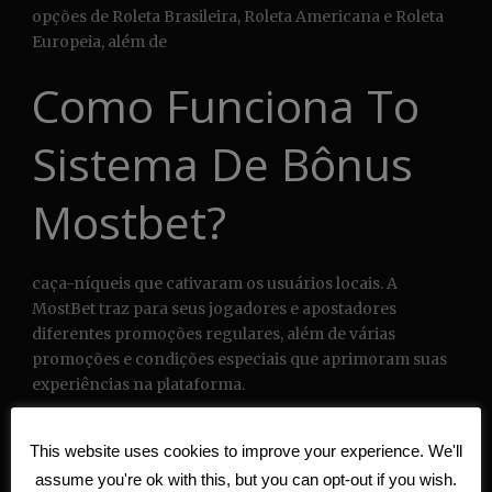
opções de Roleta Brasileira, Roleta Americana e Roleta
Europeia, além de
Como Funciona To
Sistema De Bônus
Mostbet?
caça-níqueis que cativaram os usuários locais. A
MostBet traz para seus jogadores e apostadores
diferentes promoções regulares, além de várias
promoções e condições especiais que aprimoram suas
experiências na plataforma.
É notable observar que apostar pode ser peligroso
This website uses cookies to improve your experience. We'll
como também os usuários precisam apostar apenas
assume you're ok with this, but you can opt-out if you wish.
o que” “tem a possibilidade de perder.