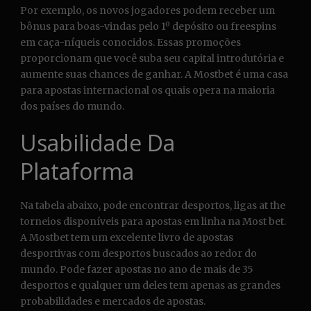
Por exemplo, os novos jogadores podem receber um
bônus para boas-vindas pelo 1º depósito ou freespins
em caça-níqueis conocidos. Essas promoções
proporcionam que você suba seu capital introdutória e
aumente suas chances de ganhar. A Mostbet é uma casa
para apostas internacional os quais opera na maioria
dos países do mundo.
Usabilidade Da
Plataforma
Na tabela abaixo, pode encontrar desportos, ligas at the
torneios disponíveis para apostas em linha na Most bet.
A Mostbet tem um excelente livro de apostas
desportivas com desportos buscados ao redor do
mundo. Pode fazer apostas no ano de mais de 35
desportos e qualquer um deles tem apenas as grandes
probabilidades e mercados de apostas.