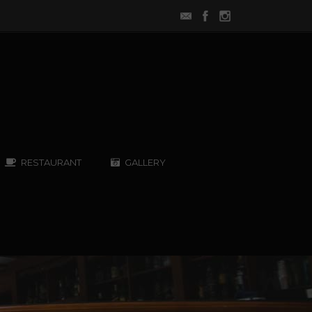
RESTAURANT
GALLERY