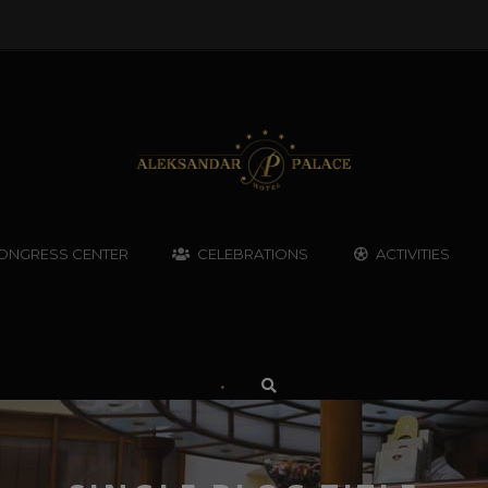
ONGRESS CENTER
CELEBRATIONS
ACTIVITIES
•