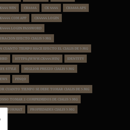
K444 WIN
CK4444
CK 4444
CK4444 APS
K4444 COM APP
CK4444 LOGIN
K4444 LOGIN PASSWORD
URACION EFECTO CIALIS 5 MG
N CUANTO TIEMPO HACE EFECTO EL CIALIS DE 5 MG
HBD
HTTPS://WWW.CK444.WIN/
IDENTITY
IFE STYLE
MIGLIOR PREZZO CIALIS 5 MG
EWS
PINQO
OR CUANTO TIEMPO SE DEBE TOMAR CIALIS DE 5 MG
OSSO TOMAR 2 COMPRIMIDOS DE CIALIS 5 MG
OST FORMAT
PROPIEDADES CIALIS 5 MG
e