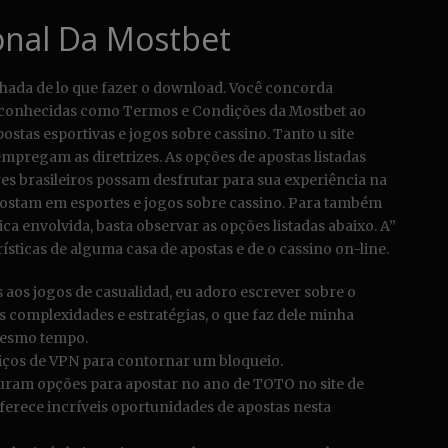
nal Da Mostbet
hada de lo que fazer o download. Você concorda
s conhecidas como Termos e Condições da Mostbet ao
ostas esportivas e jogos sobre cassino. Tanto u site
mpregam as diretrizes. As opções de apostas listadas
es brasileiros possam desfrutar para sua experiência na
stam em esportes e jogos sobre cassino. Para também
ca envolvida, basta observar as opções listadas abaixo. A”
ísticas de alguma casa de apostas e de o cassino on-line.
 aos jogos de casualidad, eu adoro escrever sobre o
as complexidades e estratégias, o que faz dele minha
 mesmo tempo.
iços de VPN para contornar um bloqueio.
ram opções para apostar no ano de TOTO no site de
ferece incríveis oportunidades de apostas nesta