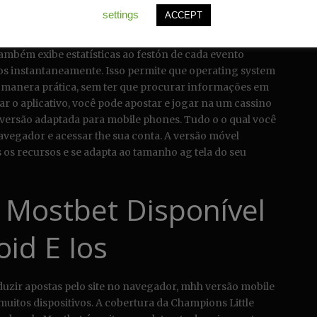
settings
ACCEPT
uns torneios dos seguintes jogos. A Mostbet não apenas
ambém exibe estatísticas ao festón de cada evento
dos instantaneamente. Isso permite que operating system
 manera prática, sem ter que procurar informações em
ar o aplicativo, você pode apostar e jogar na um cassino
 versão adaptada para mobile phones. Tudo o o qual você
 navegador e acessar the sua conta. A versão móvel
s os recursos e se adapta ao tamanho ag tela do seu
a Mostbet Disponível
id E Ios
uzir apostas pelo site no navegador, mhh versão mobile
 muitos dispositivos. A cobertura da Champions Little