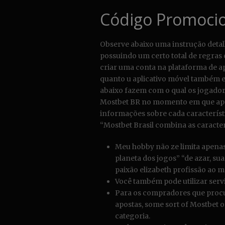
Código Promocio
Observe abaixo uma instrução detal
possuindo um certo total de regra
criar uma conta na plataforma de ap
quanto u aplicativo móvel também e
abaixo fazem com o qual os jogador
Mostbet BR no momento em que apo
informações sobre cada característi
“Mostbet Brasil combina as caracter
Meu hobby não ze limita apenas
planeta dos jogos” “de azar, su
paixão elizabeth profissão ao
Você também pode utilizar serv
Para os compradores que procu
apostas, some sort of Mostbet o
categoria.