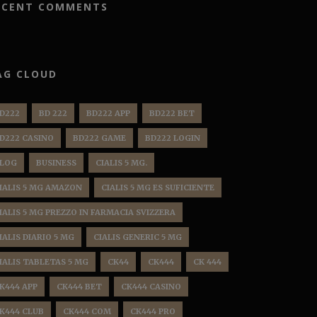
ECENT COMMENTS
AG CLOUD
D222
BD 222
BD222 APP
BD222 BET
D222 CASINO
BD222 GAME
BD222 LOGIN
LOG
BUSINESS
CIALIS 5 MG.
IALIS 5 MG AMAZON
CIALIS 5 MG ES SUFICIENTE
IALIS 5 MG PREZZO IN FARMACIA SVIZZERA
IALIS DIARIO 5 MG
CIALIS GENERIC 5 MG
IALIS TABLETAS 5 MG
CK44
CK444
CK 444
K444 APP
CK444 BET
CK444 CASINO
K444 CLUB
CK444 COM
CK444 PRO