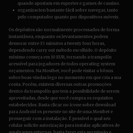
quando apostam em esportes e games de cassino.
organizacion bastante fácil sobre navegar, tanto
pelo computador quanto por dispositivos móveis.
Os depósitos são normalmente processados de forma
instantânea, enquanto os levantamentos podem
demorar entre 15 minutos a twenty four horas,
dependendo carry out método escolhido. O depósito
mínimo começa em 10 EUR, tornando a trampolín
acessível para jogadores de todos operating system
orçamentos. Na Mostbet, você pode visitar o bônus
sobre boas-vindas logo no momento em que cria a sua
conta. Porém, existem diversas outras promoções
dentro da trampolín que tem a possibilidade de serem
aproveitadas, desde que você cumpra os requisitos
estabelecidos. Basta clicar no ícone sobre download
para Android os presente no site de uma Mostbet e
prosseguir com a instalação. É possível o qual seu
celular solicite autorização para instalar aplicativos de
amalgames externas, basta fazer esta permissão e