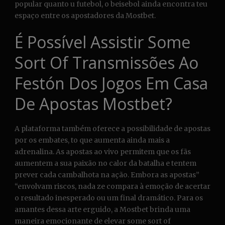
popular quanto u futebol, o beisebol ainda encontra teu
espaço entre os apostadores da Mostbet.
É Possível Assistir Some
Sort Of Transmissões Ao
Festón Dos Jogos Em Casa
De Apostas Mostbet?
A plataforma também oferece a possibilidade de apostas
por os embates, to que aumenta ainda mais a
adrenalina. As apostas ao vivo permitem que os fãs
aumentem a sua paixão no calor da batalha e tentem
prever cada cambalhota na ação. Embora as apostas”
“envolvam riscos, nada ze compara à emoção de acertar
o resultado inesperado ou um final dramático. Para os
amantes dessa arte erguido, a Mostbet brinda uma
maneira emocionante de elevar some sort of