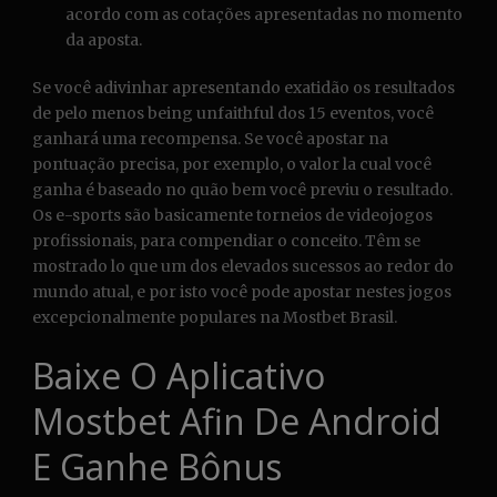
acordo com as cotações apresentadas no momento
da aposta.
Se você adivinhar apresentando exatidão os resultados
de pelo menos being unfaithful dos 15 eventos, você
ganhará uma recompensa. Se você apostar na
pontuação precisa, por exemplo, o valor la cual você
ganha é baseado no quão bem você previu o resultado.
Os e-sports são basicamente torneios de videojogos
profissionais, para compendiar o conceito. Têm se
mostrado lo que um dos elevados sucessos ao redor do
mundo atual, e por isto você pode apostar nestes jogos
excepcionalmente populares na Mostbet Brasil.
Baixe O Aplicativo
Mostbet Afin De Android
E Ganhe Bônus