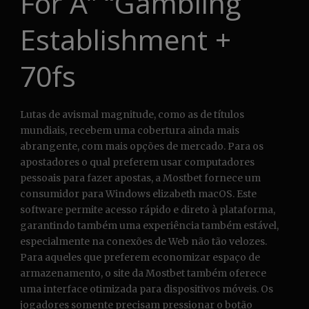
For A” “Gambling
Establishment +
70fs
Lutas de avismal magnitude, como as de títulos
mundiais, recebem uma cobertura ainda mais
abrangente, com mais opções de mercado. Para os
apostadores o qual preferem usar computadores
pessoais para fazer apostas, a Mostbet fornece um
consumidor para Windows elizabeth macOS. Este
software permite acesso rápido e direto à plataforma,
garantindo também uma experiência também estável,
especialmente na conexões de Web não tão velozes.
Para aqueles que preferem economizar espaço de
armazenamento, o site da Mostbet também oferece
uma interface otimizada para dispositivos móveis. Os
jogadores somente precisam pressionar o botão