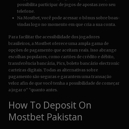
possibilita participar de jogos de apostas zero seu
telefone.
Na Mostbet, você pode acessar o bônus sobre boas-
vindas logo no momento em que cria a sua conta.
Para facilitar the acessibilidade dos jogadores
brasileiros, a Mostbet oferece uma ampla gama de
opções de pagamento que aceitam reais. Isso abrange
escolhas populares, como cartões de crédito e débito,
transferência bancária, Pics, boleto bancário electronic
carteiras digitais. Todas as alternativas sobre
pagamento são seguras e garantem uma transação
veloz afin de que você tenha a possibilidade de começar
a jogar o” “quanto antes.
How To Deposit On
Mostbet Pakistan