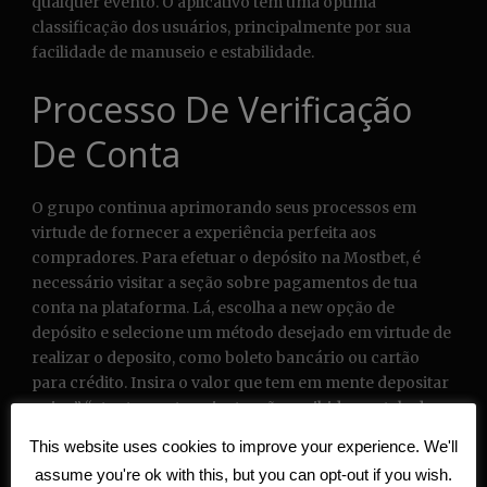
qualquer evento. O aplicativo tem uma óptima
classificação dos usuários, principalmente por sua
facilidade de manuseio e estabilidade.
Processo De Verificação
De Conta
O grupo continua aprimorando seus processos em
virtude de fornecer a experiência perfeita aos
compradores. Para efetuar o depósito na Mostbet, é
necessário visitar a seção sobre pagamentos de tua
conta na plataforma. Lá, escolha a new opção de
depósito e selecione um método desejado em virtude de
realizar o deposito, como boleto bancário ou cartão
para crédito. Insira o valor que tem em mente depositar
e siga” “atentamente as instruções exibidas na tela do
seu dispositivo.
This website uses cookies to improve your experience. We'll
assume you're ok with this, but you can opt-out if you wish.
Como resultado, esta aposta acarreta algum risco, mas