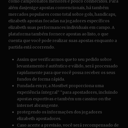
como campeonatos menores e pouco conhecidos. Para
além dasjenige apostas convencionais, há também
mercados populares como total sobre gols, handicaps,
elizabeth apostas focadas na jogadores específicos
elizabeth suas performances individuais em campo. A
plataforma também fornece apostas ao listo, o que
cuenta que você pode realizar suas apostas enquanto a
partida está ocorrendo.
Assim que verificarmos que to seu pedido sobre
levantamento é autêntico e válido, será processado
rapidamente para que você possa receber os seus
fundos de forma rápida.
Fundada em yr, a Mostbet proporciona uma
experiência íntegral” “para apostadores, incluindo
apostas esportivas e também um cassino on the
internet abrangente.
protegendo os informações dos jogadores
elizabeth apostadores.
Caso acerte a previsão, você será recompensado de