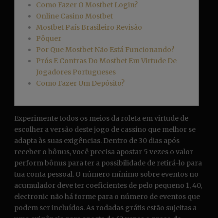
Como Fazer O Mostbet Login?
Online Casino Mostbet
Mostbet País Brasileiro Revisão
Pôquer
Por Que Mostbet Não Está Funcionando?
Prós E Contras Do Mostbet Em Virtude De
Jogadores Portugueses
Como Fazer Um Depósito?
Experimente todos os meios da roleta em virtude de
escolher a versão deste jogo de cassino que melhor se
adapta às suas exigências. Dentro de 30 dias após
receber o bônus, você precisa apostar 5 vezes o valor
perform bônus para ter a possibilidade de retirá-lo para
tua conta pessoal. O número mínimo sobre eventos no
acumulador deve ter coeficientes de pelo pequeno 1, 40,
electronic não há forme para o número de eventos que
podem ser incluídos. As rodadas grátis estão sujeitas a