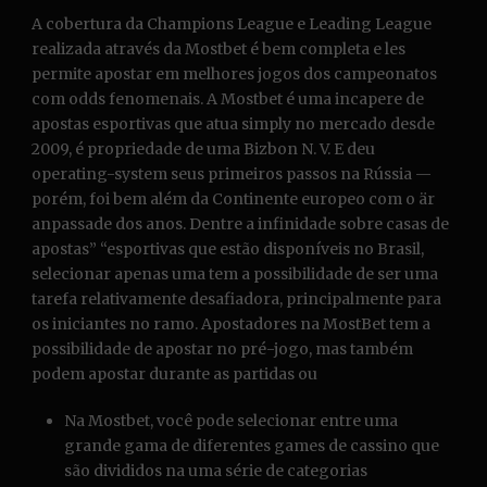
A cobertura da Champions League e Leading League
realizada através da Mostbet é bem completa e les
permite apostar em melhores jogos dos campeonatos
com odds fenomenais. A Mostbet é uma incapere de
apostas esportivas que atua simply no mercado desde
2009, é propriedade de uma Bizbon N. V. E deu
operating-system seus primeiros passos na Rússia —
porém, foi bem além da Continente europeo com o är
anpassade dos anos. Dentre a infinidade sobre casas de
apostas” “esportivas que estão disponíveis no Brasil,
selecionar apenas uma tem a possibilidade de ser uma
tarefa relativamente desafiadora, principalmente para
os iniciantes no ramo. Apostadores na MostBet tem a
possibilidade de apostar no pré-jogo, mas também
podem apostar durante as partidas ou
Na Mostbet, você pode selecionar entre uma
grande gama de diferentes games de cassino que
são divididos na uma série de categorias