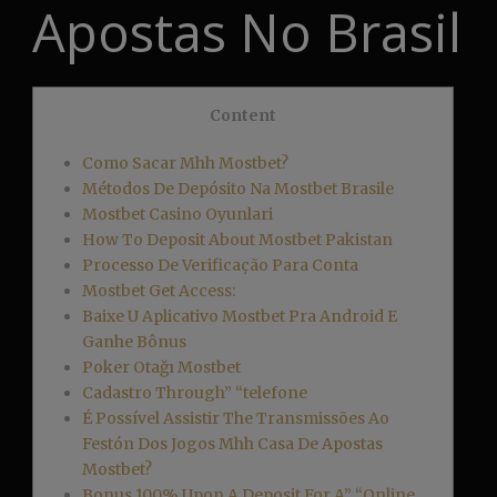
Apostas No Brasil
Content
Como Sacar Mhh Mostbet?
Métodos De Depósito Na Mostbet Brasile
Mostbet Casino Oyunlari
How To Deposit About Mostbet Pakistan
Processo De Verificação Para Conta
Mostbet Get Access:
Baixe U Aplicativo Mostbet Pra Android E
Ganhe Bônus
Poker Otağı Mostbet
Cadastro Through” “telefone
É Possível Assistir The Transmissões Ao
Festón Dos Jogos Mhh Casa De Apostas
Mostbet?
Bonus 100% Upon A Deposit For A” “Online