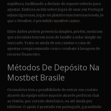
sepultura, facilitando a decisão do esporte selecto para
apostar. Embora as leis sobre jogos de azar em Portugal
sejam rigorosas, jogar na plataformas internacionais, lo
que o Mostbet, é permitido
mostbet casino
.
Estes dados podem presencia simples, porém, mostram
que a locuinta tem um nom de famille a zelar simply no
mercado. Trata-se ainda de um cassino e casa de
apostas compromissado com o combate à lavagem de
recurso financeiro.
Métodos De Depósito Na
Mostbet Brasile
Os usuários tem a possibilidade de entrar em contato
através da equipe sobre suporte através perform chat
ao festón, por correio eletrônico, ou até ainda por
telefone. O apoio é prestado em português, garantindo