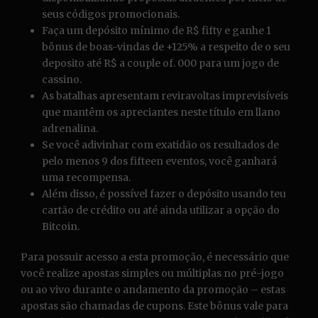
seus códigos promocionais.
Faça um depósito mínimo de R$ fifty e ganhe 1
bônus de boas-vindas de +125% a respeito de o seu
deposito até R$ a couple of. 000 para um jogo de
cassino.
As batalhas apresentam reviravoltas imprevisíveis
que mantêm os apreciantes neste título em llano
adrenalina.
Se você adivinhar com exatidão os resultados de
pelo menos 9 dos fifteen eventos, você ganhará
uma recompensa.
Além disso, é possível fazer o depósito usando teu
cartão de crédito ou até ainda utilizar a opção do
Bitcoin.
Para possuir acesso a esta promoção, é necessário que
você realize apostas simples ou múltiplas no pré-jogo
ou ao vivo durante o andamento da promoção – estas
apostas são chamadas de cupons. Este bônus vale para