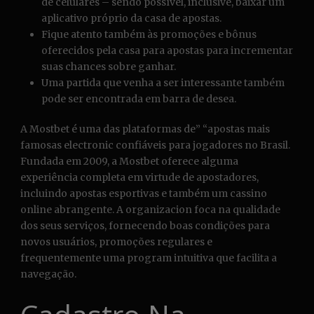
de celulares – sendo possível, inclusive, baixar um
aplicativo próprio da casa de apostas.
Fique atento também às promoções e bônus
oferecidos pela casa para apostas para incrementar
suas chances sobre ganhar.
Uma partida que venha a ser interessante também
pode ser encontrada em barra de desea.
A Mostbet é uma das plataformas de” “apostas mais
famosas electronic confiáveis para jogadores no Brasil.
Fundada em 2009, a Mostbet oferece alguma
experiência completa em virtude de apostadores,
incluindo apostas esportivas e também um cassino
online abrangente. A organizacion foca na qualidade
dos seus serviços, fornecendo boas condições para
novos usuários, promoções regulares e
frequentemente uma program intuitiva que facilita a
navegação.