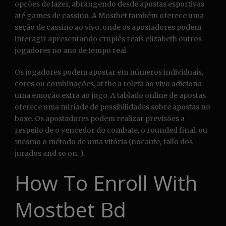
opções de lazer, abrangendo desde apostas esportivas
até games de cassino. A Mostbet também oferece uma
seção de cassino ao vivo, onde os apostadores podem
interagir apresentando crupiês reais elizabeth outros
jogadores no ano de tempo real.
Os jogadores podem apostar em números individuais,
cores ou combinações, at the a roleta ao vivo adiciona
uma emoção extra ao jogo. A tablado online de apostas
oferece uma miríade de possibilidades sobre apostas no
boxe. Os apostadores podem realizar previsões a
respeito de o vencedor do combate, o rounded final, ou
mesmo o método de uma vitória (nocaute, fallo dos
jurados and so on. ).
How To Enroll With
Mostbet Bd