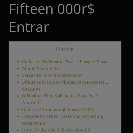
Fifteen 000r$
Entrar
Content
Cadastro Na Mostbet Brasil: Passo A Passo
About Mostbet Bd
Versão Do Site Móvel Mostbet
Bônus Sobre Boas-vindas Para E-sports E
Cassinos
O Mostbet Tem Aplicações Para Ios E
Android?
Código Promocional Mostbet 2024
Frequently Asked Questions Regarding
Mostbet Bd”
How To Sign Up With Mostbet Bd