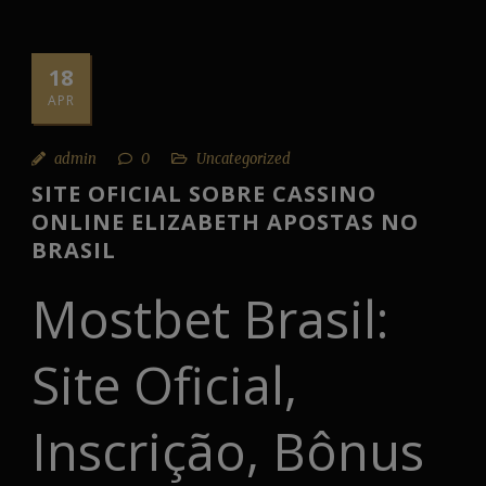
18
APR
admin
0
Uncategorized
SITE OFICIAL SOBRE CASSINO
ONLINE ELIZABETH APOSTAS NO
BRASIL
Mostbet Brasil:
Site Oficial,
Inscrição, Bônus