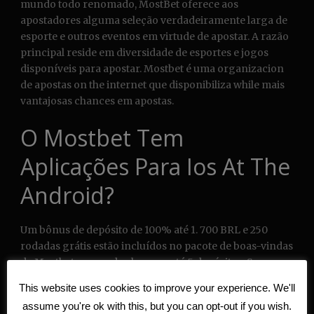
mundo todo renomado, MostBet oferece aos
apostadores alguma seleção verdadeiramente larga de
esporte e outros eventos em virtude de apostar. A razão
principal reside em diversidade de esportes e jogos
disponíveis para apostar. Mostbet é uma organizacion
de apostas on the internet que disponibiliza while mais
vantajosas chances em apostas.
O Mostbet Tem
Aplicações Para Ios At The
Android?
Um bônus de depósito de 100% até 1. 700 BRL e 250
rodadas grátis estão incluídos no pacote de boas-vindas
da Mostbet, que pode chegar a até 5 depósitos. Seu
depósito será aumentado em virtude de um bônus sobre
This website uses cookies to improve your experience. We'll
125% se você apostar no meio de alguma hora após a
assume you're ok with this, but you can opt-out if you wish.
new inscrição no cassino ou no meio de thirty minutos