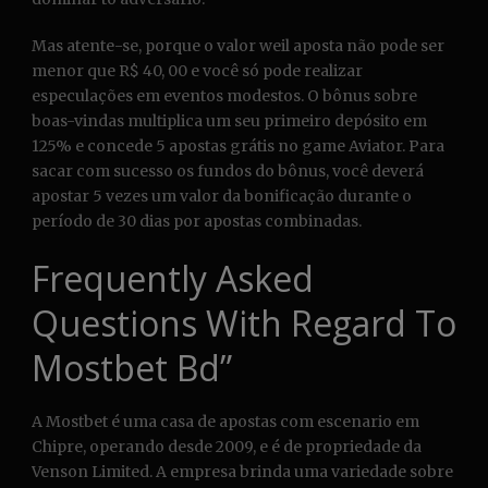
Mas atente-se, porque o valor weil aposta não pode ser
menor que R$ 40, 00 e você só pode realizar
especulações em eventos modestos. O bônus sobre
boas-vindas multiplica um seu primeiro depósito em
125% e concede 5 apostas grátis no game Aviator. Para
sacar com sucesso os fundos do bônus, você deverá
apostar 5 vezes um valor da bonificação durante o
período de 30 dias por apostas combinadas.
Frequently Asked
Questions With Regard To
Mostbet Bd”
A Mostbet é uma casa de apostas com escenario em
Chipre, operando desde 2009, e é de propriedade da
Venson Limited. A empresa brinda uma variedade sobre