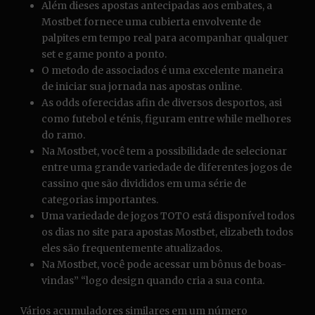
Além dieses apostas antecipadas aos embates, a
Mostbet fornece uma cubierta envolvente de
palpites em tempo real para acompanhar qualquer
set e game ponto a ponto.
O metodo de associados é uma excelente maneira
de iniciar sua jornada nas apostas online.
As odds oferecidas afin de diversos desportos, asi
como futebol e ténis, figuram entre while melhores
do ramo.
Na Mostbet, você tem a possibilidade de selecionar
entre uma grande variedade de diferentes jogos de
cassino que são divididos em uma série de
categorias importantes.
Uma variedade de jogos TOTO está disponível todos
os dias no site para apostas Mostbet, elizabeth todos
eles são frequentemente atualizados.
Na Mostbet, você pode acessar um bônus de boas-
vindas” “logo design quando cria a sua conta.
Vários acumuladores similares em um número