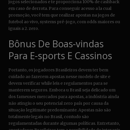
jogos selecionados e te proporciona 100% de cashback
em caso de derrota. Para conseguir acesso a la cual
promoção, você tem que realizar apostas na jogos de
futebol ao vivo, systems pré-jogo, com odds maiores ou
iguais a 2. zero.
Bônus De Boas-vindas
Para E-sports E Cassinos
Portanto, os jogadores Brasileiros devem ter bem
cuidado ao fazerem apostas nesse modelo de site e
devem verificar while leis e regulamentos para se
manterem seguros. Embora u Brasil seja delicado um
dos fameuses mercados para apostas, a indústria ainda
não atingiu o seu potencial zero país por causa da
situação legitimate predominante. Apostas não são
totalmente legais no Brasil, contudo são
regulamentadas durante algumas políticas. Entretanto,