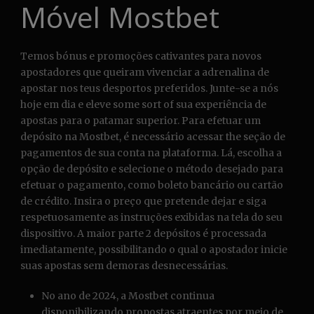
Móvel Mostbet
Temos bónus e promoções cativantes para novos
apostadores que queiram vivenciar a adrenalina de
apostar nos teus desportos preferidos. Junte-se a nós
hoje em dia e eleve some sort of sua experiência de
apostas para o patamar superior. Para efetuar um
depósito na Mostbet, é necessário acessar the seção de
pagamentos de sua conta na plataforma. Lá, escolha a
opção de depósito e selecione o método desejado para
efetuar o pagamento, como boleto bancário ou cartão
de crédito. Insira o preço que pretende dejar e siga
respetuosamente as instruções exibidas na tela do seu
dispositivo. A maior parte 2 depósitos é processada
imediatamente, possibilitando o qual o apostador inicie
suas apostas sem demoras desnecessárias.
No ano de 2024, a Mostbet continua
disponibilizando propostas atraentes por meio de