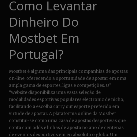
Como Levantar
Dinheiro Do
Mostbet Em
Portugal?
Mostbet é alguma das principais companhias de apostas
on-line, oferecendo a oportunidade de apostar em uma
ampla gama de esportes, ligas e competições. O”
“website disponibiliza uma vasta seleção de
modalidades esportivas populares electronic de nicho,
facilitando a escolha carry out esporte preferido em
virtude de apostar. A plataforma online da Mostbet
constitui-se como uma casa de apostas desportivas que
conta com odds e linhas de aposta no ano de centenas
de eventos desportivos em en absoluto o globo. Um