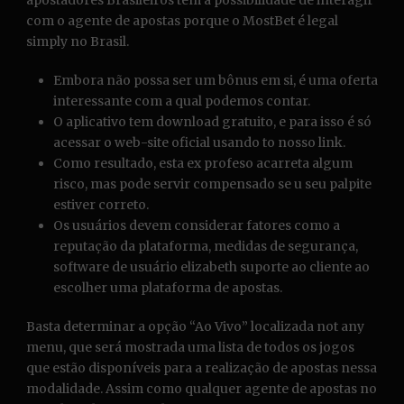
apostadores Brasileiros tem a possibilidade de interagir
com o agente de apostas porque o MostBet é legal
simply no Brasil.
Embora não possa ser um bônus em si, é uma oferta
interessante com a qual podemos contar.
O aplicativo tem download gratuito, e para isso é só
acessar o web-site oficial usando to nosso link.
Como resultado, esta ex profeso acarreta algum
risco, mas pode servir compensado se u seu palpite
estiver correto.
Os usuários devem considerar fatores como a
reputação da plataforma, medidas de segurança,
software de usuário elizabeth suporte ao cliente ao
escolher uma plataforma de apostas.
Basta determinar a opção “Ao Vivo” localizada not any
menu, que será mostrada uma lista de todos os jogos
que estão disponíveis para a realização de apostas nessa
modalidade. Assim como qualquer agente de apostas no