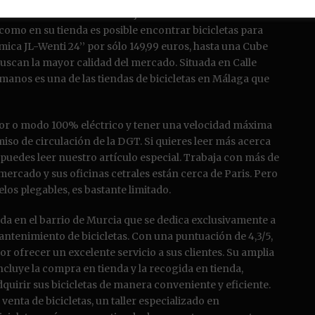
hecho un listado con las mejores tiendas de bicicletas en
omo en su tienda es posible encontrar bicicletas para
ca JL-Wenti 24’’ por sólo 149,99 euros, hasta una Cube
buscan la mayor calidad del mercado. Situada en Calle
anos es una de las tiendas de bicicletas en Málaga que
ador o modo 100% eléctrico y tener una velocidad máxima
so de circulación de la DGT. Si quieres leer más acerca
 puedes leer nuestro artículo especial. Trabaja con más de
rcado y sus oficinas cetrales están cerca de Paris. Pero
elos plegables, es bastante limitado.
ada en el barrio de Murcia que se dedica exclusivamente a
antenimiento de bicicletas. Con una puntuación de 4,3/5,
por ofrecer un excelente servicio a sus clientes. Su amplia
ncluye la compra en tienda y la recogida en tienda,
quirir sus bicicletas de manera conveniente y eficiente.
venta de bicicletas, un taller especializado en