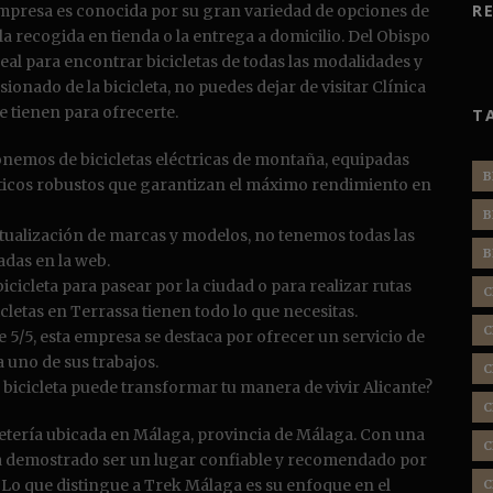
R
empresa es conocida por su gran variedad de opciones de
la recogida en tienda o la entrega a domicilio. Del Obispo
ideal para encontrar bicicletas de todas las modalidades y
sionado de la bicicleta, no puedes dejar de visitar Clínica
ue tienen para ofrecerte.
T
onemos de bicicletas eléctricas de montaña, equipadas
B
icos robustos que garantizan el máximo rendimiento en
B
tualización de marcas y modelos, no tenemos todas las
B
adas en la web.
cicleta para pasear por la ciudad o para realizar rutas
C
icletas en Terrassa tienen todo lo que necesitas.
C
5/5, esta empresa se destaca por ofrecer un servicio de
a uno de sus trabajos.
C
bicicleta puede transformar tu manera de vivir Alicante?
C
letería ubicada en Málaga, provincia de Málaga. Con una
C
a demostrado ser un lugar confiable y recomendado por
 Lo que distingue a Trek Málaga es su enfoque en el
C