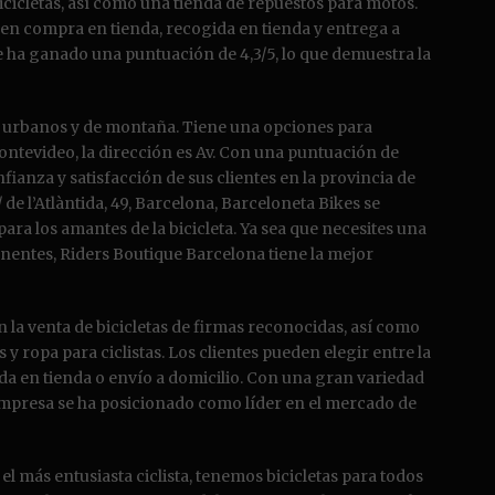
cicletas, así como una tienda de repuestos para motos.
en compra en tienda, recogida en tienda y entrega a
 se ha ganado una puntuación de 4,3/5, lo que demuestra la
 urbanos y de montaña. Tiene una opciones para
ontevideo, la dirección es Av. Con una puntuación de
nfianza y satisfacción de sus clientes en la provincia de
 de l’Atlàntida, 49, Barcelona, Barceloneta Bikes se
ra los amantes de la bicicleta. Ya sea que necesites una
nentes, Riders Boutique Barcelona tiene la mejor
n la venta de bicicletas de firmas reconocidas, así como
y ropa para ciclistas. Los clientes pueden elegir entre la
a en tienda o envío a domicilio. Con una gran variedad
 empresa se ha posicionado como líder en el mercado de
 el más entusiasta ciclista, tenemos bicicletas para todos