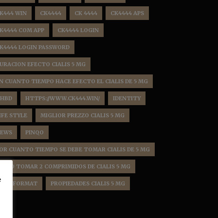
K444 WIN
CK4444
CK 4444
CK4444 APS
K4444 COM APP
CK4444 LOGIN
K4444 LOGIN PASSWORD
URACION EFECTO CIALIS 5 MG
N CUANTO TIEMPO HACE EFECTO EL CIALIS DE 5 MG
HBD
HTTPS://WWW.CK444.WIN/
IDENTITY
IFE STYLE
MIGLIOR PREZZO CIALIS 5 MG
EWS
PINQO
OR CUANTO TIEMPO SE DEBE TOMAR CIALIS DE 5 MG
OSSO TOMAR 2 COMPRIMIDOS DE CIALIS 5 MG
e
OST FORMAT
PROPIEDADES CIALIS 5 MG