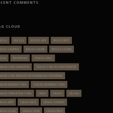
ECENT COMMENTS
AG CLOUD
D222
BD 222
BD222 APP
BD222 BET
D222 CASINO
BD222 GAME
BD222 LOGIN
LOG
BUSINESS
CIALIS 5 MG.
IALIS 5 MG AMAZON
CIALIS 5 MG ES SUFICIENTE
IALIS 5 MG PREZZO IN FARMACIA SVIZZERA
IALIS DIARIO 5 MG
CIALIS GENERIC 5 MG
IALIS TABLETAS 5 MG
CK44
CK444
CK 444
K444 APP
CK444 BET
CK444 CASINO
K444 CLUB
CK444 COM
CK444 PRO