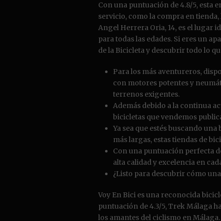
Con una puntuación de 4.8/5, esta 
servicio, como la compra en tienda, 
Angel Herrera Oria, 14, es el lugar 
para todas las edades. Si eres un apa
de la Bicicleta y descubrir todo lo q
Para los más aventureros, disp
con motores potentes y neumát
terrenos exigentes.
Además debido a la continua ac
bicicletas que vendemos public
Ya sea que estés buscando una bi
más largas, estas tiendas de bic
Con una puntuación perfecta de 
alta calidad y excelencia en cad
¿Listo para descubrir cómo una 
Voy En Bici es una reconocida bicic
puntuación de 4.3/5, Trek Málaga h
los amantes del ciclismo en Málaga.