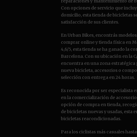
reparaciones y mantenimiento de bi
Con opciones de servicio que incluy
domicilio, esta tienda de bicicletas
satisfacción de sus clientes.
En Urban Bikes, encontrás modelos
comprar online y tienda física en M
4,6/5, esta tienda se ha ganado la co
Barcelona. Con su ubicación en la C/
encuentra en una zona estratégica pa
nueva bicicleta, accesorios o compo
selección con entrega en 24 horas.
Es reconocida por ser especialista e
en la comercialización de accesorios 
opción de compra en tienda, recogid
de bicicletas nuevas y usadas, esta
bicicletas reacondicionadas.
Para los ciclistas más casuales hasta