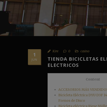
Kire
0
casino
1
TIENDA BICICLETAS EL
JUN
ELECTRICOS
Content
ACCESORIOS MÁS VENDIDO
Bicicleta Eléctrica DYU D3F 
Frenos de Disco
Bicicleta eléctrica Riese Mül