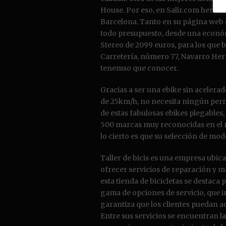
House. Por eso, en Salir.com hemos 
Barcelona. Tanto en su página web c
todo presupuesto, desde una económi
Stereo de 2099 euros, para los que 
Carretería, número 77, Navarro Herm
tenemso que conocer.
Gracias a ser una ebike sin aceler
de 25km/h, no necesita ningún permi
de estas fabulosas ebikes plegables,
500 marcas muy reconocidas en el me
lo cierto es que su selección de mod
Taller de bicis es una empresa ubic
ofrecer servicios de reparación y m
esta tienda de bicicletas se destaca 
gama de opciones de servicio, que i
garantiza que los clientes puedan ad
Entre sus servicios se encuentran la 