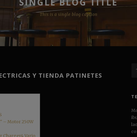
SINGLE BLOG TITLE
This is a single blog caption
ECTRICAS Y TIENDA PATINETES
T
Mo
S
ib
14" – Motor 250W
la
co
ler Charger4 Vario