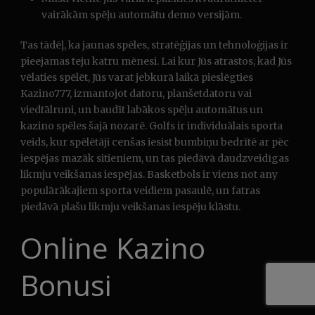
vairākām spēļu automātu demo versijām.
Tas tādēļ, ka jaunas spēles, stratēģijas un tehnoloģijas ir
pieejamas teju katru mēnesi. Lai kur Jūs atrastos, kad Jūs
vēlaties spēlēt, Jūs varat jebkurā laikā pieslēgties
Kazino777, izmantojot datoru, planšetdatoru vai
viedtālruni, un baudīt labākos spēļu automātus un
kazino spēles šajā nozarē. Golfs ir individuālais sporta
veids, kur spēlētāji cenšas iesist bumbiņu bedrītē ar pēc
iespējas mazāk sitieniem, un tas piedāvā daudzveidīgas
likmju veikšanas iespējas. Basketbols ir viens not any
populārākajiem sporta veidiem pasaulē, un fatras
piedāvā plašu likmju veikšanas iespēju klāstu.
Online Kazino
Bonusi