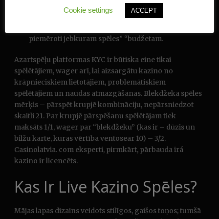
kešbeki, bezriska likmes totalizatorā, iemaksas
Cookie settings
ACCEPT
bonusi algun pat bezmaksas griezieni bez depozīta!
Protams, likmju limiti ir tieši tik pat plaši un
piemēroti jebkuram spēles” “budžetam.
Azartspēļu platformas KYC ir būtiska eine tikai
spēlētājiem, wager arī, lai aizsargātu kazino no
krāpnieciskiem lietotājiem, problemātiskiem
spēlētājiem un naudas atmazgāšanas. Blekdžeka spēles
mērķis – pārspēt krupjē kombināciju, nepārsniedzot
skaitli 21. Par krupjē pārspēšanu spēlētājam tiek
maksāts 1/1, wager par “blekdžeku” (kas ir – dūzis un
bilžu karte, kuras vērtība ventosear 10) – 3/2.
Casinolatvia. com eksperti, pirmkārt, pārbauda irá
kazino ir licencēts.
Kas Ir Live Kazino Spēles?
Mājas lapas dizains veidots stilīgos, gaišos toņos; tumšā