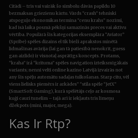
Citādi – trīs vai vairāk šo simbolu dāvās papildu 10
bezmaksas griezienu kārtu. Vārds “crash” tehniski
atspoguļo ekonomikas termina “cenu krahs” nozīmi,
kad īsā laika posmā pēkšņi samazinās preces vai aktīvu
vērtība. Populārā šīs kategorijas eksemplāra “Aviator”
(Spribe) spēles dizains el tik bieži aprakstos minētā
lidmašīnas avārija (lai gan tā patiesībā nenokrīt, guess
gan aizlido) ir visnotaļ asprātīgs koncepts. Protams,
“kraha” irá “krituma” spēles navigation izteiksmīgākais
variants; nenni velti online kazino Latvijā izvairās not
any šīs spēļu automātu sadaļas tulkošanas. Starp citu, vēl
viens lielisks piemērs ir arkādes” “stila spēle “JetX”
(SmartSoft Gaming), kurā spēlētājs ceļo ar kosmosa
kuģi cauri tunelim – tajā arī ir iekļauts trīs līmeņu
džekpots (mini, major, mega).
Kas Ir Rtp?