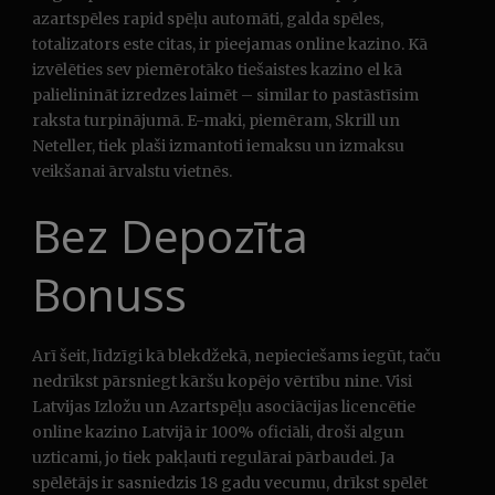
azartspēles rapid spēļu automāti, galda spēles,
totalizators este citas, ir pieejamas online kazino. Kā
izvēlēties sev piemērotāko tiešaistes kazino el kā
palielinināt izredzes laimēt – similar to pastāstīsim
raksta turpinājumā. E-maki, piemēram, Skrill un
Neteller, tiek plaši izmantoti iemaksu un izmaksu
veikšanai ārvalstu vietnēs.
Bez Depozīta
Bonuss
Arī šeit, līdzīgi kā blekdžekā, nepieciešams iegūt, taču
nedrīkst pārsniegt kāršu kopējo vērtību nine. Visi
Latvijas Izložu un Azartspēļu asociācijas licencētie
online kazino Latvijā ir 100% oficiāli, droši algun
uzticami, jo tiek pakļauti regulārai pārbaudei. Ja
spēlētājs ir sasniedzis 18 gadu vecumu, drīkst spēlēt