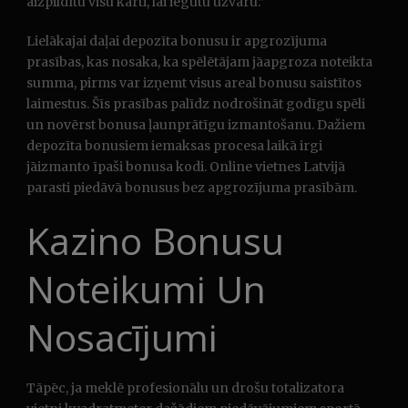
aizpildītu visu karti, lai iegūtu uzvaru.”
Lielākajai daļai depozīta bonusu ir apgrozījuma
prasības, kas nosaka, ka spēlētājam jāapgroza noteikta
summa, pirms var izņemt visus areal bonusu saistītos
laimestus. Šīs prasības palīdz nodrošināt godīgu spēli
un novērst bonusa ļaunprātīgu izmantošanu. Dažiem
depozīta bonusiem iemaksas procesa laikā irgi
jāizmanto īpaši bonusa kodi. Online vietnes Latvijā
parasti piedāvā bonusus bez apgrozījuma prasībām.
Kazino Bonusu
Noteikumi Un
Nosacījumi
Tāpēc, ja meklē profesionālu un drošu totalizatora