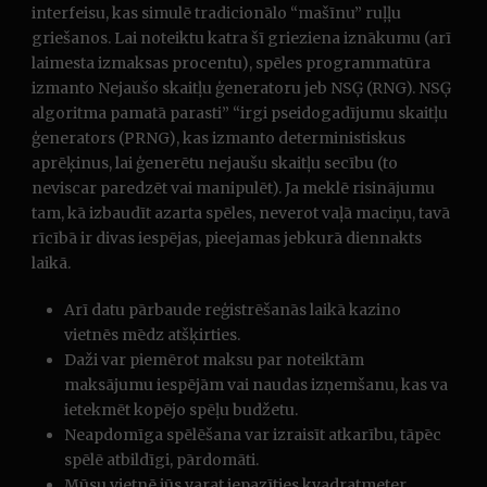
interfeisu, kas simulē tradicionālo “mašīnu” ruļļu
griešanos. Lai noteiktu katra šī grieziena iznākumu (arī
laimesta izmaksas procentu), spēles programmatūra
izmanto Nejaušo skaitļu ģeneratoru jeb NSĢ (RNG). NSĢ
algoritma pamatā parasti” “irgi pseidogadījumu skaitļu
ģenerators (PRNG), kas izmanto deterministiskus
aprēķinus, lai ģenerētu nejaušu skaitļu secību (to
neviscar paredzēt vai manipulēt). Ja meklē risinājumu
tam, kā izbaudīt azarta spēles, neverot vaļā maciņu, tavā
rīcībā ir divas iespējas, pieejamas jebkurā diennakts
laikā.
Arī datu pārbaude reģistrēšanās laikā kazino
vietnēs mēdz atšķirties.
Daži var piemērot maksu par noteiktām
maksājumu iespējām vai naudas izņemšanu, kas va
ietekmēt kopējo spēļu budžetu.
Neapdomīga spēlēšana var izraisīt atkarību, tāpēc
spēlē atbildīgi, pārdomāti.
Mūsu vietnē jūs varat iepazīties kvadratmeter