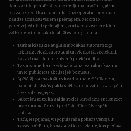
tiem var tikt piemērotas apgrozījuma prasības, pirms
tos var izņemt kā īstu naudu. Daži operatori nodrošina
naudas atmaksu visiem spēlētājiem, bet citi to
paredzējuši tikai spēlētājiem, kuri ventosear VIP klubā
vai kuriem to nosaka lojalitātes programma.
Turkāt klasiskie augļu simbolikas automāti irgi
ārkārtīgi viegli saprotami un vienkārši spēlējami,
kas arī marchar to galvenā priekšrocība.
Tas nozīmē, ka ir vērts salīdzināt vairākus kazino
un to publicētās akcijas jeb bonusus.
Spēlētāji var sazināties kvadratmeter” “dīleriem,
baudot klasiskās galda spēles un novatoriskas spēļu
šova stila iespējas.
Sākot jau ar to, ka galda spēles iespējams spēlēt pret
programmatūru vai pret īstu dīleri Live spēļu
sadaļā.
Taču, iespējams, vispopulārākā pokera versija ir
Texas Hold’Em, ko sastapsi katrā vietnē, kas piedāvā