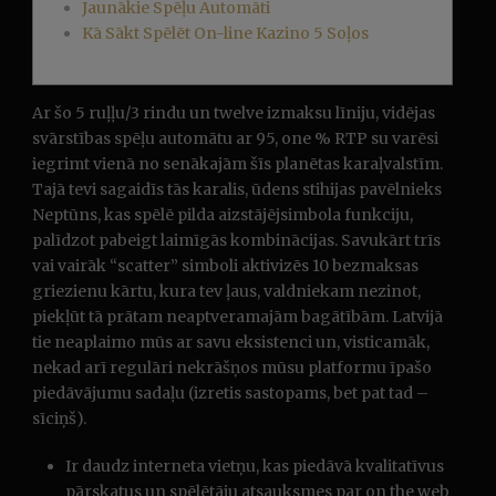
Jaunākie Spēļu Automāti
Kā Sākt Spēlēt On-line Kazino 5 Soļos
Ar šo 5 ruļļu/3 rindu un twelve izmaksu līniju, vidējas
svārstības spēļu automātu ar 95, one % RTP su varēsi
iegrimt vienā no senākajām šīs planētas karaļvalstīm.
Tajā tevi sagaidīs tās karalis, ūdens stihijas pavēlnieks
Neptūns, kas spēlē pilda aizstājējsimbola funkciju,
palīdzot pabeigt laimīgās kombinācijas. Savukārt trīs
vai vairāk “scatter” simboli aktivizēs 10 bezmaksas
griezienu kārtu, kura tev ļaus, valdniekam nezinot,
piekļūt tā prātam neaptveramajām bagātībām. Latvijā
tie neaplaimo mūs ar savu eksistenci un, visticamāk,
nekad arī regulāri nekrāšņos mūsu platformu īpašo
piedāvājumu sadaļu (izretis sastopams, bet pat tad –
sīciņš).
Ir daudz interneta vietņu, kas piedāvā kvalitatīvus
pārskatus un spēlētāju atsauksmes par on the web