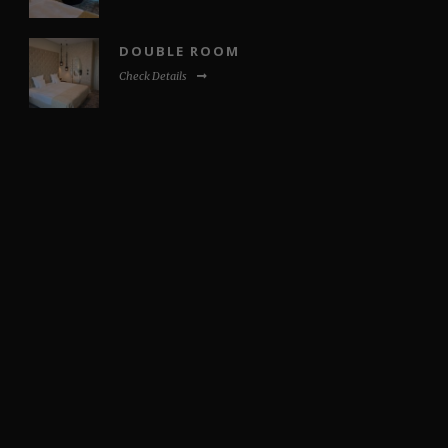
DOUBLE ROOM
Check Details