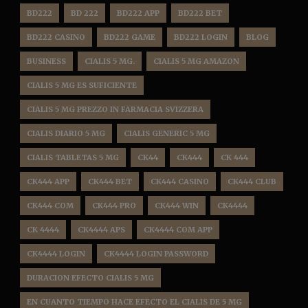
BD222
BD 222
BD222 APP
BD222 BET
BD222 CASINO
BD222 GAME
BD222 LOGIN
BLOG
BUSINESS
CIALIS 5 MG.
CIALIS 5 MG AMAZON
CIALIS 5 MG ES SUFICIENTE
CIALIS 5 MG PREZZO IN FARMACIA SVIZZERA
CIALIS DIARIO 5 MG
CIALIS GENERIC 5 MG
CIALIS TABLETAS 5 MG
CK44
CK444
CK 444
CK444 APP
CK444 BET
CK444 CASINO
CK444 CLUB
CK444 COM
CK444 PRO
CK444 WIN
CK4444
CK 4444
CK4444 APS
CK4444 COM APP
CK4444 LOGIN
CK4444 LOGIN PASSWORD
DURACION EFECTO CIALIS 5 MG
EN CUANTO TIEMPO HACE EFECTO EL CIALIS DE 5 MG