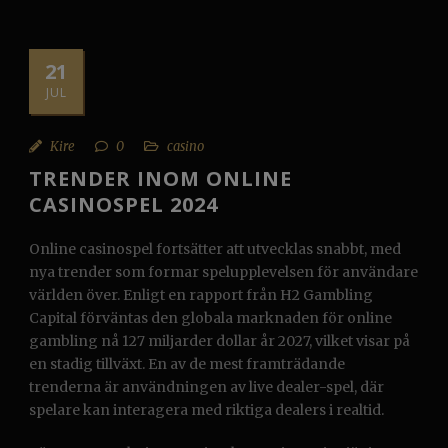
21
JUL
Kire
0
casino
TRENDER INOM ONLINE
CASINOSPEL 2024
Online casinospel fortsätter att utvecklas snabbt, med
nya trender som formar spelupplevelsen för användare
världen över. Enligt en rapport från H2 Gambling
Capital förväntas den globala marknaden för online
gambling nå 127 miljarder dollar år 2027, vilket visar på
en stadig tillväxt. En av de mest framträdande
trenderna är användningen av live dealer-spel, där
spelare kan interagera med riktiga dealers i realtid.