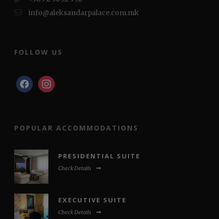
info@aleksandarpalace.com.mk
FOLLOW US
facebook
instagram
POPULAR ACCOMMODATIONS
PRESIDENTIAL SUITE
Check Details
EXECUTIVE SUITE
Check Details