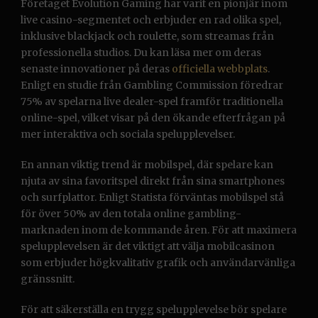
Företaget Evolution Gaming har varit en pionjär inom
live casino-segmentet och erbjuder en rad olika spel,
inklusive blackjack och roulette, som streamas från
professionella studios. Du kan läsa mer om deras
senaste innovationer på deras
officiella webbplats
.
Enligt en studie från Gambling Commission föredrar
75% av spelarna live dealer-spel framför traditionella
online-spel, vilket visar på den ökande efterfrågan på
mer interaktiva och sociala spelupplevelser.
En annan viktig trend är mobilspel, där spelare kan
njuta av sina favoritspel direkt från sina smartphones
och surfplattor. Enligt Statista förväntas mobilspel stå
för över 50% av den totala online gambling-
marknaden inom de kommande åren. För att maximera
spelupplevelsen är det viktigt att välja mobilcasinon
som erbjuder högkvalitativ grafik och användarvänliga
gränssnitt.
För att säkerställa en trygg spelupplevelse bör spelare