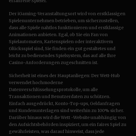
erfahrene Spieler.
Der iGaming-Veranstaltungsort wird von erstklassigen
Spielenunternehmen betrieben, um sicherzustellen,
dass alle Spiele nahtlos funktionieren und erstklassige
Animationen anbieten. Egal, ob Sie ein Fan von
Spielautomaten, Kartenspielen oder interaktivem
Glücksspiel sind, Sie finden ein gut gestaltetes und
leicht zu bedienendes Spielsystem, das auf alle Ihre
Casino-Anforderungen zugeschnitten ist.
Sicherheit ist eines der Hauptanliegen: Der Wett-Hub
verwendet hochmoderne
Datenverschlüsselungsprotokolle, um alle
Transaktionen und Benutzerdaten zu schützen.
Einfach ausgedrückt, Konto-Top-ups, Geldanfragen
und Kundenunterlagen sind weiterhin zu 100% sicher.
Darüber hinaus wird die Wett -Website unabhängig von
den Aufsichtsbehörden inspiziert, um ein faires Spiel zu
gewährleisten, was darauf hinweist, dass jede