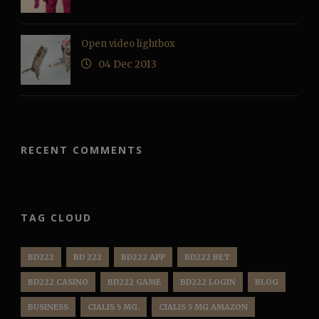
Open video lightbox
04 Dec 2013
RECENT COMMENTS
TAG CLOUD
BD222
BD 222
BD222 APP
BD222 BET
BD222 CASINO
BD222 GAME
BD222 LOGIN
BLOG
BUSINESS
CIALIS 5 MG.
CIALIS 5 MG AMAZON