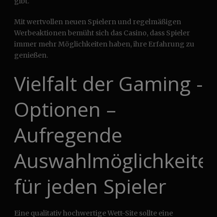
gibt.
Mit wertvollen neuen Spielern und regelmäßigen
Werbeaktionen bemüht sich das Casino, dass Spieler
immer mehr Möglichkeiten haben, ihre Erfahrung zu
genießen.
Vielfalt der Gaming -
Optionen –
Aufregende
Auswahlmöglichkeite
für jeden Spieler
Eine qualitativ hochwertige Wett-Site sollte eine