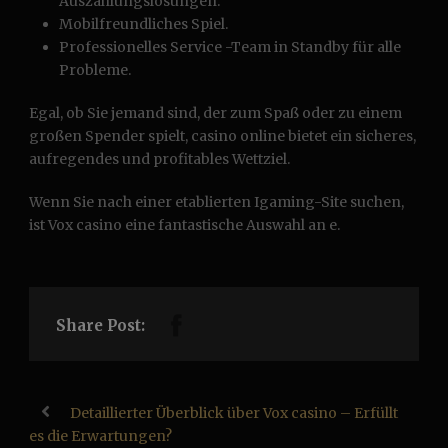
Auszahlungslösungen.
Mobilfreundliches Spiel.
Professionelles Service -Team in Standby für alle
Probleme.
Egal, ob Sie jemand sind, der zum Spaß oder zu einem
großen Spender spielt, casino online bietet ein sicheres,
aufregendes und profitables Wettziel.
Wenn Sie nach einer etablierten Igaming-Site suchen,
ist Vox casino eine fantastische Auswahl an e.
Share Post:
Detaillierter Überblick über Vox casino – Erfüllt
es die Erwartungen?