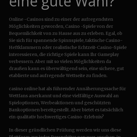
eine gute Wahl?
Online -Casinos sind zu einer der aufregendsten
Möglichkeiten geworden, Casino -Spiele von der
Bequemlichkeit von zu Hause aus zu erleben. Egal, ob
Sie sich für spannende Spinnspiele, taktische Casino-
Heftklammern oder realistische Echtzeit-Casino-Spiele
interessieren, die richtige Spiele kann Ihr Gameplay
verbessern. Aber mit so vielen Möglichkeiten da
draußen kann es überwältigend sein, eine sichere, gut
etablierte und aufregende Wettseite zu finden.
casino online hat als führender Annäherungssache für
Wettfans anerkannt und eine vielfältige Auswahl an
Spieloptionen, Werbeaktionen und geschützten
Bankoptionen bereitgestellt. Aber bietet es tatsächlich
ein qualitativ hochwertiges Casino-Erlebnis?
In dieser gründlichen Prüfung werden wir uns diese