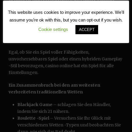
und intelligente Wettentechniken zu beeinflussen.
This website uses cookies to improve your experience. We'll
kartenbasierte Casino-Optionen sind ein
assume you're ok with this, but you can opt-out if you wish.
grundlegender Aspekt jedes Wetthauss, online und an
Cookie settings
ACCEPT
landgestützten Orten, und sie bieten ein
ansprechenderes und so Cial -Gaming -Atmosphäre.
Egal, ob Sie ein Spiel voller Fähigkeiten,
unvorhersehbares Spiel oder einen hybriden Gameplay
-Stil bevorzugen, casino online hat ein Spiel für alle
Einstellungen.
Ein Zusammenbruch bei den am weitesten
verbreiteten traditionellen Wetten
Blackjack Game
– schlagen Sie den Händler,
indem Sie sich 21 nähern.
Roulette -Spiel
– Versuchen Sie Ihr Glück mit
verschiedenen Wetten -Typen und beobachten Sie
dann, wie sich das Rad dreht.