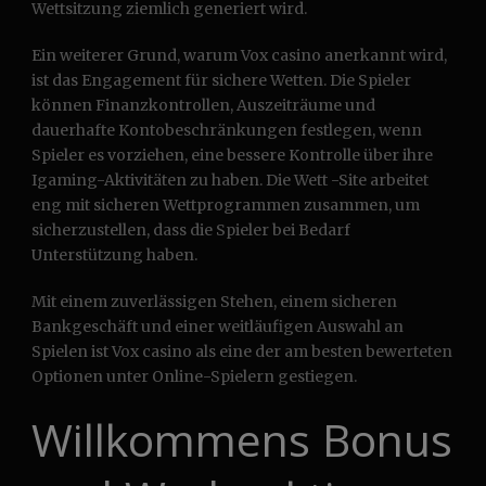
Wettsitzung ziemlich generiert wird.
Ein weiterer Grund, warum Vox casino anerkannt wird,
ist das Engagement für sichere Wetten. Die Spieler
können Finanzkontrollen, Auszeiträume und
dauerhafte Kontobeschränkungen festlegen, wenn
Spieler es vorziehen, eine bessere Kontrolle über ihre
Igaming-Aktivitäten zu haben. Die Wett -Site arbeitet
eng mit sicheren Wettprogrammen zusammen, um
sicherzustellen, dass die Spieler bei Bedarf
Unterstützung haben.
Mit einem zuverlässigen Stehen, einem sicheren
Bankgeschäft und einer weitläufigen Auswahl an
Spielen ist Vox casino als eine der am besten bewerteten
Optionen unter Online-Spielern gestiegen.
Willkommens Bonus