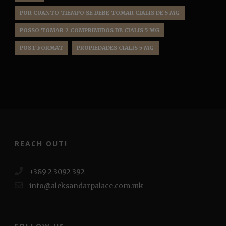
POR CUANTO TIEMPO SE DEBE TOMAR CIALIS DE 5 MG
POSSO TOMAR 2 COMPRIMIDOS DE CIALIS 5 MG
POST FORMAT
PROPIEDADES CIALIS 5 MG
REACH OUT!
+389 2 3092 392
info@aleksandarpalace.com.mk