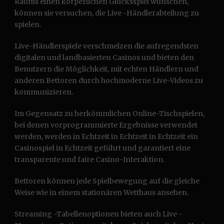
Raums einen körperlichen Glücksspiel wünschen,
können sie versuchen, die Live -Händlerabteilung zu
spielen.
Live-Händlerspiele verschmelzen die aufregendsten
digitalen und landbasierten Casinos und bieten den
Benutzern die Möglichkeit, mit echten Händlern und
anderen Bettoren durch hochmoderne Live-Videos zu
kommunizieren.
Im Gegensatz zu herkömmlichen Online-Tischspielen,
bei denen vorprogrammierte Ergebnisse verwendet
werden, werden in Echtzeit in Echtzeit in Echtzeit ein
Casinospiel in Echtzeit geführt und garantiert eine
transparente und faire Casino-Interaktion.
Bettoren können jede Spielbewegung auf die gleiche
Weise wie in einem stationären Wetthaus ansehen.
Streaming -Tabellenoptionen bieten auch Live -