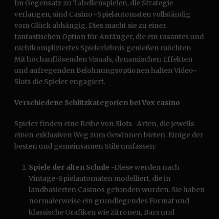
Im Gegensatz zu Tabellenspielen, die Strategie
verlangen, sind Casino -Spielautomaten vollständig
vom Glück abhängig. Dies macht sie zu einer
fantastischen Option für Anfänger, die ein rasantes und
nichtkompliziertes Spielerlebnis genießen möchten.
Mit hochauflösenden Visuals, dynamischen Effekten
und aufregenden Belohnungsoptionen halten Video-
Slots die Spieler engagiert.
Verschiedene Schlitzkategorien bei Vox casino
Spieler finden eine Reihe von Slots -Arten, die jeweils
einen exklusiven Weg zum Gewinnen bieten. Einige der
besten und gemeinsamen Stile umfassen:
Spiele der alten Schule
-Diese werden nach
Vintage-Spielautomaten modelliert, die in
landbasierten Casinos gefunden wurden. Sie haben
normalerweise ein grundlegendes Format und
klassische Grafiken wie Zitronen, Bars und