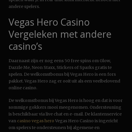
andere spelers.
Vegas Hero Casino
Vergeleken met andere
casino’s
Daarnaast zijn er nog eens 50 free spins om Glow,
Dazzle Me, Neon Staxx, Stickers of Sparks gratis te
spelen. De welkomstbonus bij Vegas Hero is een fors
pakket. Vegas Hero zag er ooit uit als een veelbelovend
online casino.
De welkomstbonus bij Vegas Hero is hoog en dat is voor
sommige gokkers mooi meegenomen. Ondersteuning
is beschikbaar via live chat en e-mail. De klantenservice
van
casino vegas hero
Vegas Hero Casino is ingericht
om spelers te ondersteunen bij algemene en