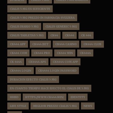
BUSINESS
CIALIS 5 MG.
CIALIS 5 MG AMAZON
CIALIS 5 MG ES SUFICIENTE
CIALIS 5 MG PREZZO IN FARMACIA SVIZZERA
CIALIS DIARIO 5 MG
CIALIS GENERIC 5 MG
CIALIS TABLETAS 5 MG
CK44
CK444
CK 444
CK444 APP
CK444 BET
CK444 CASINO
CK444 CLUB
CK444 COM
CK444 PRO
CK444 WIN
CK4444
CK 4444
CK4444 APS
CK4444 COM APP
CK4444 LOGIN
CK4444 LOGIN PASSWORD
DURACION EFECTO CIALIS 5 MG
EN CUANTO TIEMPO HACE EFECTO EL CIALIS DE 5 MG
HHBD
HTTPS://WWW.CK444.WIN/
IDENTITY
LIFE STYLE
MIGLIOR PREZZO CIALIS 5 MG
NEWS