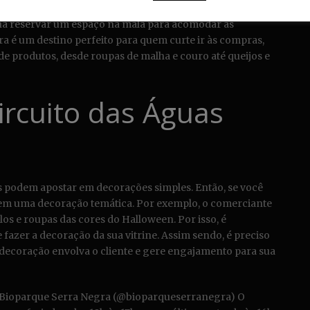
produto agrícola da região, a rota ficou conhecida como
ena reservar um espaço na mala para acomodar as
ra é um destino perfeito para quem curte ir às compras,
 produtos, desde roupas de malha e couro até queijos e
ircuito das Águas
tas podem apostar em decorações simples. Então, se você
r em uma decoração temática. Por exemplo, o comerciante
s e roupas das cores do Halloween. Por isso, é
 fazer a decoração da sua vitrine. Assim sendo, é preciso
a decoração envolva o cliente e gere engajamento para sua
 Bioparque Serra Negra (@bioparqueserranegra) O