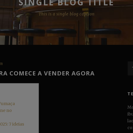
SINGLE BLOG TITLE
This is a single blog caption
om
URA COMECE A VENDER AGORA
T
 Fumaça
Mo
ine no
ib
la
025: 7 ideias
co