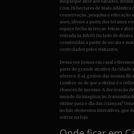
Bioparque abre aos sábados, domingo
Com 28 hectares de Mata Atlântica 
conservação, pesquisa e educação am
anos, idosos a partir dos 60 anos e
espaço fecha às terças-feiras e abr
entrada às 16h30. Do lado de dentr
construídas a partir de sucata e ma
controlados pelos visitantes.
Dessa vez fomos em casal e tivemos 
parte do grande atrativo da cidade 
oferece. E aí, gostou das nossas dic
Lembre-se de que a vitrine é o refle
chances de sucesso. A decoração de 
mundo da imaginação, transmitindo 
vitrine para o dia das crianças? Um
incluir elementos interativos, que 
entrar na loja.
Onde ficar em C