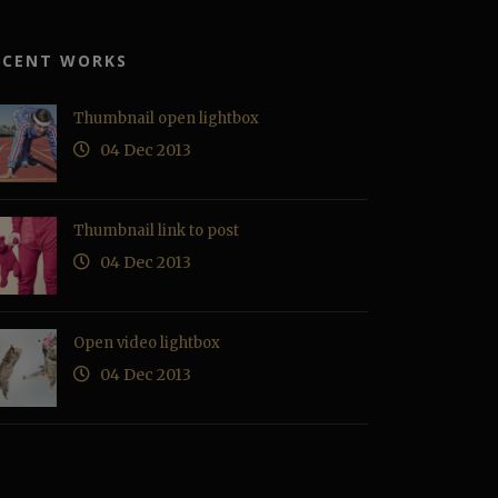
ECENT WORKS
Thumbnail open lightbox
04 Dec 2013
Thumbnail link to post
04 Dec 2013
Open video lightbox
04 Dec 2013