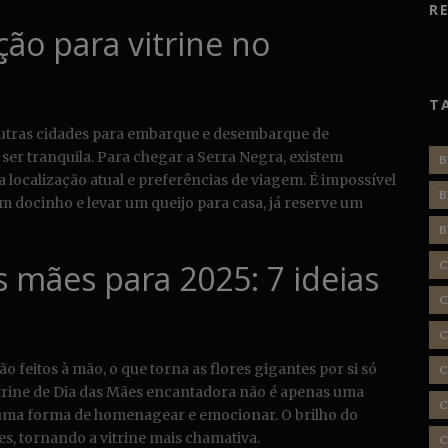
R
ção para vitrine no
T
utras cidades para embarque e desembarque de
ser tranquila. Para chegar a Serra Negra, existem
B
localização atual e preferências de viagem. É impossível
B
m docinho e levar um queijo para casa, já reserve um
B
s mães para 2025: 7 ideias
C
C
C
 feitos à mão, o que torna as flores gigantes por si só
C
trine de Dia das Mães encantadora não é apenas uma
C
uma forma de homenagear e emocionar. O brilho do
ares, tornando a vitrine mais chamativa.
C