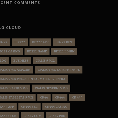
ECENT COMMENTS
AG CLOUD
D222
BD 222
BD222 APP
BD222 BET
D222 CASINO
BD222 GAME
BD222 LOGIN
LOG
BUSINESS
CIALIS 5 MG.
IALIS 5 MG AMAZON
CIALIS 5 MG ES SUFICIENTE
IALIS 5 MG PREZZO IN FARMACIA SVIZZERA
IALIS DIARIO 5 MG
CIALIS GENERIC 5 MG
IALIS TABLETAS 5 MG
CK44
CK444
CK 444
K444 APP
CK444 BET
CK444 CASINO
K444 CLUB
CK444 COM
CK444 PRO