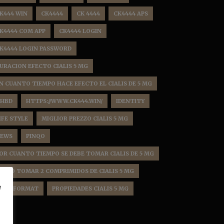
K444 WIN
CK4444
CK 4444
CK4444 APS
K4444 COM APP
CK4444 LOGIN
K4444 LOGIN PASSWORD
URACION EFECTO CIALIS 5 MG
N CUANTO TIEMPO HACE EFECTO EL CIALIS DE 5 MG
HBD
HTTPS://WWW.CK444.WIN/
IDENTITY
IFE STYLE
MIGLIOR PREZZO CIALIS 5 MG
EWS
PINQO
OR CUANTO TIEMPO SE DEBE TOMAR CIALIS DE 5 MG
OSSO TOMAR 2 COMPRIMIDOS DE CIALIS 5 MG
e
OST FORMAT
PROPIEDADES CIALIS 5 MG