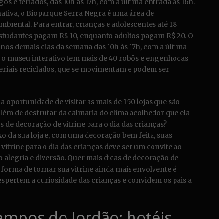
s e feriados, das 10h às 17h, com a última entrada às 16h.
nativa, o Bioparque Serra Negra é uma área de
biental. Para entrar, crianças e adolescentes até 18
 estudantes pagam R$ 10, enquanto adultos pagam R$ 20. O
e nos demais dias da semana das 10h às 17h, com a última
o, o museu interativo tem mais de 40 robôs e engenhocas
teriais reciclados, que se movimentam e podem ser
a oportunidade de visitar as mais de 150 lojas que são
além de desfrutar da calmaria do clima acolhedor que ela
as de decoração de vitrine para o dia das crianças?
xo da sua loja e, com uma decoração bem feita, suas
vitrine para o dia das crianças deve ser um convite ao
alegria e diversão. Quer mais dicas de decoração de
a forma de tornar sua vitrine ainda mais envolvente é
despertem a curiosidade das crianças e convidem os pais a
ampos do Jordão: hotéis,