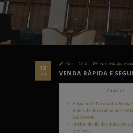
Kire
0
vitrinedasflores.c
12
VENDA RÁPIDA E SEG
JAN
Content
Passeio de Trenzinho Maria
Ideias de decoração para vitr
Halloween
Vitrine de dia das mães para 2
incríveis