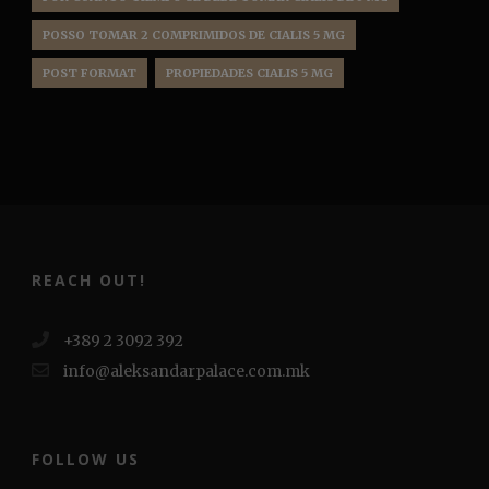
POSSO TOMAR 2 COMPRIMIDOS DE CIALIS 5 MG
POST FORMAT
PROPIEDADES CIALIS 5 MG
REACH OUT!
+389 2 3092 392
info@aleksandarpalace.com.mk
FOLLOW US