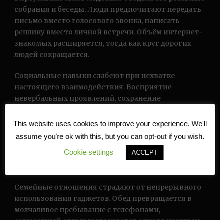
собрания и беседы. Люди предпочитают передать
письмо вместо голосового звонка, написать
реплику вместо личной встречи. Объём интернет-
знакомых расширяется, тогда как круг дорогих
людей сокращается.
Социальные навыки слабеют при нехватке
настоящего взаимодействия. Восприятие
невербальных проявлений, сохранение
зрительного контакта, навык выстраивать
импровизированный общение нуждаются
This website uses cookies to improve your experience. We'll
упражнения. Цифровое контакт лишает личность
assume you're ok with this, but you can opt-out if you wish.
шанса тренировать эти умения. Эмоциональный
Cookie settings
ACCEPT
интеллект падает из-за нехватки навыка
идентификации посторонних переживаний.
Семейные отношения страдают от непрерывного
использования гаджетов. Обед превращается в
молчаливое пребывание с телефонами,