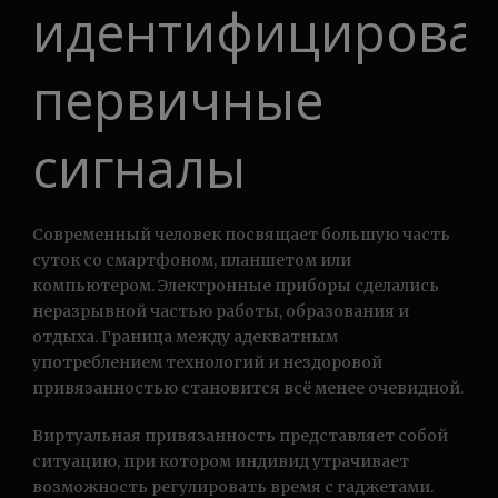
идентифицирова
первичные
сигналы
Современный человек посвящает большую часть
суток со смартфоном, планшетом или
компьютером. Электронные приборы сделались
неразрывной частью работы, образования и
отдыха. Граница между адекватным
употреблением технологий и нездоровой
привязанностью становится всё менее очевидной.
Виртуальная привязанность представляет собой
ситуацию, при котором индивид утрачивает
возможность регулировать время с гаджетами.