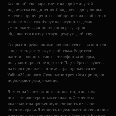
Беспокойство нарастает с каждой минутой
недостатка соединения. Рождаются докучливые
мысли о пропущенных сообщениях или событиях
в соцсетях сетях. Фокус на насущных делах
уменьшается, концентрация регулярно
обращается к отсутствующему устройству.
Ссоры с окружающими появляются из-за попыток
сократить доступ к устройствам. Родители,
настаивающие оставить телефон за обедом,
получают яростное протест. Партнёры жалуются
на гнев при пожелании абстрагироваться от
Vulkan24 дисплея. Деловые встречи без приборов
порождают раздражение.
Ломочный состояние возникает при долгом
нехватке электронных сигналов. Симптомы
включают напряжение, потливость и частое
биение сердца. Личность переживает интенсивное
желание восстановить доступ к Вулкан 24 Казино