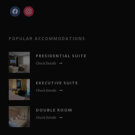
facebook
instagram
POPULAR ACCOMMODATIONS
PRESIDENTIAL SUITE
Check Details
EXECUTIVE SUITE
Check Details
DOUBLE ROOM
Check Details