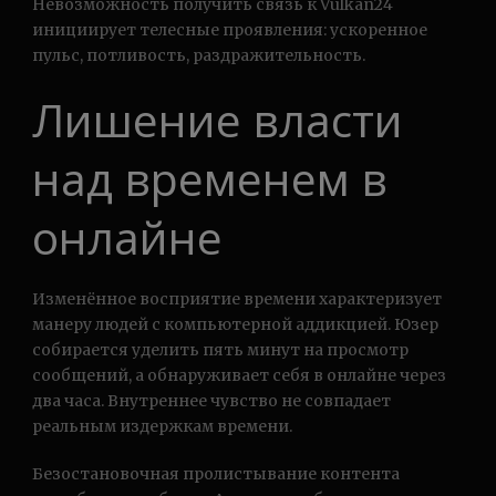
Невозможность получить связь к Vulkan24
инициирует телесные проявления: ускоренное
пульс, потливость, раздражительность.
Лишение власти
над временем в
онлайне
Изменённое восприятие времени характеризует
манеру людей с компьютерной аддикцией. Юзер
собирается уделить пять минут на просмотр
сообщений, а обнаруживает себя в онлайне через
два часа. Внутреннее чувство не совпадает
реальным издержкам времени.
Безостановочная пролистывание контента