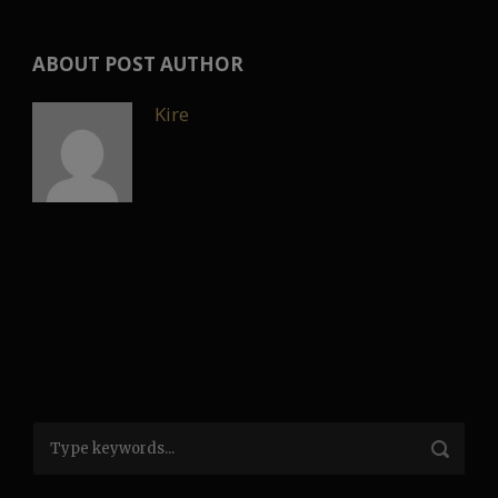
ABOUT POST AUTHOR
Kire