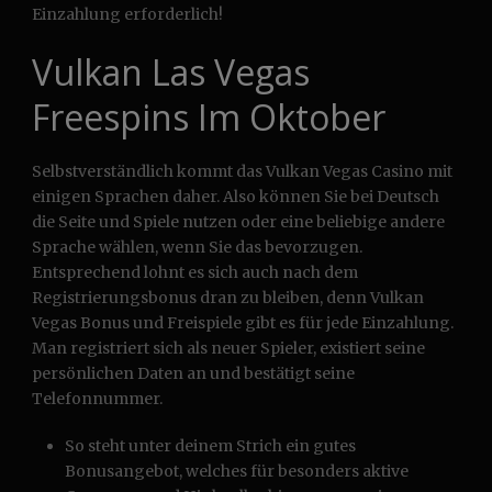
Einzahlung erforderlich!
Vulkan Las Vegas
Freespins Im Oktober
Selbstverständlich kommt das Vulkan Vegas Casino mit
einigen Sprachen daher. Also können Sie bei Deutsch
die Seite und Spiele nutzen oder eine beliebige andere
Sprache wählen, wenn Sie das bevorzugen.
Entsprechend lohnt es sich auch nach dem
Registrierungsbonus dran zu bleiben, denn Vulkan
Vegas Bonus und Freispiele gibt es für jede Einzahlung.
Man registriert sich als neuer Spieler, existiert seine
persönlichen Daten an und bestätigt seine
Telefonnummer.
So steht unter deinem Strich ein gutes
Bonusangebot, welches für besonders aktive