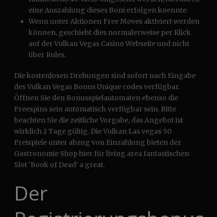
eine Auszahlung dieses Boni erfolgen koennte.
Wenn unter Aktionen Free Moves aktiviert werden
können, geschieht dies normalerweise per Klick
auf der Vulkan Vegas Casino Webseite und nicht
über Rules.
Die kostenlosen Drehungen sind sofort nach Eingabe
des Vulkan Vegas Bonus Unique codes verfügbar.
Öffnen Sie den Bonusspielautomaten ebenso die
Freespins sein automatisch verfügbar sein. Bitte
beachten Sie die zeitliche Vorgabe, das Angebot ist
wirklich 2 Tage gültig. Die Vulkan Las vegas 50
Freispiele unter abzug von Einzahlung bieten der
Gastronomie Shop hier für living area fantastischen
Slot ‘Book of Dead’ a great.
Der