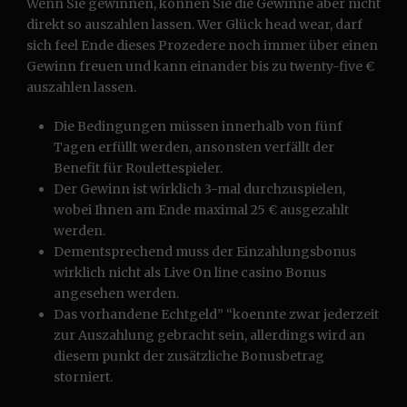
Wenn Sie gewinnen, können Sie die Gewinne aber nicht
direkt so auszahlen lassen. Wer Glück head wear, darf
sich feel Ende dieses Prozedere noch immer über einen
Gewinn freuen und kann einander bis zu twenty-five €
auszahlen lassen.
Die Bedingungen müssen innerhalb von fünf
Tagen erfüllt werden, ansonsten verfällt der
Benefit für Roulettespieler.
Der Gewinn ist wirklich 3-mal durchzuspielen,
wobei Ihnen am Ende maximal 25 € ausgezahlt
werden.
Dementsprechend muss der Einzahlungsbonus
wirklich nicht als Live On line casino Bonus
angesehen werden.
Das vorhandene Echtgeld” “koennte zwar jederzeit
zur Auszahlung gebracht sein, allerdings wird an
diesem punkt der zusätzliche Bonusbetrag
storniert.