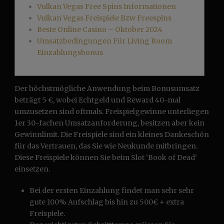
Vulkan Vegas Free Spins Informationen
Vulkan Vegas Freispiele Bzw Freespins
Beste Online Casino – Oktober 2024
Umsatzbedingungen Für Living Room
Einzahlungsbonus
Der höchstmögliche Anwendung beim Bonusumsatz
beträgt 5 €, wobei Echtgeld und Reward 40-mal
umzusetzen sind oftmals. Freispielgewinne unterliegen
1er 30-fachen Umsatzanforderung, besitzen aber kein
Gewinnlimit. Die Freispiele sind ein kleines Dankeschön
für das Vertrauen, das Sie wie Neukunde mitbringen.
Diese Freispiele können Sie beim Slot ‘Book of Dead’
einsetzen.
Bei der ersten Einzahlung findet man sehr sehr
gute 100% Aufschlag bis hin zu 500€ + extra
Freispiele.