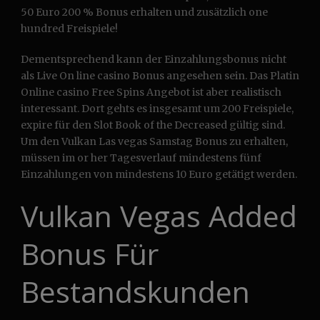
50 Euro 200 % Bonus erhalten und zusätzlich one
hundred Freispiele!
Dementsprechend kann der Einzahlungsbonus nicht
als Live On line casino Bonus angesehen sein. Das Platin
Online casino Free Spins Angebot ist aber realistisch
interessant. Dort gehts es insgesamt um 200 Freispiele,
expire für den Slot Book of the Decreased gültig sind.
Um den Vulkan Las vegas Samstag Bonus zu erhalten,
müssen im or her Tagesverlauf mindestens fünf
Einzahlungen von mindestens 10 Euro getätigt werden.
Vulkan Vegas Added
Bonus Für
Bestandskunden