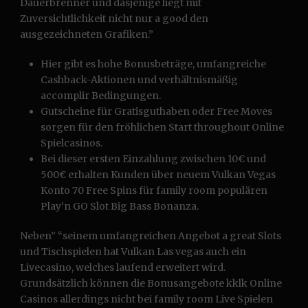
Dauerbrenner und dasjenige liegt mit
Zuversichtlichkeit nicht nur a good den
ausgezeichneten Grafiken.”
Hier gibt es hohe Bonusbeträge, umfangreiche
Cashback-Aktionen und verhältnismäßig
accomplir Bedingungen.
Gutscheine für Gratisguthaben oder Free Moves
sorgen für den fröhlichen Start throughout Online
Spielcasinos.
Bei dieser ersten Einzahlung zwischen 10€ und
500€ erhalten Kunden über neuem Vulkan Vegas
Konto 70 Free Spins für family room populären
Play’n GO Slot Big Bass Bonanza.
Neben” “seinem umfangreichen Angebot a great Slots
und Tischspielen hat Vulkan Las vegas auch ein
Livecasino, welches laufend erweitert wird.
Grundsätzlich können die Bonusangebote kklk Online
Casinos allerdings nicht bei family room Live Spielen