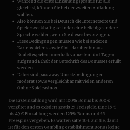
Während die erste Einzahlungsprämie für alle
gleich ist, können Sie bei der zweiten Aufladung
wählen.
Also können Sie bei Deutsch die Internetseite und
Spiele zweckhaftigkeit oder eine beliebige andere
Sprache wählen, wenn Sie dieses bevorzugen.
Diese Bedingungen müssen wie bei anderen
Kartenspielens sowie Slot- darüber hinaus
Roulettespielen innerhalb vonseiten fünf Tagen
aufgrund Erhalt der Gutschrift des Bonusses erfüllt
werden.
Dabei sind pass away Umsatzbedingungen
moderat sowie vergleichbar mit vielen anderen
Online Spielcasinos.
Die Ersteinzahlung wird mit 100% Bonus bis 300 €
vergütet und es existiert gratis 25 Freispiele. Eine 15 €
bis 49 € Einzahlung werden 125% Bonus und 55
Freespins vergeben. Es warten satte 10 € auf Sie, damit
ist für den ersten Gambling establishment Bonus keine