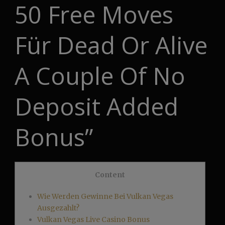
50 Free Moves
Für Dead Or Alive
A Couple Of No
Deposit Added
Bonus”
Content
Wie Werden Gewinne Bei Vulkan Vegas
Ausgezahlt?
Vulkan Vegas Live Casino Bonus