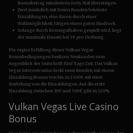
Bonusbetrag mindestens forty Mal übersteigen.
Zwei zusätzlich mit freien Runden belohnte
Einzahlungen, eine davon durch einer
Wahlmöglichkeit, tätigen einen guten Eindruck.
Solange durch Bonusguthaben gespielt wird, liegt
der maximale Einsatz bei 5€ pro Drehung.
Für expire Erfüllung dieser Vulkan Vegas
Bonusbedingungen besitzen Neukunden vom
Augenblick der Gutschrift fünf Tage Zeit. Das Vulkan
Vegas Internetcasino lockt neue Kunden mit einem
Einzahlungsbonus von bis zu 1500€ mit einer
Staffelung von die Einzahlungen. Auf die erste
Einzahlung zwischen 10€ und 500€ gibt es 120%.
Vulkan Vegas Live Casino
Bonus