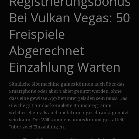
Registrierungsbonus
Bei Vulkan Vegas: 50
Freispiele
Abgerechnet
Einzahlung Warten
Sämtliche Slot machine games können auch über das
Smartphone oder aber Tablet genutzt werden, ohne
dass eine gewisse App heruntergeladen sein muss. Das
Gleiche gilt für das komplette Bonusprogramm,
welches ebenfalls auch mobil uneingeschränkt genutzt
sein kann. Der Willkommensbonus kommt gestaffelt”
“über zwei Einzahlungen.