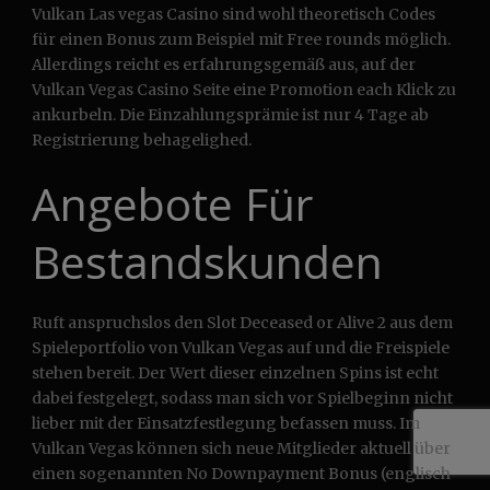
Vulkan Las vegas Casino sind wohl theoretisch Codes
für einen Bonus zum Beispiel mit Free rounds möglich.
Allerdings reicht es erfahrungsgemäß aus, auf der
Vulkan Vegas Casino Seite eine Promotion each Klick zu
ankurbeln. Die Einzahlungsprämie ist nur 4 Tage ab
Registrierung behagelighed.
Angebote Für
Bestandskunden
Ruft anspruchslos den Slot Deceased or Alive 2 aus dem
Spieleportfolio von Vulkan Vegas auf und die Freispiele
stehen bereit. Der Wert dieser einzelnen Spins ist echt
dabei festgelegt, sodass man sich vor Spielbeginn nicht
lieber mit der Einsatzfestlegung befassen muss. Im
Vulkan Vegas können sich neue Mitglieder aktuell über
einen sogenannten No Downpayment Bonus (englisch