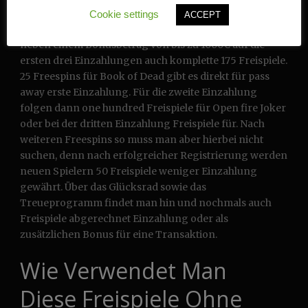
Cookie settings
ACCEPT
Der Willkommensbonus von Vulkan Las vegas umfasst
neben einem Bonusbetrag von bis zu 1000€ auf die
ersten drei Einzahlungen auch komplette 175 Freispiele.
25 Freespins für Book of Dead gibt es direkt für pass
away erste Einzahlung. Für die zweite Einzahlung
folgen dann one hundred Freispiele für Open fire Joker
oder bei der dritten Einzahlung Freispiele für. Nach
weiteren Freespins so muss man aber hierbei nicht
suchen, denn nach erfolgreicher Registrierung werden
neuen Spielern 50 Freispiele weniger Einzahlung
gewährt. Über das Glücksrad sowie das
Treueprogramm findet man hin und nochmals auch
Freispiele abgerechnet Einzahlung oder als
zusätzlichen Bonus für eine Transaktion.
Wie Verwendet Man
Diese Freispiele Ohne