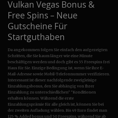
Vulkan Vegas Bonus &
Free Spins – Neue
Gutscheine Für
Startguthaben
Da angekommen folgen Sie einfach den aufgezeigten
Schritten, die Sie kaum länger wie eine Minute
beschäftigen werden und doch gibt es 55 Freespins frei
Haus für Sie. Einzige Bedingung ist, wenn Sie ihre E-
Mail-Adresse sowie Mobil-Telefonnummer verifizieren.
Interessant ist dieser nachfolgende zweigleisige
Einzahlungsbonus, den Sie abhängig von Ihrer
Einzahlung zu unterschiedlichen” “Konditionen
erhalten können. Während die erste
Einzahlungsprämie für alle gleich ist, können Sie bei
der zweiten Aufladung wählen. Bis 49 Euro findet man
125 % Added bonus und 50 Freespins, während Sie ab