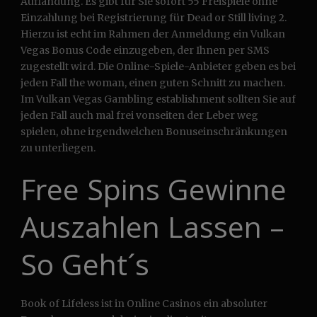
Auflandung. Es gibt für Sie sofort 55 Freispiele ohne
Einzahlung bei Registrierung für Dead or Still living 2.
Hierzu ist echt im Rahmen der Anmeldung ein Vulkan
Vegas Bonus Code einzugeben, der Ihnen per SMS
zugestellt wird. Die Online-Spiele-Anbieter geben es bei
jeden Fall the woman, einen guten Schnitt zu machen.
Im Vulkan Vegas Gambling establishment sollten Sie auf
jeden Fall auch mal frei vonseiten der Leber weg
spielen, ohne irgendwelchen Bonuseinschränkungen
zu unterliegen.
Free Spins Gewinne
Auszahlen Lassen –
So Geht´s
Book of Lifeless ist in Online Casinos ein absoluter