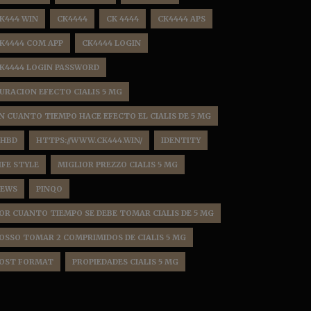
K444 WIN
CK4444
CK 4444
CK4444 APS
K4444 COM APP
CK4444 LOGIN
K4444 LOGIN PASSWORD
URACION EFECTO CIALIS 5 MG
N CUANTO TIEMPO HACE EFECTO EL CIALIS DE 5 MG
HBD
HTTPS://WWW.CK444.WIN/
IDENTITY
IFE STYLE
MIGLIOR PREZZO CIALIS 5 MG
EWS
PINQO
OR CUANTO TIEMPO SE DEBE TOMAR CIALIS DE 5 MG
OSSO TOMAR 2 COMPRIMIDOS DE CIALIS 5 MG
OST FORMAT
PROPIEDADES CIALIS 5 MG