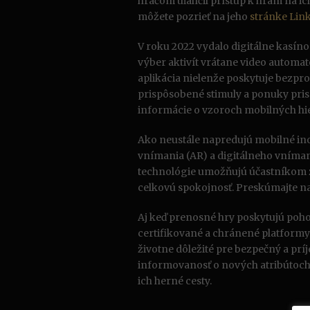
hráčom uľahčil prístup k hrám na ic
môžete pozrieť na jeho
stránke Lin
V roku 2022 vydalo digitálne kasín
výber aktivít vrátane video automato
aplikácia nielenže poskytuje bezpro
prispôsobené stimuly a ponuky pr
informácie o vzoroch mobilných hi
Ako neustále napredujú mobilné ino
vnímania (AR) a digitálneho vnímani
technológie umožňujú účastníkom za
celkovú spokojnosť. Preskúmajte na
Aj keď prenosné hry poskytujú pohodli
certifikované a chránené platform
životne dôležité pre bezpečný a pr
informovanosť o nových atribútoch
ich herné cesty.