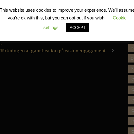
R
This website uses cookies to improve your experience. We'll assum
you're ok with this, but you can opt-out if you wish.
Cookie
settings
ACCEPT
T
s
B
Virkningen af ​​gamification på casinoengagement
B
B
C
C
C
C
C
C