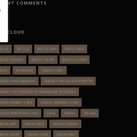
ECENT COMMENTS
e
AG CLOUD
D222
BD 222
BD222 APP
BD222 BET
D222 CASINO
BD222 GAME
BD222 LOGIN
LOG
BUSINESS
CIALIS 5 MG.
IALIS 5 MG AMAZON
CIALIS 5 MG ES SUFICIENTE
IALIS 5 MG PREZZO IN FARMACIA SVIZZERA
IALIS DIARIO 5 MG
CIALIS GENERIC 5 MG
IALIS TABLETAS 5 MG
CK44
CK444
CK 444
K444 APP
CK444 BET
CK444 CASINO
K444 CLUB
CK444 COM
CK444 PRO