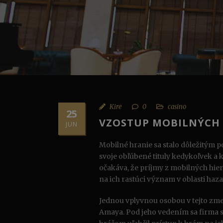
Kire
0
casino
25
VZOSTUP MOBILNÝCH 
JUN
Mobilné hranie sa stalo dôležitým 
svoje obľúbené tituly kedykoľvek a k
očakáva, že príjmy z mobilných hie
na ich rastúci význam v oblasti haz
Jednou vplyvnou osobou v tejto zmen
Amaya. Pod jeho vedením sa firma s