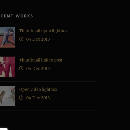
ECENT WORKS
Thumbnail open lightbox
04 Dec 2013
Thumbnail link to post
04 Dec 2013
Open video lightbox
04 Dec 2013