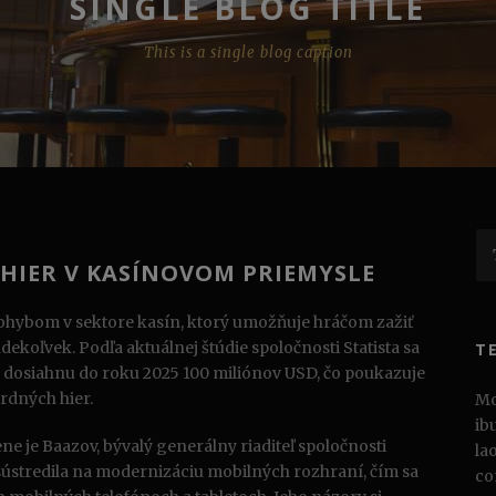
SINGLE BLOG TITLE
This is a single blog caption
HIER V KASÍNOVOM PRIEMYSLE
pohybom v sektore kasín, ktorý umožňuje hráčom zažiť
dekoľvek. Podľa aktuálnej štúdie spoločnosti Statista sa
T
r dosiahnu do roku 2025 100 miliónov USD, čo poukazuje
ardných hier.
Mo
ib
e je Baazov, bývalý generálny riaditeľ spoločnosti
la
ústredila na modernizáciu mobilných rozhraní, čím sa
co