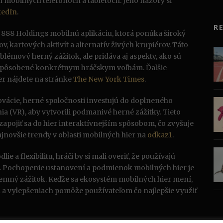
h mobilných telefónoch a tabletoch. Jeho názory si
kedIn
.
R
o 888 Holdings mobilnú aplikáciu, ktorá ponúka široký
v, kartových aktivít a alternatív živých krupiérov. Táto
blémový herný zážitok, ale pridáva aj aspekty, ako sú
ispôsobené konkrétnym hráčskym voľbám. Ďalšie
er nájdete na stránke
The New York Times
.
vácie, herné spoločnosti investujú do doplneného
a (VR), aby vytvorili podmanivé herné zážitky. Tieto
pojiť sa do hier interaktívnejším spôsobom, čo zvyšuje
jnovšie trendy v oblasti mobilných hier na
odkaz1
.
e a flexibilitu, hráči by si mali overiť, že používajú
y. Pochopenie ustanovení a podmienok mobilných hier je
íjemný zážitok. Keďže sa ekosystém mobilných hier mení,
 a vylepšeniach pomôže používateľom čo najlepšie využiť