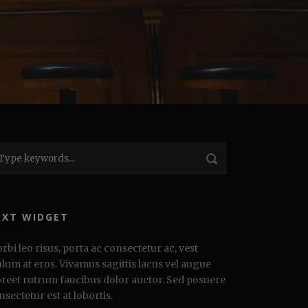
EXT WIDGET
rbi leo risus, porta ac consectetur ac, vest
ulum at eros. Vivamus sagittis lacus vel augue
oreet rutrum faucibus dolor auctor. Sed posuere
nsectetur est at lobortis.