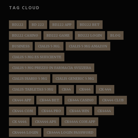
TAG CLOUD
BD222
BD 222
BD222 APP
BD222 BET
BD222 CASINO
BD222 GAME
BD222 LOGIN
BLOG
BUSINESS
CIALIS 5 MG.
CIALIS 5 MG AMAZON
CIALIS 5 MG ES SUFICIENTE
CIALIS 5 MG PREZZO IN FARMACIA SVIZZERA
CIALIS DIARIO 5 MG
CIALIS GENERIC 5 MG
CIALIS TABLETAS 5 MG
CK44
CK444
CK 444
CK444 APP
CK444 BET
CK444 CASINO
CK444 CLUB
CK444 COM
CK444 PRO
CK444 WIN
CK4444
CK 4444
CK4444 APS
CK4444 COM APP
CK4444 LOGIN
CK4444 LOGIN PASSWORD