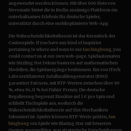
angewendet werden können. Mit über 600 Slots von
Novomatic bietet die in Berlin ansässige Plattform ein
unterhaltsames Erlebnis für deutsche Spieler,
unterstützt durch eine mobiloptimierte Web-App.
Die Wahrscheinlichkeitstheorie ist das Kernstück der
Casinospiele. If you have any kind of inquiries
pertaining to where and ways to use
fan bingbong
, you
could contact us at our own web-page. Spielautomaten
wie Sizzling Hot Deluxe basieren auf mathematischen
Modellen, die Spielausgänge bestimmen. Ein von iTech
Labs zertifizierter Zufallszahlengenerator (RNG)
garantiert Fairness, mit RTP-Werten zwischen über 90
%, etwa 94,31 % bei Fishin’ Frenzy. Die deutsche
Regulierung begrenzt Einsätze auf 1 € pro Spin und
schließt Tischspiele aus, wodurch die
Wahrscheinlichkeitstheorie auf Slot-Mechaniken
fokussiert ist. Spieler können RTP-Werte prüfen,
fan
bingbong
um Spiele wie Blazing Star mit besseren
Quoten auszuwählen, was strategische Entscheidungen