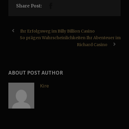
Share Post:
Ihr Erfolgsweg im Billy Billion Casino
So prägen Wahrscheinlichkeiten Ihr Abenteuer im
Richard Casino
ABOUT POST AUTHOR
Kire