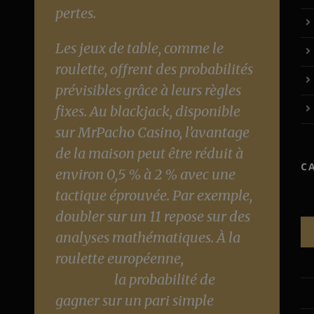
pertes.
Les jeux de table, comme le
roulette, offrent des probabilités
prévisibles grâce à leurs règles
fixes. Au blackjack, disponible
sur MrPacho Casino, l’avantage
de la maison peut être réduit à
C
environ 0,5 % à 2 % avec une
tactique éprouvée. Par exemple,
doubler sur un 11 repose sur des
analyses mathématiques. À la
roulette européenne,
promotion
mrpacho
la probabilité de
gagner sur un pari simple