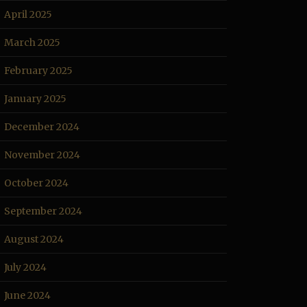
April 2025
March 2025
February 2025
January 2025
December 2024
November 2024
October 2024
September 2024
August 2024
July 2024
June 2024