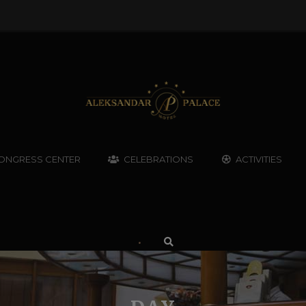
ONGRESS CENTER
CELEBRATIONS
ACTIVITIES
•