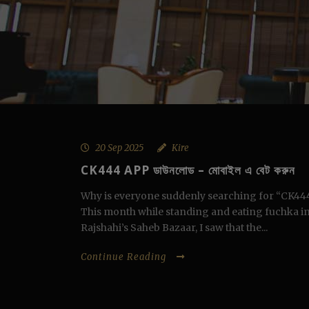
20 Sep 2025
Kire
CK444 APP ডাউনলোড – মোবাইল এ বেট করুন
Why is everyone suddenly searching for “CK44
This month while standing and eating fuchka i
Rajshahi’s Saheb Bazaar, I saw that the...
Continue Reading