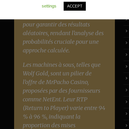
de succès. MrPacho Casino
settings
ACCEPT
utilise un système équitable
pour garantir des résultats
aléatoires, rendant l’analyse des
probabilités cruciale pour une
approche calculée.
Les machines à sous, telles que
Wolf Gold, sont un pilier de
l’offre de MrPacho Casino,
proposées par des fournisseurs
comme NetEnt. Leur RTP
(Return to Player) varie entre 94
% à 96 %, indiquant la
proportion des mises