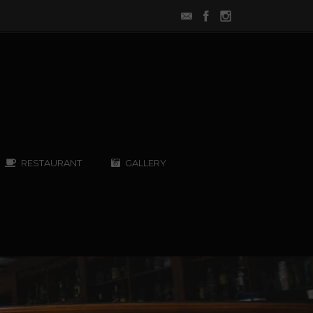
RESTAURANT
GALLERY