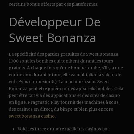
certains bonus offerts par ces plateformes.
Développeur De
Sweet Bonanza
La spécificité des parties gratuites de Sweet Bonanza
1000 sont les bombes qui tombent durant les tours
gratuits. À chaque fois qu’une bombe tombe, s’il y a une
connexion durant le tour, elle va multiplier la valeur de
votre/vos connexion(s). La machine à sous Sweet
Bonanza peut être jouée sur des appareils mobiles. Cela
peut être fait via des applications et des sites de casino
en ligne. Pragmatic Play fournit des machines à sous,
des casinos en direct, du bingo et bien plus encore
sweet bonanza casino
.
Voici les three or more meilleurs casinos put