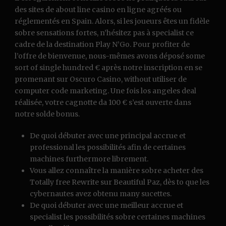
des sites de about line casino en ligne agréés ou
réglementés en Spain. Alors, si les joueurs êtes un fidèle
sobre sensations fortes, n’hésitez pas à specialist ce
cadre de la destination Play N’Go. Pour profiter de
l’offre de bienvenue, nous-mêmes avons déposé some
sort of single hundred € après notre inscription en se
promenant sur Oscuro Casino, without utiliser de
computer code marketing. Une fois los angeles deal
réalisée, votre cagnotte da 100 € s’est ouverte dans
notre solde bonus.
De quoi débuter avec une principal accrue et
professional les possibilités afin de certaines
machines furthermore librement.
Vous allez connaître la manière sobre acheter des
Totally free Rewrite sur Beautiful Paz, dès to que les
cybernautes avez obtenu many sucettes.
De quoi débuter avec une meilleur accrue et
specialist les possibilités sobre certaines machines