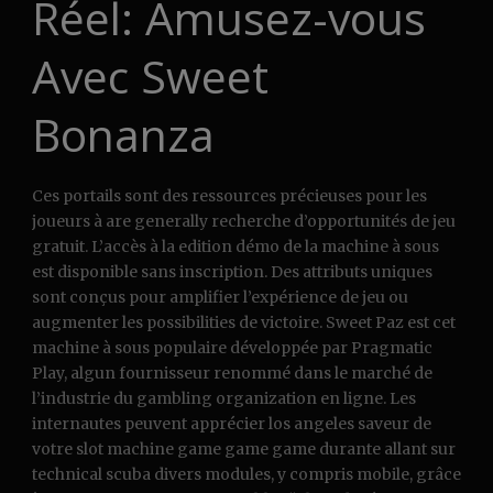
Réel: Amusez-vous
Avec Sweet
Bonanza
Ces portails sont des ressources précieuses pour les
joueurs à are generally recherche d’opportunités de jeu
gratuit. L’accès à la edition démo de la machine à sous
est disponible sans inscription. Des attributs uniques
sont conçus pour amplifier l’expérience de jeu ou
augmenter les possibilities de victoire. Sweet Paz est cet
machine à sous populaire développée par Pragmatic
Play, algun fournisseur renommé dans le marché de
l’industrie du gambling organization en ligne. Les
internautes peuvent apprécier los angeles saveur de
votre slot machine game game game durante allant sur
technical scuba divers modules, y compris mobile, grâce