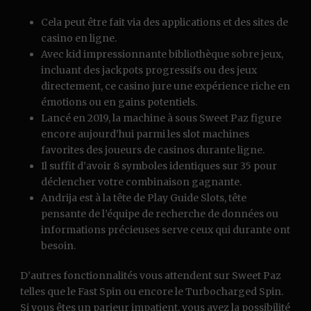
Cela peut être fait via des applications et des sites de
casino en ligne.
Avec kid impressionnante bibliothèque sobre jeux,
incluant des jackpots progressifs ou des jeux
directement, ce casino jure une expérience riche en
émotions ou en gains potentiels.
Lancé en 2019, la machine à sous Sweet Paz figure
encore aujourd’hui parmi les slot machines
favorites des joueurs de casinos durante ligne.
Il suffit d’avoir 8 symboles identiques sur 35 pour
déclencher votre combinaison gagnante.
Andrija est à la tête de Play Guide Slots, tête
pensante de l’équipe de recherche de données ou
informations précieuses serve ceux qui durante ont
besoin.
D’autres fonctionnalités vous attendent sur Sweet Paz
telles que le Fast Spin ou encore le Turbocharged Spin.
Si vous êtes un parieur impatient, vous avez la possibilité