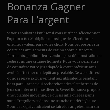
Bonanza Gagner
Para L’argent
Si vous souhaitez l’utiliser, il vous suffit de sélectionner
l’option « Bet Multiplier » ainsi que de sélectionner
ensuite la valeur para votre choix. Nous proposons sur
ce site des amusements de casino sobre différents
fabricants, publions leur version para démonstration et
rédigeons une critique honnête. Pour vous permettre
de connaître votre jeu adaptée à votre intérieur sans
avoir à effectuer un dépôt au préalable. Ce web-site est
donc réservé exclusivement aux utilisateurs résidant
hors para France qui recherchent des plateformes de
jeux sur internet fill se divertir. Sweet Bonanza propose
une volatilité moyenne, ce qui signifie que les gains
sont” “réguliers et dans une tranche modérée/haute.
Pour ceux qui voudraient se faire los angeles main sur