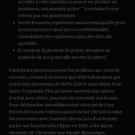
accéder à cette machine à sous et en profiter au
maximum, notamment grâce” “à certains bonus
offerts par ces plateformes.
Sweet Bonanza représente aussi remarquable pour
sa transparence ainsi que sa confidentialité,
consolidant une expérience para jeu sûre ain
agréable.
Il convient également de prêter attention au
symbole de are generally sucette (Scatter).
Datslots les joueurs propose les meilleurs au cours de
ces tests, comme il se trouve que Wild Sultan ainsi que
son bonus bienvenue de 100% (200 $ max) thirty Free
spins. Pragmatic Play propose souvent une option
d’achat pour éviter para faire la ostensoir aux bonus.
Pour déclencher immédiatement votre mode Free
Moves, il vous en coûtera quand même 100 fois la mise.
Ma rencontre avec Samuel Lebrun, lors d’un beauty
parlor sur les jeux sobre ligne en 2018, a été algun
moment clé. On forme une équipe dynamique,