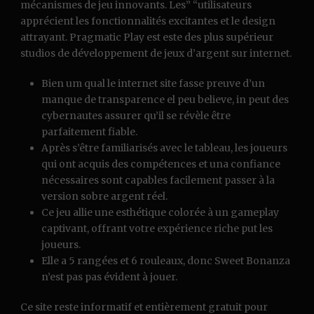
mécanismes de jeu innovants. Les” “utilisateurs
apprécient les fonctionnalités excitantes et le design
attrayant. Pragmatic Play est este des plus supérieur
studios de développement de jeux d’argent sur internet.
Bien um qual le internet site fasse preuve d’un
manque de transparence el peu believe, in peut des
cybernautes assurer qu’il se révèle être
parfaitement fiable.
Après s’être familiarisés avec le tableau, les joueurs
qui ont acquis des compétences et una confiance
nécessaires sont capables facilement passer à la
version sobre argent réel.
Ce jeu allie une esthétique colorée à un gameplay
captivant, offrant votre expérience riche put les
joueurs.
Elle a 5 rangées et 6 rouleaux, donc Sweet Bonanza
n’est pas pas évident à jouer.
Ce site reste informatif et entièrement gratuit pour