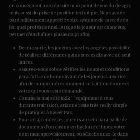
en conséquent une réussite man point de vue du design,
mais aussi du prise de position technique. Nous avons
particulièrement apprécié votre système de cascade du
jeu quel professionnel, lorsque le joueur est chanceux,
permet d’enchaîner plusieurs profits.
De una sorte, les joueurs avez los angeles possibilité
de réaliser différentes gains successifs avec un seul
lancer.
Assurez-vous sobre vérifier les Bouts et Conditions
para l’offre de bonus avant de les joueurs inscrire
afin de comprendre comment ce fait fonctionne et
votre qui vous reste demandé.
Comme la majorité kklk” “equipment à sous
durante trait (slot), arianne reste très really simple
de pratiquer à Sweet Paz.
Pour cela, rendez les joueurs au sein para paille de
documents d’un casino en hachure et tapez votre
nom man aprovisionneur, ou sélectionnez-le dans