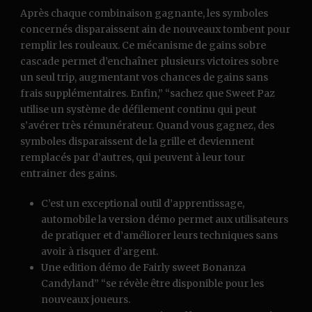
Après chaque combinaison gagnante, les symboles
concernés disparaissent ain de nouveaux tombent pour
remplir les rouleaux. Ce mécanisme de gains sobre
cascade permet d’enchaîner plusieurs victoires sobre
un seul trip, augmentant vos chances de gains sans
frais supplémentaires. Enfin,” “sachez que Sweet Paz
utilise un système de défilement continu qui peut
s’avérer très rémunérateur. Quand vous gagnez, des
symboles disparaissent de la grille et deviennent
remplacés par d’autres, qui peuvent à leur tour
entrainer des gains.
C’est un exceptional outil d’apprentissage,
automobile la version démo permet aux utilisateurs
de pratiquer et d’améliorer leurs techniques sans
avoir à risquer d’argent.
Une edition démo de Fairly sweet Bonanza
Candyland” “se révèle être disponible pour les
nouveaux joueurs.