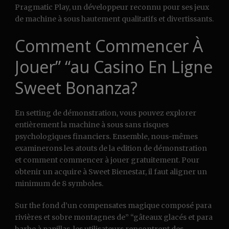
Pragmatic Play, un développeur reconnu pour ses jeux
de machine à sous hautement qualitatifs et divertissants.
Comment Commencer À
Jouer” “au Casino En Ligne
Sweet Bonanza?
En setting de démonstration, vous pouvez explorer
entièrement la machine à sous sans risques
psychologiques financiers. Ensemble, nous-mêmes
examinerons les atouts de la edition de démonstration
et comment commencer à jouer gratuitement. Pour
obtenir un acquire à Sweet Bienestar, il faut aligner un
minimum de 8 symboles.
Sur the fond d’un compensates magique composé para
rivières et sobre montagnes de” “gâteaux glacés et para