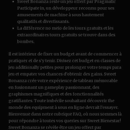
Sweet Bonanza reste un jeu offert par Pragmatic
Participate in, un développeur reconnu pour ses
amusements de machine à sous hautement
qualitatifs et divertissants.
La différence no meio de les tours gratuits et les
extraordinaires tours gratuits se trouve dans des
bombes.
Il est intérieur de fixer un budget avant de commencer à
pratiquer et de s’y tenir. Divisez cet budget en classes de
jeu additionally petites pour prolonger votre temps para
jeu et empater vos chances d’obtenir des gains. Sweet
Bonanza crée votre expérience de tableau mémorable
en fusionnant un gameplay passionnant, des
graphismes magnifiques et des fonctionnalités
gratifiantes. Toute imbécile souhaitant découvrir the
monde des equipment à sous en ligne devrait l’essayer.
Bienvenue dans notre rubrique FAQ, où nous sommes là
pour répondre à toutes vos queries sur Sweet Bienestar!
Sweet Bonanza se révèle être un jeu offert par