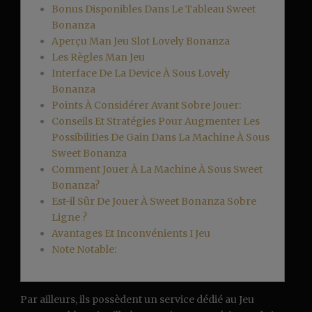
Bonus Disponibles Dans Le Tableau Sweet
Bonanza
Aperçu Man Jeu Slot Lovely Bonanza
Les Règles Man Jeu
Interface De La Device À Sous Lovely
Bonanza
Points À Considérer Avant Sobre Jouer:
Conseils Et Stratégies Pour Augmenter Les
Possibilities De Gain Dans La Machine À Sous
Sweet Bonanza
Comment Jouer À La Machine À Sous Sweet
Bonanza?
Est-il Sûr De Jouer À Sweet Bonanza Sobre
Ligne ?
Avantages Et Inconvénients I Jeu
Note Notable:
Par ailleurs, ils possèdent un service dédié au Jeu