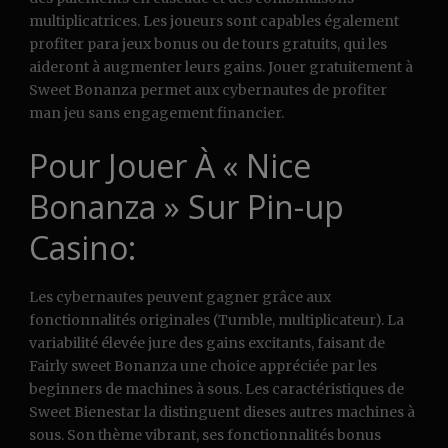
multiplicatrices. Les joueurs sont capables également
profiter para jeux bonus ou de tours gratuits, qui les
aideront à augmenter leurs gains. Jouer gratuitement à
Sweet Bonanza permet aux cybernautes de profiter
man jeu sans engagement financier.
Pour Jouer À « Nice
Bonanza » Sur Pin-up
Casino:
Les cybernautes peuvent gagner grâce aux
fonctionnalités originales (Tumble, multiplicateur). La
variabilité élevée jure des gains excitants, faisant de
Fairly sweet Bonanza une choice appréciée par les
beginners de machines à sous. Les caractéristiques de
Sweet Bienestar la distinguent dieses autres machines à
sous. Son thème vibrant, ses fonctionnalités bonus