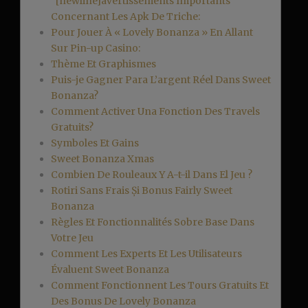
“[newline]avertissements Importants
Concernant Les Apk De Triche:
Pour Jouer À « Lovely Bonanza » En Allant
Sur Pin-up Casino:
Thème Et Graphismes
Puis-je Gagner Para L’argent Réel Dans Sweet
Bonanza?
Comment Activer Una Fonction Des Travels
Gratuits?
Symboles Et Gains
Sweet Bonanza Xmas
Combien De Rouleaux Y A-t-il Dans El Jeu ?
Rotiri Sans Frais Și Bonus Fairly Sweet
Bonanza
Règles Et Fonctionnalités Sobre Base Dans
Votre Jeu
Comment Les Experts Et Les Utilisateurs
Évaluent Sweet Bonanza
Comment Fonctionnent Les Tours Gratuits Et
Des Bonus De Lovely Bonanza