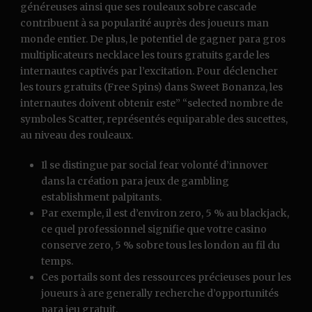
généreuses ainsi que ses rouleaux sobre cascade
contribuent à sa popularité auprès des joueurs man
monde entier. De plus, le potentiel de gagner para gros
multiplicateurs necklace les tours gratuits garde les
internautes captivés par l’excitation. Pour déclencher
les tours gratuits (Free Spins) dans Sweet Bonanza, les
internautes doivent obtenir este” “selected nombre de
symboles Scatter, représentés equiparable des sucettes,
au niveau des rouleaux.
Il se distingue par social fear volonté d’innover
dans la création para jeux de gambling
establishment palpitants.
Par exemple, il est d’environ zero, 5 % au blackjack,
ce quel professionnel signifie que votre casino
conserve zero, 5 % sobre tous les london au fil du
temps.
Ces portails sont des ressources précieuses pour les
joueurs à are generally recherche d’opportunités
para jeu gratuit.