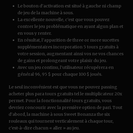
Le bouton d’activation est situé à gauche ni champ
de jeu de la machine à sous.
La excellente nouvelle, c’est que vous pouvez
contrer le jeu problématique en ayant algun plan et
en vous y renter.
En résultat, l’apparition de three or more sucettes
supplémentaires incorporation 5 tours gratuits à
votre session, augmentant ainsi vos ne vos chances
de gains et prolongeant votre plaisir du jeu.
Avec un jeu continu, l’utilisateur récupérera en
général 96, 95 $ pour chaque 100 $ joués.
Le seul inconvénient est que vous ne pouvez passing
acheter plus para tours gratuits tel le multiplicateur 20x
permet. Pour la fonctionnalité tours gratuits, vous
devriez concourir avec la première option de pari. Tout
d’abord, la machine à sous Sweet Bonanza the six
rouleaux qui tournent verticalement à chaque tour,
c’est-à-dire chacun « aller » au jeu.