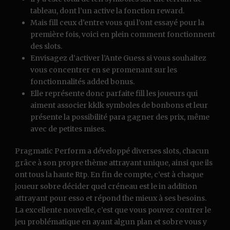
tableau, dont l’un active la fonction reward.
Mais fill ceux d’entre vous qui l’ont essayé pour la
première fois, voici en plein comment fonctionnent
des slots.
Envisagez d’activer l’Ante Guess si vous souhaitez
vous concentrer en se promenant sur les
fonctionnalités added bonus.
Elle représente donc parfaite fill les joueurs qui
aiment associer kklk symboles de bonbons et leur
présente la possibilité para gagner des prix, même
avec de petites mises.
Pragmatic Perform a développé diverses slots, chacun
grâce à son propre thème attrayant unique, ainsi que ils
ont tous la haute Rtp. En fin de compte, c’est à chaque
joueur sobre décider quel créneau est le in addition
attrayant pour esso et répond the mieux à ses besoins.
La excellente nouvelle, c’est que vous pouvez contrer le
jeu problématique en ayant algun plan et sobre vous y