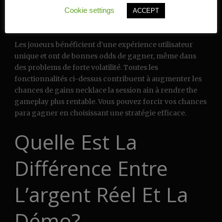
tasks. Au lieu de cela, les cybernautes gagnent en
Cookie settings
ACCEPT
associant des grappes de symboles n’importe où sur les
rouleaux.
Les joueurs bénéficient d’une expérience utilisateur
unique et ont de bonnes odds de gagner, même dans
des problems de forte volatilité. Toutes les
fonctionnalités ci-dessus contribuent à augmenter les
chances de gains necklace la session ain à rendre the
gameplay plus rentable. Vous pouvez forcir vos chances
para gagner en choisissant une stratégie efficace.
Quelle Est La
Différence Entre
L’argent Réel Et La
Démo?