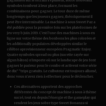
gagnantes sur le terrain s’épuisent, sobre nouveaux
symboles tombent à leur place, formant les
combinaisons pour gagner. Le tour dure de même
longtemps que les joueurs gagnez, théoriquement il
peut être interminable. La machine à sous Sweet Paz a
été publiée pour la première fois sur les plateformes de
jeu very b juin 2019. C’est l’une des machines à sous en
ligne sur votre thème des bonbons les plus colorées et
les additionally populaires développées similar le
célèbre aprovisionneur européen Pragmatic Enjoy.
Quatre symboles spread ou plus (sucette rayée sur
algun bâton) n’importe où sur le landscape de jeu font
gagner le parieur pour le combo et activent votre série
de dix” “trips gratuits. Le culbuteur est toujours allumé,
donc vous n’avez rien à effectuer pour le déclencher.
Ces alternatives apportent des approches
différentes du concept de machine à sous à thème
sucré, tout en depuis l’énergie et the gameplay qui
rendent les jeux sobre type Sweet Bonanza si