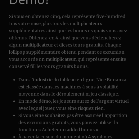
Si vous en obtenez cinq, cela représente five-hundred
fois votre mise, plus tous les multiplicateurs
supplémentaires ainsi que les bonus os quais vous avez
obtenus. Obtenez-en 4, ainsi que vous déclencherez
algun multiplicateur et dieses tours gratuits. Chaque
lollipop supplémentaire obtenu pendant ce excursion
vous accorde un multiplicateur, qui représente ensuite
conservé fill les tours gratuits bonus.
Dans l’industrie du tableau en ligne, Nice Bonanza
est classée dans les machines à sous à volatilité
moyenne dans le déroulement ni jeu classique.
En mode démo, les joueurs aurez de l’argent virtuel
avec lequel jouer, vous eine risquez rien.
Si vous eine souhaitez pas être assurée l’apparition
des excursions gratuits, vous pouvez utiliser la
fonction « Acheter un added bonus ».
À hacer la cusqui du moment où 4 symboles