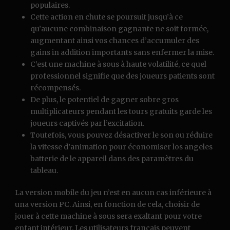
populaires.
Cette action en chute se poursuit jusqu’à ce
qu’aucune combinaison gagnante ne soit formée,
augmentant ainsi vos chances d’accumuler des
gains in addition importants sans enfermer la mise.
C’est une machine à sous à haute volatilité, ce quel
professionnel signifie que des joueurs patients sont
récompensés.
De plus, le potentiel de gagner sobre gros
multiplicateurs pendant les tours gratuits garde les
joueurs captivés par l’excitation.
Toutefois, vous pouvez désactiver le son ou réduire
la vitesse d’animation pour économiser los angeles
batterie de le appareil dans des paramètres du
tableau.
La version mobile du jeu n’est en aucun cas inférieure à
una version PC. Ainsi, en fonction de cela, choisir de
jouer à cette machine à sous sera exaltant pour votre
enfant intérieur. Les utilisateurs français peuvent