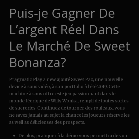
Puis-je Gagner De
L’argent Réel Dans
Le Marché De Sweet
Bonanza?
Pragmatic Play a new ajouté Sweet Paz, une nouvelle
device à sous vidéo, à son portfolio à l’été 2019. Cette
machine à sous offre este jeu passionnant dans le
monde féerique de Willy Wonka, rempli de toutes sortes
de sucreries. Continuez de tourner des rouleaux, vous
ne savez jamais au sujet la chance les joueurs réserve les
as well as délicieuses des prospects.
De plus, pratiquer à la démo vous permettra de voir