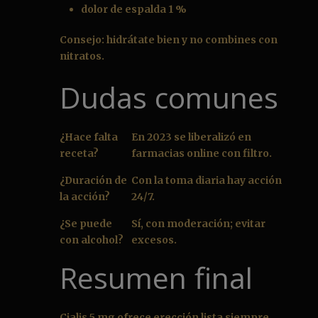
dolor de espalda 1 %
Consejo: hidrátate bien y no combines con
nitratos.
Dudas comunes
¿Hace falta
En 2023 se liberalizó en
receta?
farmacias online con filtro.
¿Duración de
Con la toma diaria hay acción
la acción?
24/7.
¿Se puede
Sí, con moderación; evitar
con alcohol?
excesos.
Resumen final
Cialis 5 mg ofrece erección lista siempre