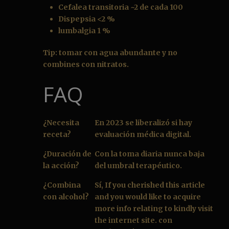
Cefalea transitoria ~2 de cada 100
Dispepsia <2 %
lumbalgia 1 %
Tip: tomar con agua abundante y no
combines con nitratos.
FAQ
¿Necesita
En 2023 se liberalizó si hay
receta?
evaluación médica digital.
¿Duración de
Con la toma diaria nunca baja
la acción?
del umbral terapéutico.
¿Combina
Sí, If you cherished this article
con alcohol?
and you would like to acquire
more info relating to kindly visit
the internet site. con