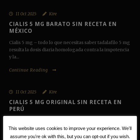
11 Oct 2025
Kire
CIALIS 5 MG BARATO SIN RECETA EN
MÉXICO
Cialis 5 mg – todo lo que necesitas saber tadalafilo 5 mg
resulta la dosis diaria homologada contra la impotencia
y la...
Continue Reading
11 Oct 2025
Kire
CIALIS 5 MG ORIGINAL SIN RECETA EN
PERÚ
tadalafilo 5 mg – todo lo que necesitas saber Cialis 5 mg
resulta la dosis diaria homologada contra la impotencia
This website uses cookies to improve your experience. We'll
así como...
assume you're ok with this, but you can opt-out if you wish.