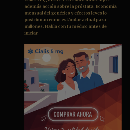
además acción sobre la próstata. Economía
mensual del genérico y efectos leves lo
posicionan como estándar actual para
millones. Habla con tu médico antes de
iniciar.