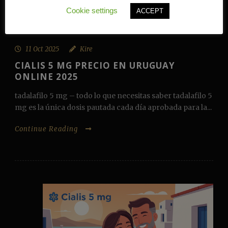
Cookie settings
ACCEPT
Continue Reading
11 Oct 2025
Kire
CIALIS 5 MG PRECIO EN URUGUAY
ONLINE 2025
tadalafilo 5 mg – todo lo que necesitas saber tadalafilo 5
mg es la única dosis pautada cada día aprobada para la...
Continue Reading