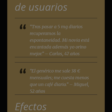
de usuarios
“Tras pasar a 5 mg diarios
recuperamos la
espontaneidad. Mi novia está
encantada además yo orino
mejor.” – Carlos, 47 años
“El genérico me sale 38 €
mensuales; me cuesta menos
que un café diario.” – Miguel,
52 años
Efectos