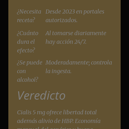
¿Necesita
Desde 2023 en portales
receta?
autorizados.
¿Cuánto
Al tomarse diariamente
dura el
hay acción 24/7.
efecto?
¿Se puede
Moderadamente; controla
con
la ingesta.
alcohol?
Veredicto
Cialis 5 mg ofrece libertad total
además alivio de HBP. Economía