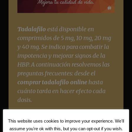
Tadalafilo
está disponible en
comprimidos de 5 mg, 10 mg, 20 mg
y 40 mg. Se indica para combatir la
impotencia y mejorar signos de la
HBP. A continuación resolvemos las
preguntas frecuentes: desde el
comprar tadalafilo online
hasta
cuánto tarda en hacer efecto cada
dosis.
This website uses cookies to improve your experience. We'll
assume you're ok with this, but you can opt-out if you wish.