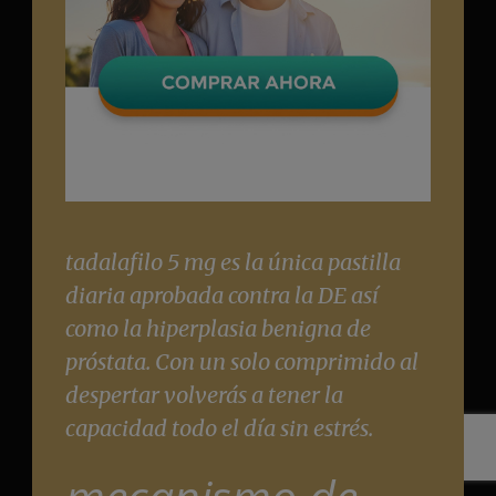
tadalafilo 5 mg es la única pastilla
diaria aprobada contra la DE así
como la hiperplasia benigna de
próstata. Con un solo comprimido al
despertar volverás a tener la
capacidad todo el día sin estrés.