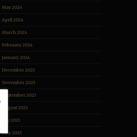
May 2024
April 2024
March 2024
February 2024
January 2024
December 2023
November 2023
September 2023
e
August 2023
July 2023
May 2023