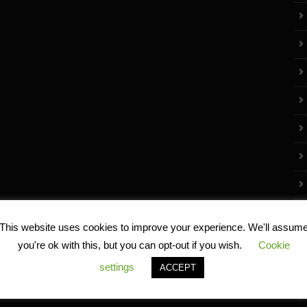
This website uses cookies to improve your experience. We'll assum
you're ok with this, but you can opt-out if you wish.
Cookie
settings
ACCEPT