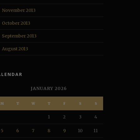
November 2013
October 2013
September 2013
August 2013
ALENDAR
JANUARY 2026
M
T
W
T
F
S
S
1
2
3
4
5
6
7
8
9
10
11