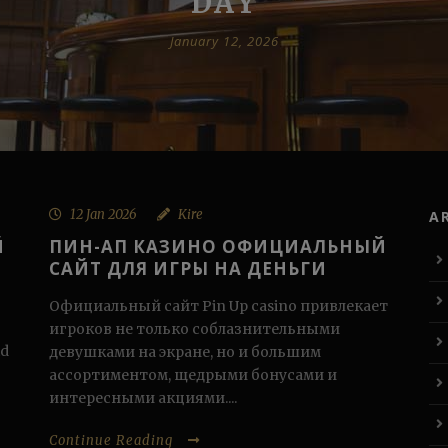
DAY
January 12, 2026
12 Jan 2026
Kire
A
Й
ПИН-АП КАЗИНО ОФИЦИАЛЬНЫЙ
САЙТ ДЛЯ ИГРЫ НА ДЕНЬГИ
Официальный сайт Pin Up casino привлекает
игроков не только соблазнительными
id
девушками на экране, но и большим
ассортиментом, щедрыми бонусами и
интересными акциями....
Continue Reading