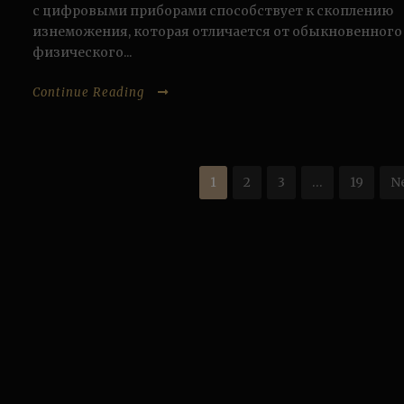
с цифровыми приборами способствует к скоплению
изнеможения, которая отличается от обыкновенного
физического...
Continue Reading
1
2
3
…
19
Ne