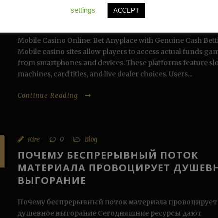
MOBILE CASINO ONLINE: BET ANYPL
settings
ACCEPT
WITH GENUINE CASH BETTING
Mobile Casino Online: Bet Anyplace with Genuine Cash Bet
Mobile casino sites allow players to access actual funds ga
from smartphones and devices. These platforms feature slo
machines, card titles, and live dealer choices. Users...
Continue Reading
Kire
0
Blog
ПОЧЕМУ БЕСПРЕРЫВНЫЙ ПОТОК
МАТЕРИАЛА ПРОВОЦИРУЕТ ДУШЕВ
ВЫГОРАНИЕ
Почему беспрерывный поток материала провоцирует
душевное выгорание Сегодняшние ресурсы дают