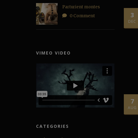
Parturient montes
3
0 Comment
DEC
VIMEO VIDEO
7
AUG
CATEGORIES