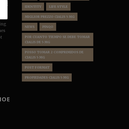
ACE
IDENTITY
LIFE STYLE
MIGLIOR PREZZO CIALIS 5 MG
ting
NEWS
PINQO
mes
t
POR CUANTO TIEMPO SE DEBE TOMAR
CIALIS DE 5 MG
POSSO TOMAR 2 COMPRIMIDOS DE
CIALIS 5 MG
POST FORMAT
PROPIEDADES CIALIS 5 MG
НОЕ