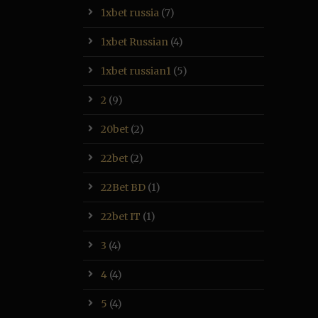
1xbet russia
(7)
1xbet Russian
(4)
1xbet russian1
(5)
2
(9)
20bet
(2)
22bet
(2)
22Bet BD
(1)
22bet IT
(1)
3
(4)
4
(4)
5
(4)