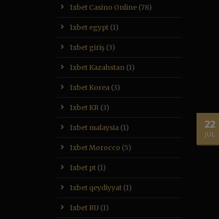
1xbet Casino Online
(78)
1xbet egypt
(1)
1xbet giriş
(3)
1xbet Kazahstan
(1)
1xbet Korea
(3)
1xbet KR
(3)
22
1xbet malaysia
(1)
JUL
1xbet Morocco
(5)
1xbet pt
(1)
1xbet qeydiyyat
(1)
1xbet RU
(1)